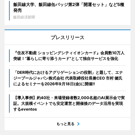
飯田線大学、飯田線缶バッジ第2弾「開運セット」など5種
発売
飯田経済新聞
プレスリリース
『住友不動産 ショッピングシティイオンカード』会員数10万人
突破！“暮らしに寄り添うカード”として独自サービスを強化
「DER時代におけるアグリゲーションの役割」と題して、エナ
ジープールジャパン株式会社 代表取締役社長兼CEO 市村 健氏
によるセミナーを2026年9月18日(金)に開催!!
【導入事例】約40社・来場登録者数2,000名超のAI展示会で実
証。大規模イベントでも安定運営と開催後のデータ活用を実現
するeventos
もっと見る