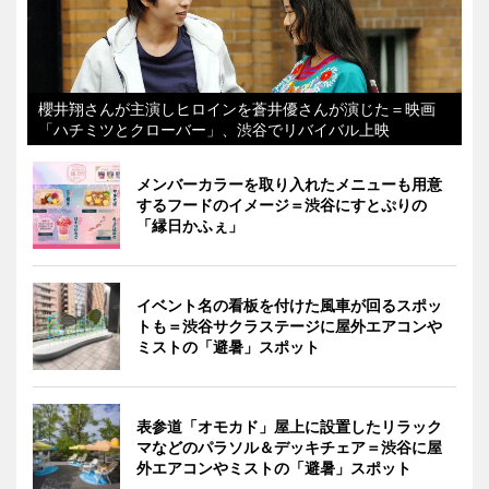
櫻井翔さんが主演しヒロインを蒼井優さんが演じた＝映画
「ハチミツとクローバー」、渋谷でリバイバル上映
メンバーカラーを取り入れたメニューも用意
するフードのイメージ＝渋谷にすとぷりの
「縁日かふぇ」
イベント名の看板を付けた風車が回るスポッ
トも＝渋谷サクラステージに屋外エアコンや
ミストの「避暑」スポット
表参道「オモカド」屋上に設置したリラック
マなどのパラソル＆デッキチェア＝渋谷に屋
外エアコンやミストの「避暑」スポット