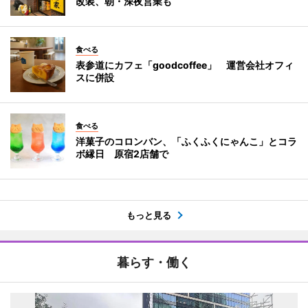
改装、朝・深夜営業も
食べる
表参道にカフェ「goodcoffee」 運営会社オフィ
スに併設
食べる
洋菓子のコロンバン、「ふくふくにゃんこ」とコラ
ボ縁日 原宿2店舗で
もっと見る
暮らす・働く