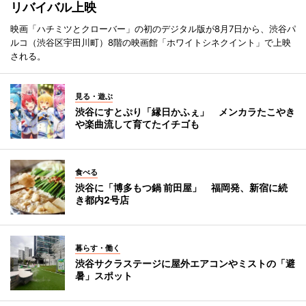
リバイバル上映
映画「ハチミツとクローバー」の初のデジタル版が8月7日から、渋谷パ
ルコ（渋谷区宇田川町）8階の映画館「ホワイトシネクイント」で上映
される。
見る・遊ぶ
渋谷にすとぷり「縁日かふぇ」 メンカラたこやき
や楽曲流して育てたイチゴも
食べる
渋谷に「博多もつ鍋 前田屋」 福岡発、新宿に続
き都内2号店
暮らす・働く
渋谷サクラステージに屋外エアコンやミストの「避
暑」スポット