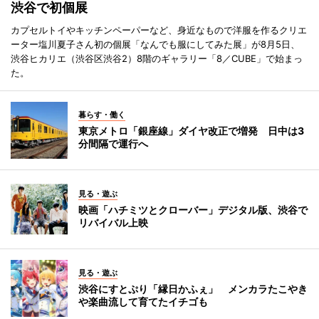
渋谷で初個展
カプセルトイやキッチンペーパーなど、身近なもので洋服を作るクリエ
ーター塩川夏子さん初の個展「なんでも服にしてみた展」が8月5日、
渋谷ヒカリエ（渋谷区渋谷2）8階のギャラリー「8／CUBE」で始まっ
た。
暮らす・働く
東京メトロ「銀座線」ダイヤ改正で増発 日中は3
分間隔で運行へ
見る・遊ぶ
映画「ハチミツとクローバー」デジタル版、渋谷で
リバイバル上映
見る・遊ぶ
渋谷にすとぷり「縁日かふぇ」 メンカラたこやき
や楽曲流して育てたイチゴも