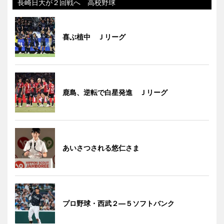
長崎日大が２回戦へ 高校野球
喜ぶ植中 Ｊリーグ
鹿島、逆転で白星発進 Ｊリーグ
あいさつされる悠仁さま
プロ野球・西武２―５ソフトバンク