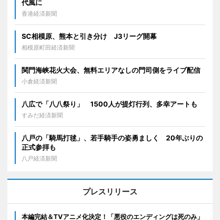
代風に
香港経済新聞
SC相模原、熊本と引き分け J3リーグ開幕
相模原町田経済新聞
関門海峡花火大会、無料エリアなしの門司側をライブ配信
小倉経済新聞
八広で「八八祭り」 1500人が提灯行列、多幸アートも
すみだ経済新聞
八戸の「騎馬打毬」、若手騎手の姿勇ましく 20年ぶりの
正式参拝も
八戸経済新聞
プレスリリース
本編完結＆TVアニメ化決定！「悪役のエンディングは死のみ」