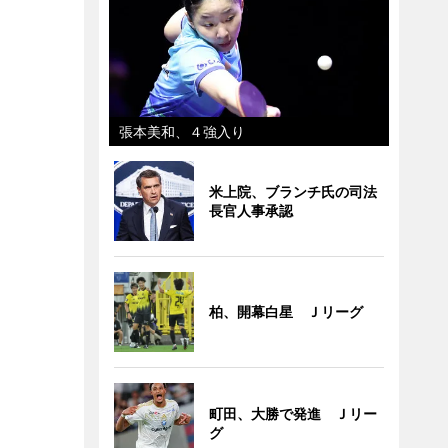
張本美和、４強入り
米上院、ブランチ氏の司法
長官人事承認
柏、開幕白星 Ｊリーグ
町田、大勝で発進 Ｊリー
グ