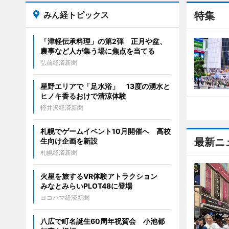
みん経トピックス
特集
「津軽伝承料理」の第2弾 正月や盆、
農事など人が集う場に焦点を当てる
弘前経済新聞
星野エリアで「足水浴」 13度の湧水と
ヒノキ香るおけで清涼体験
軽井沢経済新聞
札幌でゲームイベント10月開催へ 高校
最新ニ
生向け企画を新設
札幌経済新聞
火星を旅するVR体験アトラクション
みなとみらいPLOT48に登場
ヨコハマ経済新聞
八広で町名誕生60周年祝賀会 小池都