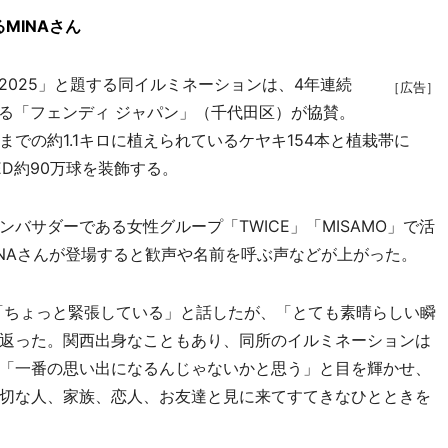
MINAさん
2025」と題する同イルミネーションは、4年連続
［広告］
する「フェンディ ジャパン」（千代田区）が協賛。
での約1.1キロに植えられているケヤキ154本と植栽帯に
D約90万球を装飾する。
サダーである女性グループ「TWICE」「MISAMO」で活
INAさんが登場すると歓声や名前を呼ぶ声などが上がった。
に「ちょっと緊張している」と話したが、「とても素晴らしい瞬
返った。関西出身なこともあり、同所のイルミネーションは
「一番の思い出になるんじゃないかと思う」と目を輝かせ、
切な人、家族、恋人、お友達と見に来てすてきなひとときを