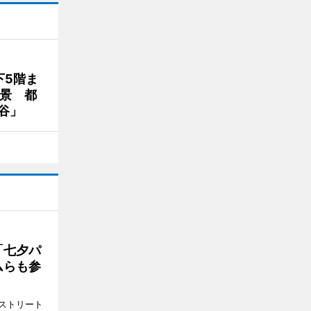
下5階ま
夜景 都
谷」
「七夕パ
ムらも参
ストリート