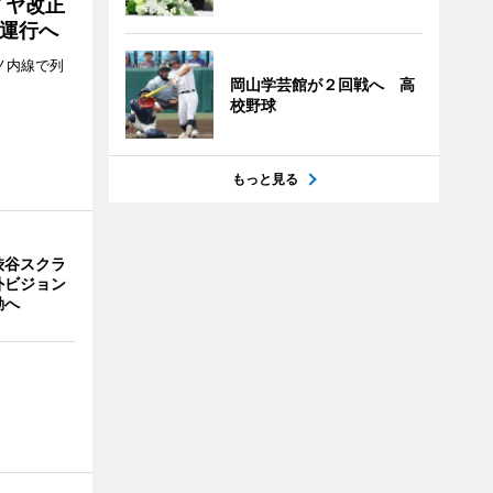
イヤ改正
運行へ
ノ内線で列
岡山学芸館が２回戦へ 高
校野球
もっと見る
渋谷スクラ
外ビジョン
動へ