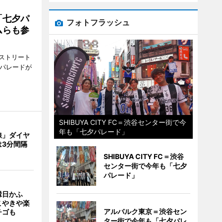
「七夕パ
フォトフラッシュ
ムらも参
ストリート
でパレードが
SHIBUYA CITY FC＝渋谷センター街で今
年も「七夕パレード」
線」ダイヤ
は3分間隔
SHIBUYA CITY FC＝渋谷
センター街で今年も「七夕
パレード」
縁日かふ
こやきや楽
アルバルク東京＝渋谷セン
チゴも
ター街で今年も「七夕パレ