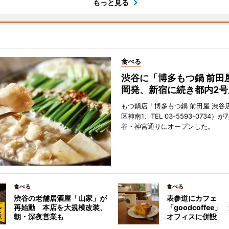
もっと見る
食べる
渋谷に「博多もつ鍋 前田
岡発、新宿に続き都内2号
もつ鍋店「博多もつ鍋 前田屋 渋谷
区神南1、TEL 03-5593-0734）が
谷・神宮通りにオープンした。
食べる
食べる
渋谷の老舗居酒屋「山家」が
表参道にカフェ
再始動 本店を大規模改装、
「goodcoffee
朝・深夜営業も
オフィスに併設