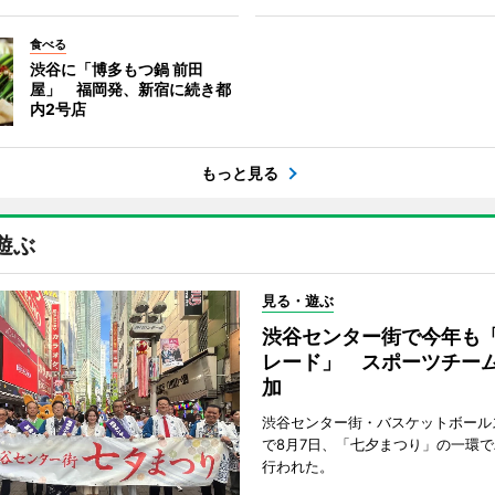
食べる
渋谷に「博多もつ鍋 前田
屋」 福岡発、新宿に続き都
内2号店
もっと見る
遊ぶ
見る・遊ぶ
渋谷センター街で今年も
レード」 スポーツチー
加
渋谷センター街・バスケットボール
で8月7日、「七夕まつり」の一環
行われた。