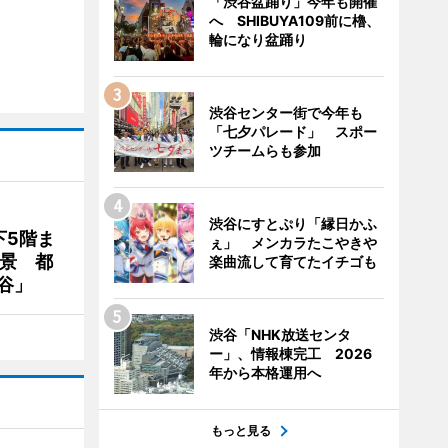
「渋谷盆踊り」今年も開催
へ SHIBUYA109前に櫓、
輪になり盆踊り
渋谷センター街で今年も
「七夕パレード」 スポー
ツチームらも参加
渋谷にすとぷり「縁日かふ
下5階ま
ぇ」 メンカラたこやきや
夜景 都
楽曲流して育てたイチゴも
谷」
渋谷「NHK放送センタ
ー」、情報棟完工 2026
年から本格運用へ
もっと見る