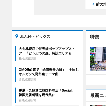
前の
みん経トピックス
特集
大丸札幌店で任天堂ポップアップスト
ア 「どうぶつの森」特設エリアも
札幌経済新聞
OMO5函館で「函館夜景の日」 手回し
オルガンで野外劇テーマ曲
函館経済新聞
香港・九龍塘に韓国料理店「Social」
最新ニ
韓国定番料理を現代風に
香港経済新聞