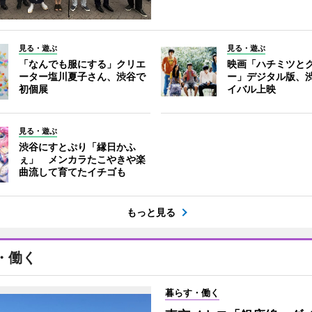
見る・遊ぶ
見る・遊ぶ
「なんでも服にする」クリエ
映画「ハチミツと
ーター塩川夏子さん、渋谷で
ー」デジタル版、
初個展
イバル上映
見る・遊ぶ
渋谷にすとぷり「縁日かふ
ぇ」 メンカラたこやきや楽
曲流して育てたイチゴも
もっと見る
・働く
暮らす・働く