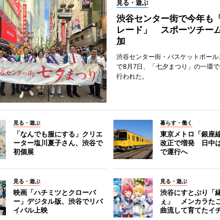
見る・遊ぶ
渋谷センター街で今年も
レード」 スポーツチー
加
渋谷センター街・バスケットボール
で8月7日、「七夕まつり」の一環
行われた。
見る・遊ぶ
暮らす・働く
「なんでも服にする」クリエ
東京メトロ「銀座
ーター塩川夏子さん、渋谷で
改正で増発 日中
初個展
で運行へ
見る・遊ぶ
見る・遊ぶ
映画「ハチミツとクローバ
渋谷にすとぷり「
ー」デジタル版、渋谷でリバ
ぇ」 メンカラた
イバル上映
曲流して育てたイ