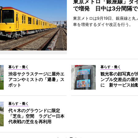
東京メトロ「銀座線」ダ
で増発 日中は3分間隔で
東京メトロは9月19日、銀座線と丸
車を増発するダイヤ改正を行う。
暮らす・働く
暮らす・働く
渋谷サクラステージに屋外エ
観光客の顔写真が
アコンやミストの「避暑」ス
ンブル交差点の屋
ポット
に 新サービス始
暮らす・働く
代々木のグラウンドに限定
「芝生」空間 ラグビー日本
代表戦の芝生を再利用