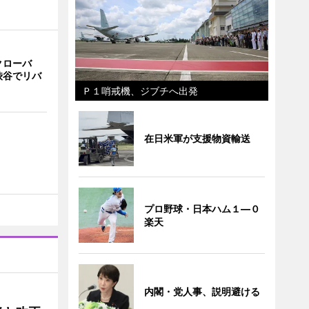
クローバ
渋谷でリバ
Ｐ１哨戒機、ジブチへ出発
在日米軍が支援物資輸送
プロ野球・日本ハム１―０
楽天
内閣・党人事、説明避ける