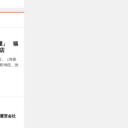
屋」 福
店
店」（渋谷
7月19日、渋
」 運営会社