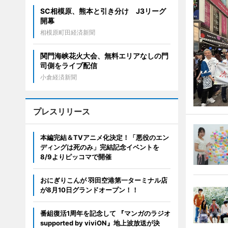
SC相模原、熊本と引き分け J3リーグ
開幕
相模原町田経済新聞
関門海峡花火大会、無料エリアなしの門
司側をライブ配信
小倉経済新聞
プレスリリース
本編完結＆TVアニメ化決定！「悪役のエン
ディングは死のみ」完結記念イベントを
8/9よりピッコマで開催
おにぎりこんが 羽田空港第一ターミナル店
が8月10日グランドオープン！！
番組復活1周年を記念して 『マンガのラジオ
supported by viviON』地上波放送が決