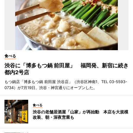
食べる
渋谷に「博多もつ鍋 前田屋」 福岡発、新宿に続き
都内2号店
もつ鍋店「博多もつ鍋 前田屋 渋谷店」（渋谷区神南1、TEL 03-5593-
0734）が7月19日、渋谷・神宮通りにオープンした。
食べる
渋谷の老舗居酒屋「山家」が再始動 本店を大規模
改装、朝・深夜営業も