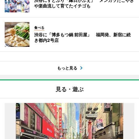
渋谷にすとぷり「縁日かふぇ」 メンカラたこやき
や楽曲流して育てたイチゴも
食べる
渋谷に「博多もつ鍋 前田屋」 福岡発、新宿に続
き都内2号店
もっと見る
見る・遊ぶ