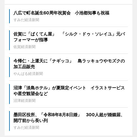
八広で町名誕生60周年祝賀会 小池都知事も祝福
すみだ経済新聞
佐賀に「ばくてん屋」 「シルク・ドゥ・ソレイユ」元パ
フォーマーが指導
佐賀経済新聞
今帰仁・上運天に「ナギッコ」 島ラッキョウやモズクの
加工品販売
やんばる経済新聞
沼津「淡島ホテル」が夏限定イベント イラストサービス
や星空観望会など
沼津経済新聞
墨田区役所、「令和8年8月8日婚」 300人超が婚姻届、
開庁前から長い列
すみだ経済新聞