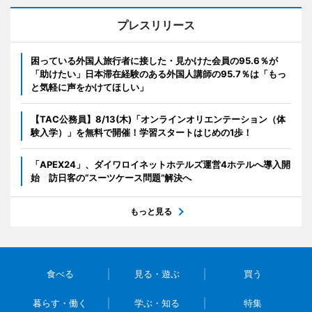
プレスリリース
困っている外国人旅行者に接した・見かけた会員の95.6％が
「助けたい」日本滞在経験のある外国人講師の95.7％は「もっ
と気軽に声をかけてほしい」
【TAC公務員】8/13(木)「オンラインオリエンテーション（体
験入学）」を無料で開催！学習スタートはじめの1歩！
「APEX24」、ダイワロイネットホテルズ運営4ホテルへ導入開
始 訪日客の“スーツケース問題”解決へ
もっと見る
食べる
見る・遊ぶ
買う
暮らす・働く
学ぶ・知る
特集