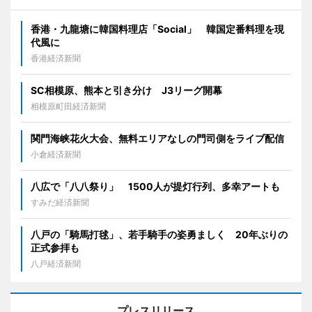
香港・九龍塘に韓国料理店「Social」 韓国定番料理を現
代風に
香港経済新聞
SC相模原、熊本と引き分け J3リーグ開幕
相模原町田経済新聞
関門海峡花火大会、無料エリアなしの門司側をライブ配信
小倉経済新聞
八広で「八八祭り」 1500人が提灯行列、多幸アートも
すみだ経済新聞
八戸の「騎馬打毬」、若手騎手の姿勇ましく 20年ぶりの
正式参拝も
八戸経済新聞
プレスリリース