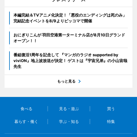
本編完結＆TVアニメ化決定！「悪役のエンディングは死のみ」
完結記念イベントを8/9よりピッコマで開催
おにぎりこんが 羽田空港第一ターミナル店が8月10日グランド
オープン！！
番組復活1周年を記念して 『マンガのラジオ supported by
viviON』地上波放送が決定！ ゲストは『宇宙兄弟』の小山宙哉
先生
もっと見る
食べる
見る・遊ぶ
買う
暮らす・働く
学ぶ・知る
特集