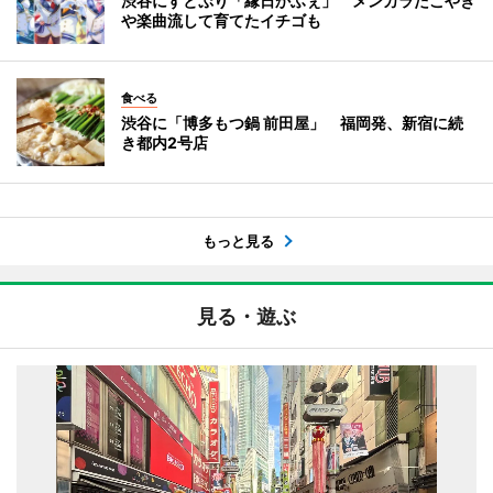
渋谷にすとぷり「縁日かふぇ」 メンカラたこやき
や楽曲流して育てたイチゴも
食べる
渋谷に「博多もつ鍋 前田屋」 福岡発、新宿に続
き都内2号店
もっと見る
見る・遊ぶ