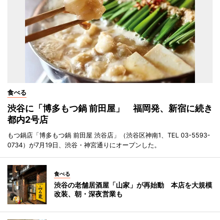
食べる
渋谷に「博多もつ鍋 前田屋」 福岡発、新宿に続き
都内2号店
もつ鍋店「博多もつ鍋 前田屋 渋谷店」（渋谷区神南1、TEL 03-5593-
0734）が7月19日、渋谷・神宮通りにオープンした。
食べる
渋谷の老舗居酒屋「山家」が再始動 本店を大規模
改装、朝・深夜営業も