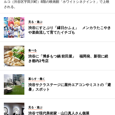
ルコ（渋谷区宇田川町）8階の映画館「ホワイトシネクイント」で上映
される。
見る・遊ぶ
渋谷にすとぷり「縁日かふぇ」 メンカラたこやき
や楽曲流して育てたイチゴも
食べる
渋谷に「博多もつ鍋 前田屋」 福岡発、新宿に続
き都内2号店
暮らす・働く
渋谷サクラステージに屋外エアコンやミストの「避
暑」スポット
見る・遊ぶ
渋谷で現代美術家・山口真人さん個展