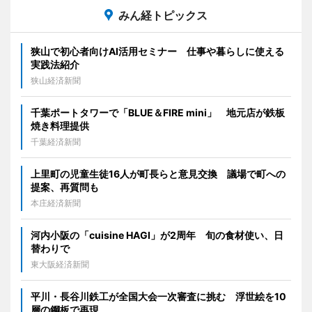
みん経トピックス
狭山で初心者向けAI活用セミナー 仕事や暮らしに使える
実践法紹介
狭山経済新聞
千葉ポートタワーで「BLUE＆FIRE mini」 地元店が鉄板
焼き料理提供
千葉経済新聞
上里町の児童生徒16人が町長らと意見交換 議場で町への
提案、再質問も
本庄経済新聞
河内小阪の「cuisine HAGI」が2周年 旬の食材使い、日
替わりで
東大阪経済新聞
平川・長谷川鉄工が全国大会一次審査に挑む 浮世絵を10
層の鋼板で再現