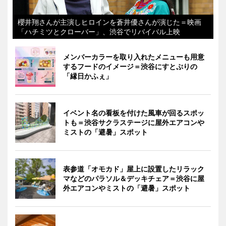
櫻井翔さんが主演しヒロインを蒼井優さんが演じた＝映画
「ハチミツとクローバー」、渋谷でリバイバル上映
メンバーカラーを取り入れたメニューも用意
するフードのイメージ＝渋谷にすとぷりの
「縁日かふぇ」
イベント名の看板を付けた風車が回るスポッ
トも＝渋谷サクラステージに屋外エアコンや
ミストの「避暑」スポット
表参道「オモカド」屋上に設置したリラック
マなどのパラソル＆デッキチェア＝渋谷に屋
外エアコンやミストの「避暑」スポット