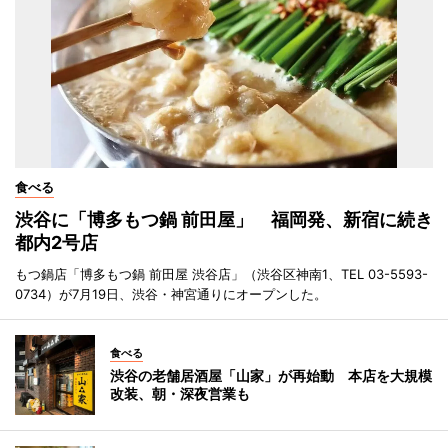
食べる
渋谷に「博多もつ鍋 前田屋」 福岡発、新宿に続き
都内2号店
もつ鍋店「博多もつ鍋 前田屋 渋谷店」（渋谷区神南1、TEL 03-5593-
0734）が7月19日、渋谷・神宮通りにオープンした。
食べる
渋谷の老舗居酒屋「山家」が再始動 本店を大規模
改装、朝・深夜営業も