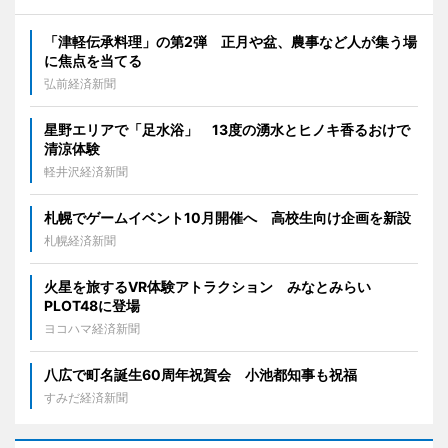
「津軽伝承料理」の第2弾 正月や盆、農事など人が集う場
に焦点を当てる
弘前経済新聞
星野エリアで「足水浴」 13度の湧水とヒノキ香るおけで
清涼体験
軽井沢経済新聞
札幌でゲームイベント10月開催へ 高校生向け企画を新設
札幌経済新聞
火星を旅するVR体験アトラクション みなとみらい
PLOT48に登場
ヨコハマ経済新聞
八広で町名誕生60周年祝賀会 小池都知事も祝福
すみだ経済新聞