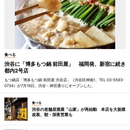
食べる
渋谷に「博多もつ鍋 前田屋」 福岡発、新宿に続き
都内2号店
もつ鍋店「博多もつ鍋 前田屋 渋谷店」（渋谷区神南1、TEL 03-5593-
0734）が7月19日、渋谷・神宮通りにオープンした。
食べる
渋谷の老舗居酒屋「山家」が再始動 本店を大規模
改装、朝・深夜営業も