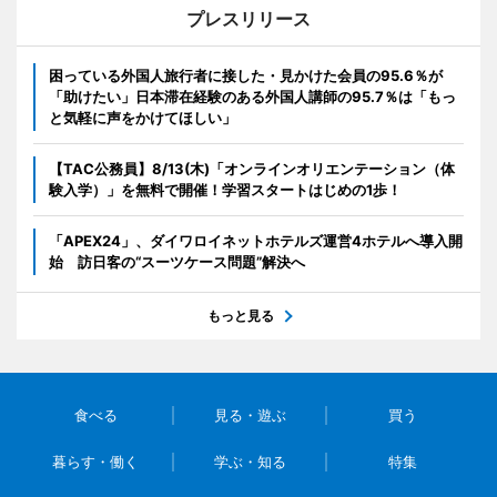
プレスリリース
困っている外国人旅行者に接した・見かけた会員の95.6％が
「助けたい」日本滞在経験のある外国人講師の95.7％は「もっ
と気軽に声をかけてほしい」
【TAC公務員】8/13(木)「オンラインオリエンテーション（体
験入学）」を無料で開催！学習スタートはじめの1歩！
「APEX24」、ダイワロイネットホテルズ運営4ホテルへ導入開
始 訪日客の“スーツケース問題”解決へ
もっと見る
食べる
見る・遊ぶ
買う
暮らす・働く
学ぶ・知る
特集