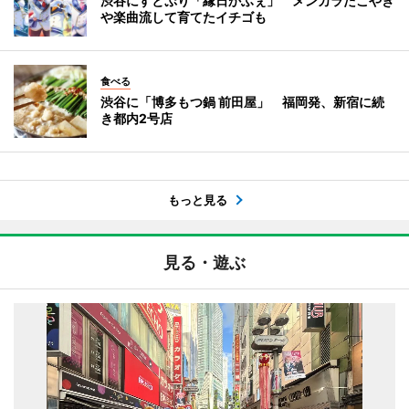
渋谷にすとぷり「縁日かふぇ」 メンカラたこやき
や楽曲流して育てたイチゴも
食べる
渋谷に「博多もつ鍋 前田屋」 福岡発、新宿に続
き都内2号店
もっと見る
見る・遊ぶ