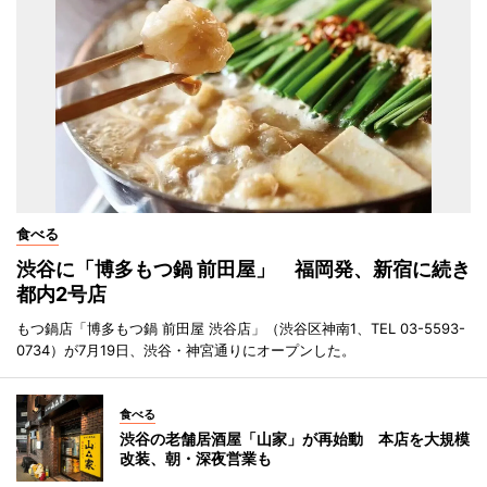
食べる
渋谷に「博多もつ鍋 前田屋」 福岡発、新宿に続き
都内2号店
もつ鍋店「博多もつ鍋 前田屋 渋谷店」（渋谷区神南1、TEL 03-5593-
0734）が7月19日、渋谷・神宮通りにオープンした。
食べる
渋谷の老舗居酒屋「山家」が再始動 本店を大規模
改装、朝・深夜営業も