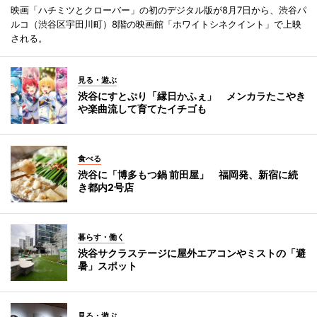
映画「ハチミツとクローバー」の初のデジタル版が8月7日から、渋谷パ
ルコ（渋谷区宇田川町）8階の映画館「ホワイトシネクイント」で上映
される。
見る・遊ぶ
渋谷にすとぷり「縁日かふぇ」 メンカラたこやき
や楽曲流して育てたイチゴも
食べる
渋谷に「博多もつ鍋 前田屋」 福岡発、新宿に続
き都内2号店
暮らす・働く
渋谷サクラステージに屋外エアコンやミストの「避
暑」スポット
見る・遊ぶ