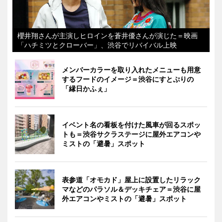
櫻井翔さんが主演しヒロインを蒼井優さんが演じた＝映画
「ハチミツとクローバー」、渋谷でリバイバル上映
メンバーカラーを取り入れたメニューも用意
するフードのイメージ＝渋谷にすとぷりの
「縁日かふぇ」
イベント名の看板を付けた風車が回るスポッ
トも＝渋谷サクラステージに屋外エアコンや
ミストの「避暑」スポット
表参道「オモカド」屋上に設置したリラック
マなどのパラソル＆デッキチェア＝渋谷に屋
外エアコンやミストの「避暑」スポット