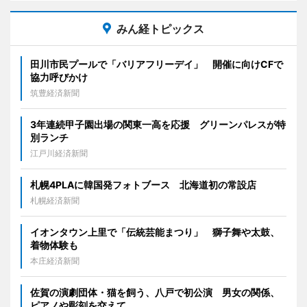
みん経トピックス
田川市民プールで「バリアフリーデイ」 開催に向けCFで
協力呼びかけ
筑豊経済新聞
3年連続甲子園出場の関東一高を応援 グリーンパレスが特
別ランチ
江戸川経済新聞
札幌4PLAに韓国発フォトブース 北海道初の常設店
札幌経済新聞
イオンタウン上里で「伝統芸能まつり」 獅子舞や太鼓、
着物体験も
本庄経済新聞
佐賀の演劇団体・猫を飼う、八戸で初公演 男女の関係、
ピアノや彫刻を交えて