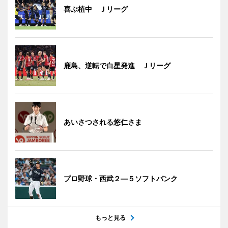
喜ぶ植中 Ｊリーグ
鹿島、逆転で白星発進 Ｊリーグ
あいさつされる悠仁さま
プロ野球・西武２―５ソフトバンク
もっと見る