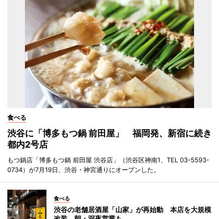
食べる
渋谷に「博多もつ鍋 前田屋」 福岡発、新宿に続き
都内2号店
もつ鍋店「博多もつ鍋 前田屋 渋谷店」（渋谷区神南1、TEL 03-5593-
0734）が7月19日、渋谷・神宮通りにオープンした。
食べる
渋谷の老舗居酒屋「山家」が再始動 本店を大規模
改装、朝・深夜営業も