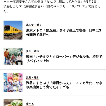
ーター塩川夏子さん初の個展「なんでも服にしてみた展」が8月5日、
渋谷ヒカリエ（渋谷区渋谷2）8階のギャラリー「8／CUBE」で始まっ
た。
暮らす・働く
東京メトロ「銀座線」ダイヤ改正で増発 日中は3
分間隔で運行へ
見る・遊ぶ
映画「ハチミツとクローバー」デジタル版、渋谷で
リバイバル上映
見る・遊ぶ
渋谷にすとぷり「縁日かふぇ」 メンカラたこやき
や楽曲流して育てたイチゴも
食べる