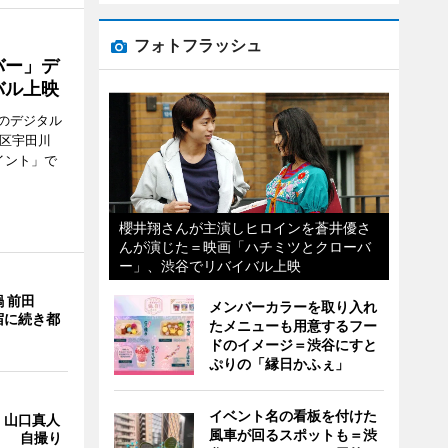
フォトフラッシュ
バー」デ
バル上映
のデジタル
谷区宇田川
イント」で
櫻井翔さんが主演しヒロインを蒼井優さ
んが演じた＝映画「ハチミツとクローバ
ー」、渋谷でリバイバル上映
 前田
メンバーカラーを取り入れ
宿に続き都
たメニューも用意するフー
ドのイメージ＝渋谷にすと
ぷりの「縁日かふぇ」
イベント名の看板を付けた
・山口真人
風車が回るスポットも＝渋
Y」 自撮り