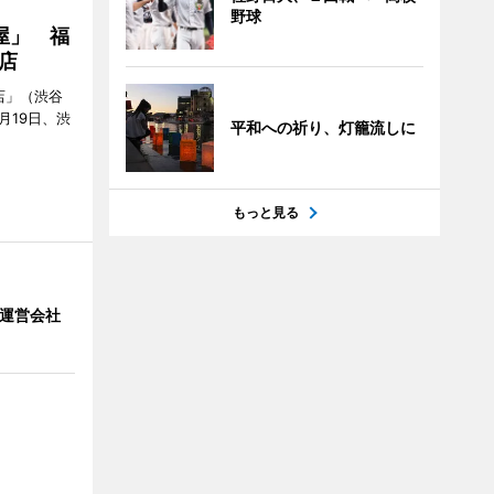
野球
屋」 福
店
店」（渋谷
7月19日、渋
平和への祈り、灯籠流しに
もっと見る
」 運営会社