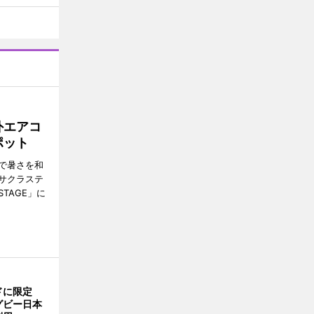
外エアコ
ポット
で暑さを和
サクラステ
TAGE」に
ドに限定
グビー日本