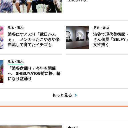
見る・遊ぶ
見る・遊ぶ
渋谷にすとぷり「縁日かふ
渋谷で現代美術家
ぇ」 メンカラたこやきや楽
さん個展「SELF
曲流して育てたイチゴも
女性描く
見る・遊ぶ
「渋谷盆踊り」今年も開催
へ SHIBUYA109前に櫓、輪
になり盆踊り
もっと見る