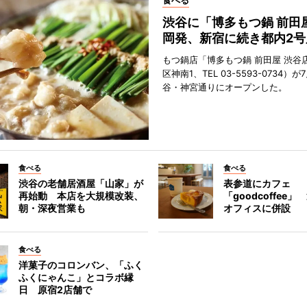
食べる
渋谷に「博多もつ鍋 前田
岡発、新宿に続き都内2号
もつ鍋店「博多もつ鍋 前田屋 渋谷
区神南1、TEL 03-5593-0734）が
谷・神宮通りにオープンした。
食べる
食べる
渋谷の老舗居酒屋「山家」が
表参道にカフェ
再始動 本店を大規模改装、
「goodcoffee
朝・深夜営業も
オフィスに併設
食べる
洋菓子のコロンバン、「ふく
ふくにゃんこ」とコラボ縁
日 原宿2店舗で