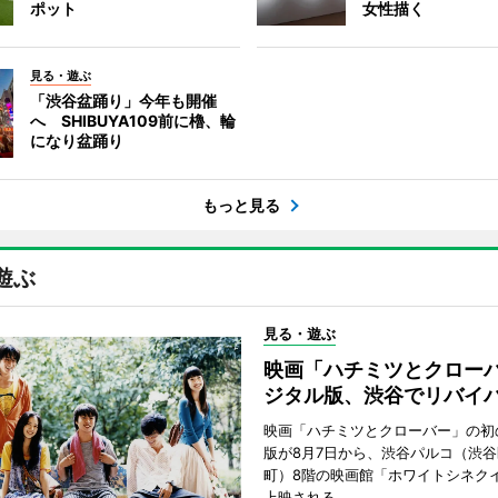
ポット
女性描く
見る・遊ぶ
「渋谷盆踊り」今年も開催
へ SHIBUYA109前に櫓、輪
になり盆踊り
もっと見る
遊ぶ
見る・遊ぶ
映画「ハチミツとクロー
ジタル版、渋谷でリバイ
映画「ハチミツとクローバー」の初
版が8月7日から、渋谷パルコ（渋
町）8階の映画館「ホワイトシネク
上映される。