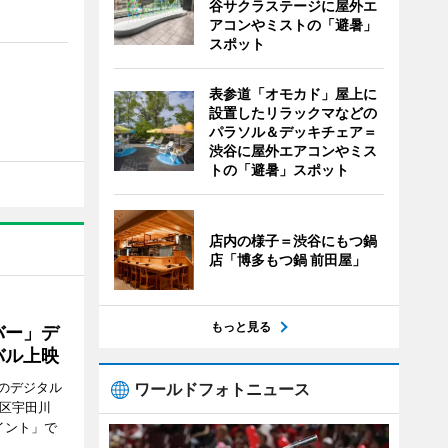
谷サクラステージに屋外エ
アコンやミストの「避暑」
スポット
表参道「オモカド」屋上に
設置したリラックマなどの
パラソル＆デッキチェア＝
渋谷に屋外エアコンやミス
トの「避暑」スポット
店内の様子＝渋谷にもつ鍋
店「博多もつ鍋 前田屋」
もっと見る
バー」デ
バル上映
ワールドフォトニュース
のデジタル
谷区宇田川
イント」で