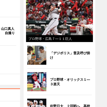
・山口真人
Y」 自撮り
プロ野球・広島７―１１巨人
「デジポリス」普及呼び掛
け
プロ野球・オリックス１―
３楽天
佐野日大、２回戦へ 高校