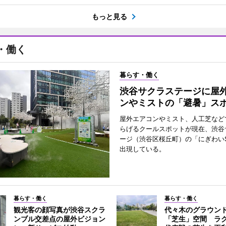
もっと見る
・働く
暮らす・働く
渋谷サクラステージに屋
ンやミストの「避暑」ス
屋外エアコンやミスト、人工芝など
らげるクールスポットが現在、渋谷
ージ（渋谷区桜丘町）の「にぎわいS
出現している。
暮らす・働く
暮らす・働く
観光客の顔写真が渋谷スクラ
代々木のグラウン
ンブル交差点の屋外ビジョン
「芝生」空間 ラ