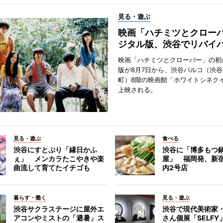
見る・遊ぶ
映画「ハチミツとクロー
ジタル版、渋谷でリバイ
映画「ハチミツとクローバー」の初
版が8月7日から、渋谷パルコ（渋
町）8階の映画館「ホワイトシネク
上映される。
見る・遊ぶ
食べる
渋谷にすとぷり「縁日かふ
渋谷に「博多もつ鍋
ぇ」 メンカラたこやきや楽
屋」 福岡発、新
曲流して育てたイチゴも
内2号店
暮らす・働く
見る・遊ぶ
渋谷サクラステージに屋外エ
渋谷で現代美術家
アコンやミストの「避暑」ス
さん個展「SELF