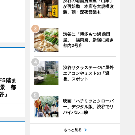
渋谷の老舗居酒屋「山家」
が再始動 本店を大規模改
装、朝・深夜営業も
渋谷に「博多もつ鍋 前田
屋」 福岡発、新宿に続き
都内2号店
渋谷サクラステージに屋外
エアコンやミストの「避
暑」スポット
下5階ま
夜景 都
谷」
映画「ハチミツとクローバ
ー」デジタル版、渋谷でリ
バイバル上映
もっと見る