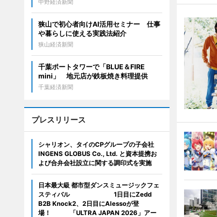
中野経済新聞
狭山で初心者向けAI活用セミナー 仕事
や暮らしに使える実践法紹介
狭山経済新聞
千葉ポートタワーで「BLUE＆FIRE
mini」 地元店が鉄板焼き料理提供
千葉経済新聞
プレスリリース
シャリオン、タイのCPグループの子会社
INGENS GLOBUS Co., Ltd. と資本提携お
よび合弁会社設立に関する調印式を実施
日本最大級 都市型ダンスミュージックフェ
スティバル 1日目にZedd
B2B Knock2、2日目にAlessoが登
場！ 「ULTRA JAPAN 2026」アー