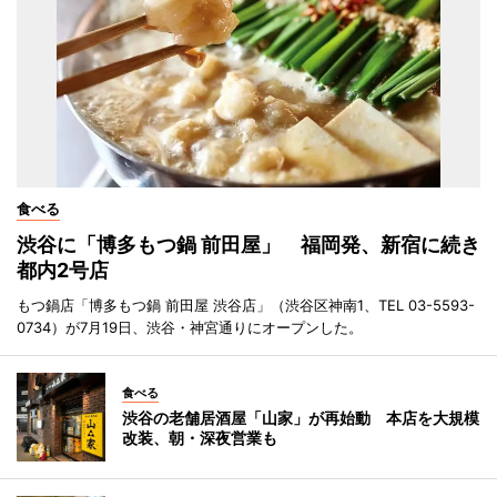
食べる
渋谷に「博多もつ鍋 前田屋」 福岡発、新宿に続き
都内2号店
もつ鍋店「博多もつ鍋 前田屋 渋谷店」（渋谷区神南1、TEL 03-5593-
0734）が7月19日、渋谷・神宮通りにオープンした。
食べる
渋谷の老舗居酒屋「山家」が再始動 本店を大規模
改装、朝・深夜営業も