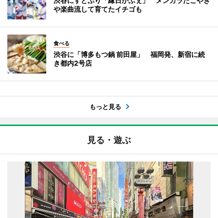
渋谷にすとぷり「縁日かふぇ」 メンカラたこやき
や楽曲流して育てたイチゴも
食べる
渋谷に「博多もつ鍋 前田屋」 福岡発、新宿に続
き都内2号店
もっと見る
見る・遊ぶ