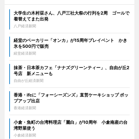
大学生の木村栞さん、八戸三社大祭の行列を2周 ゴールで
着替えてまた出発
八戸経済新聞
経堂のベーカリー「オンカ」が15周年プレイベント かき
氷を500円で販売
経堂経済新聞
抹茶・日本茶カフェ「ナナズグリーンティー」、自由が丘2
号店 新メニューも
自由が丘経済新聞
香港・ifcに「フォーシーズンズ」直営ケーキショップ ポッ
プアップ出店
香港経済新聞
小倉・魚町の台湾料理店「麗白」が10周年 小倉南産の台
湾野菜使う
小倉経済新聞