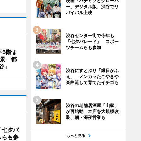
映画「ハチミツとクローバ
ー」デジタル版、渋谷でリ
バイバル上映
渋谷センター街で今年も
「七夕パレード」 スポー
ツチームらも参加
下5階ま
夜景 都
谷」
渋谷にすとぷり「縁日かふ
ぇ」 メンカラたこやきや
楽曲流して育てたイチゴも
渋谷の老舗居酒屋「山家」
が再始動 本店を大規模改
装、朝・深夜営業も
「七夕パ
もっと見る
ムらも参