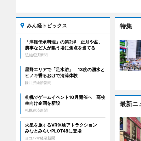
みん経トピックス
特集
「津軽伝承料理」の第2弾 正月や盆、
農事など人が集う場に焦点を当てる
弘前経済新聞
星野エリアで「足水浴」 13度の湧水と
ヒノキ香るおけで清涼体験
軽井沢経済新聞
札幌でゲームイベント10月開催へ 高校
最新ニ
生向け企画を新設
札幌経済新聞
火星を旅するVR体験アトラクション
みなとみらいPLOT48に登場
ヨコハマ経済新聞