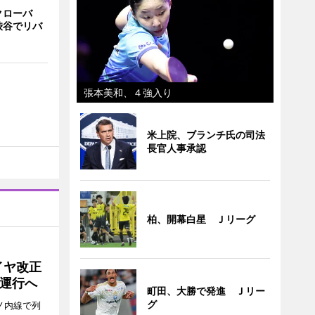
クローバ
渋谷でリバ
張本美和、４強入り
米上院、ブランチ氏の司法
長官人事承認
柏、開幕白星 Ｊリーグ
イヤ改正
運行へ
町田、大勝で発進 Ｊリー
グ
ノ内線で列