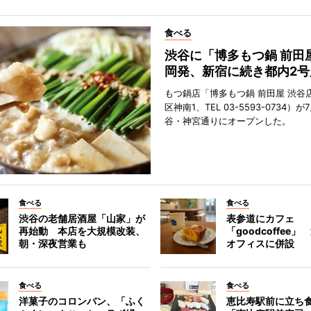
食べる
渋谷に「博多もつ鍋 前田
岡発、新宿に続き都内2号
もつ鍋店「博多もつ鍋 前田屋 渋谷
区神南1、TEL 03-5593-0734）が
谷・神宮通りにオープンした。
食べる
食べる
渋谷の老舗居酒屋「山家」が
表参道にカフェ
再始動 本店を大規模改装、
「goodcoffee
朝・深夜営業も
オフィスに併設
食べる
食べる
洋菓子のコロンバン、「ふく
恵比寿駅前に立ち