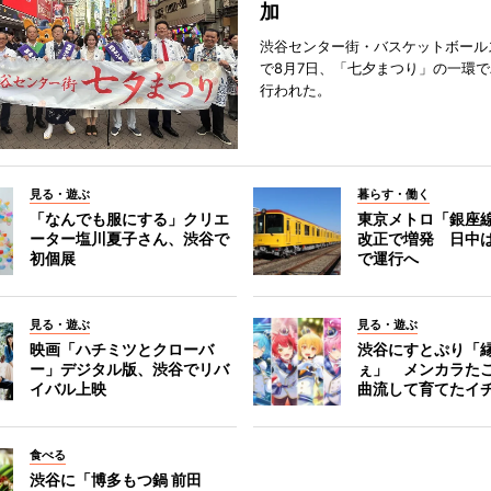
加
渋谷センター街・バスケットボール
で8月7日、「七夕まつり」の一環
行われた。
見る・遊ぶ
暮らす・働く
「なんでも服にする」クリエ
東京メトロ「銀座
ーター塩川夏子さん、渋谷で
改正で増発 日中
初個展
で運行へ
見る・遊ぶ
見る・遊ぶ
映画「ハチミツとクローバ
渋谷にすとぷり「
ー」デジタル版、渋谷でリバ
ぇ」 メンカラた
イバル上映
曲流して育てたイ
食べる
渋谷に「博多もつ鍋 前田