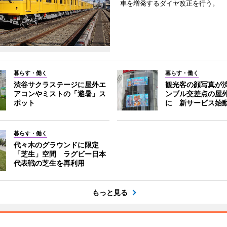
車を増発するダイヤ改正を行う。
暮らす・働く
暮らす・働く
渋谷サクラステージに屋外エ
観光客の顔写真が
アコンやミストの「避暑」ス
ンブル交差点の屋
ポット
に 新サービス始
暮らす・働く
代々木のグラウンドに限定
「芝生」空間 ラグビー日本
代表戦の芝生を再利用
もっと見る