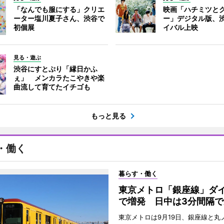
「なんでも服にする」クリエ
映画「ハチミツと
ーター塩川夏子さん、渋谷で
ー」デジタル版、
初個展
イバル上映
見る・遊ぶ
渋谷にすとぷり「縁日かふ
ぇ」 メンカラたこやきや楽
曲流して育てたイチゴも
もっと見る
・働く
暮らす・働く
東京メトロ「銀座線」ダ
で増発 日中は3分間隔で
東京メトロは9月19日、銀座線と丸