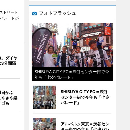
ストリート
フォトフラッシュ
でパレードが
線」ダイヤ
は3分間隔
SHIBUYA CITY FC＝渋谷センター街で今
年も「七夕パレード」
SHIBUYA CITY FC＝渋谷
縁日かふ
センター街で今年も「七夕
こやきや楽
パレード」
チゴも
アルバルク東京＝渋谷セン
ター街で今年も「七夕パレ