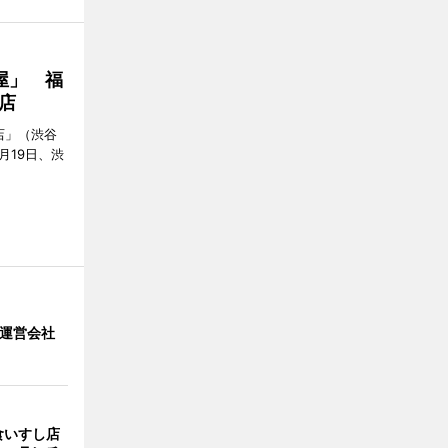
屋」 福
店
店」（渋谷
7月19日、渋
」 運営会社
食いすし店