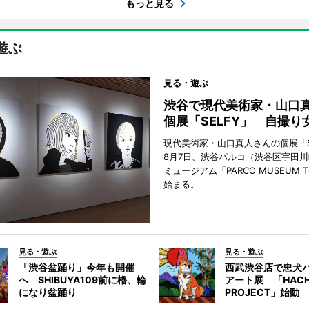
もっと見る
遊ぶ
見る・遊ぶ
渋谷で現代美術家・山口
個展「SELFY」 自撮り
現代美術家・山口真人さんの個展「S
8月7日、渋谷パルコ（渋谷区宇田川
ミュージアム「PARCO MUSEUM 
始まる。
見る・遊ぶ
見る・遊ぶ
「渋谷盆踊り」今年も開催
西武渋谷店で忠犬
へ SHIBUYA109前に櫓、輪
アート展 「HACH
になり盆踊り
PROJECT」始動