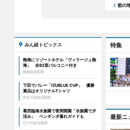
前の
みん経トピックス
特集
熱海にリゾートホテル「ヴィラージュ熱
海」 全82室バルコニー付き
熱海経済新聞
下田でバレー「IZUBLUE CUP」 優勝
賞品はオリジナルTシャツ
伊豆下田経済新聞
葛西臨海水族園で夜間開園「水族園で夕
最新ニ
涼み」 ペンギン夕暮れガイドも
江戸川経済新聞