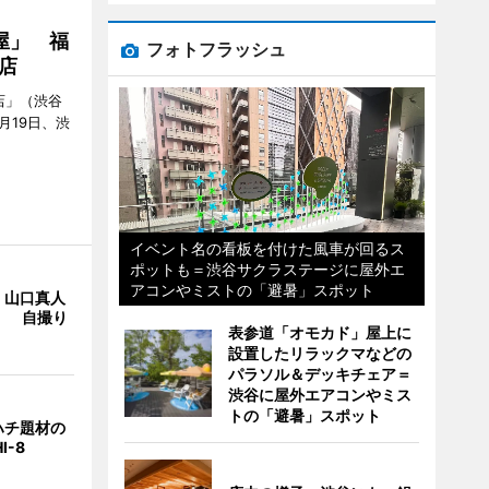
屋」 福
フォトフラッシュ
店
店」（渋谷
7月19日、渋
イベント名の看板を付けた風車が回るス
ポットも＝渋谷サクラステージに屋外エ
アコンやミストの「避暑」スポット
・山口真人
Y」 自撮り
表参道「オモカド」屋上に
設置したリラックマなどの
パラソル＆デッキチェア＝
渋谷に屋外エアコンやミス
トの「避暑」スポット
ハチ題材の
I-8