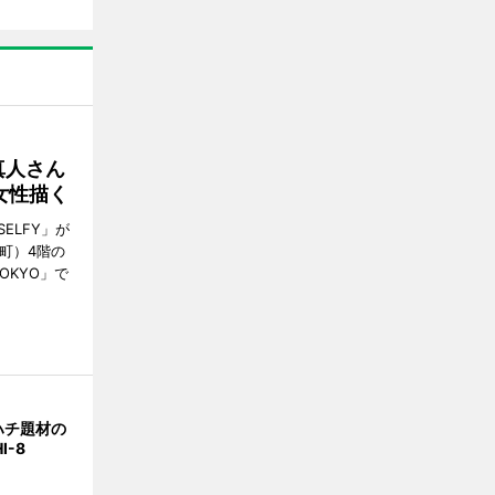
真人さん
女性描く
ELFY」が
町）4階の
TOKYO」で
ハチ題材の
I-8