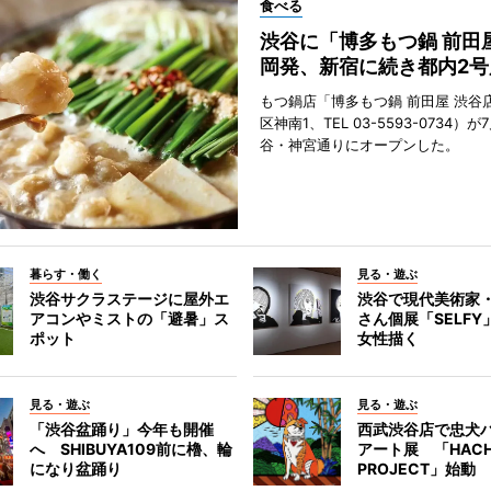
食べる
渋谷に「博多もつ鍋 前田
岡発、新宿に続き都内2号
もつ鍋店「博多もつ鍋 前田屋 渋谷
区神南1、TEL 03-5593-0734）が
谷・神宮通りにオープンした。
暮らす・働く
見る・遊ぶ
渋谷サクラステージに屋外エ
渋谷で現代美術家
アコンやミストの「避暑」ス
さん個展「SELF
ポット
女性描く
見る・遊ぶ
見る・遊ぶ
「渋谷盆踊り」今年も開催
西武渋谷店で忠犬
へ SHIBUYA109前に櫓、輪
アート展 「HACH
になり盆踊り
PROJECT」始動