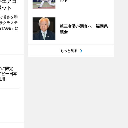
外エアコ
ポット
で暑さを和
サクラステ
第三者委が調査へ 福岡県
TAGE」に
議会
もっと見る
ドに限定
グビー日本
利用