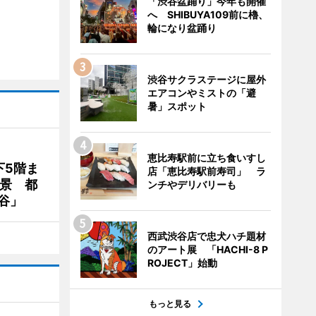
「渋谷盆踊り」今年も開催
へ SHIBUYA109前に櫓、
輪になり盆踊り
渋谷サクラステージに屋外
エアコンやミストの「避
暑」スポット
恵比寿駅前に立ち食いすし
下5階ま
店「恵比寿駅前寿司」 ラ
夜景 都
ンチやデリバリーも
谷」
西武渋谷店で忠犬ハチ題材
のアート展 「HACHI-8 P
ROJECT」始動
もっと見る