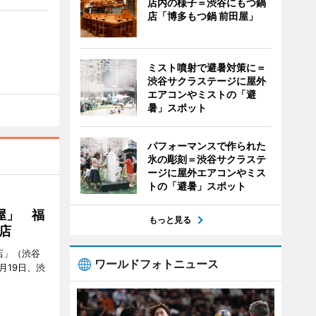
店内の様子＝渋谷にもつ鍋
店「博多もつ鍋 前田屋」
ミスト噴射で避暑対策に＝
渋谷サクラステージに屋外
エアコンやミストの「避
暑」スポット
パフォーマンスで作られた
氷の彫刻＝渋谷サクラステ
ージに屋外エアコンやミス
トの「避暑」スポット
屋」 福
もっと見る
店
店」（渋谷
ワールドフォトニュース
7月19日、渋