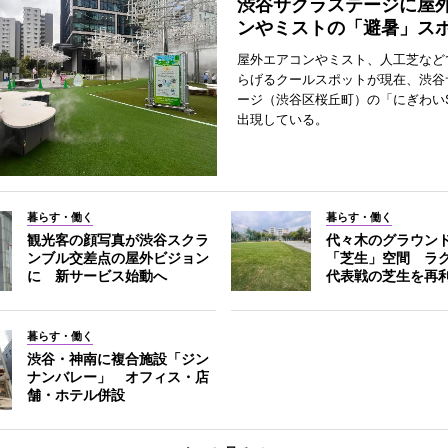
渋谷サクラステージに屋
ンやミストの「避暑」ス
屋外エアコンやミスト、人工芝など
らげるクールスポットが現在、渋谷
ージ（渋谷区桜丘町）の「にぎわいS
出現している。
暮らす・働く
暮らす・働く
観光客の顔写真が渋谷スクラ
代々木のグラウン
ンブル交差点の屋外ビジョン
「芝生」空間 ラ
に 新サービス始動へ
代表戦の芝生を再
暮らす・働く
渋谷・神南に複合施設「ジン
ナンバレー」 オフィス・店
舗・ホテル併設