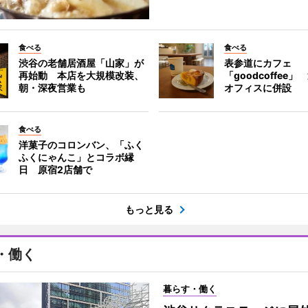
食べる
食べる
渋谷の老舗居酒屋「山家」が
表参道にカフェ
再始動 本店を大規模改装、
「goodcoffee
朝・深夜営業も
オフィスに併設
食べる
洋菓子のコロンバン、「ふく
ふくにゃんこ」とコラボ縁
日 原宿2店舗で
もっと見る
・働く
暮らす・働く