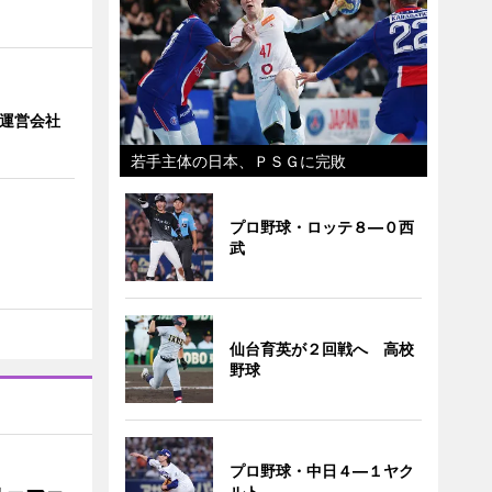
」 運営会社
若手主体の日本、ＰＳＧに完敗
プロ野球・ロッテ８―０西
武
仙台育英が２回戦へ 高校
野球
プロ野球・中日４―１ヤク
ルト