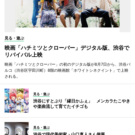
見る・遊ぶ
映画「ハチミツとクローバー」デジタル版、渋谷で
リバイバル上映
映画「ハチミツとクローバー」の初のデジタル版が8月7日から、渋谷パ
ルコ（渋谷区宇田川町）8階の映画館「ホワイトシネクイント」で上映
される。
見る・遊ぶ
渋谷にすとぷり「縁日かふぇ」 メンカラたこやき
や楽曲流して育てたイチゴも
見る・遊ぶ
渋谷で現代美術家・山口真人さん個展