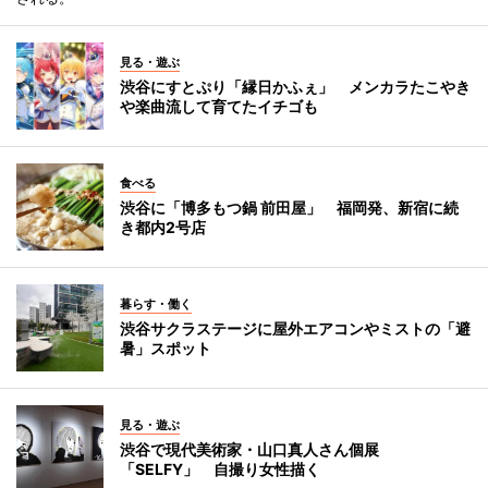
見る・遊ぶ
渋谷にすとぷり「縁日かふぇ」 メンカラたこやき
や楽曲流して育てたイチゴも
食べる
渋谷に「博多もつ鍋 前田屋」 福岡発、新宿に続
き都内2号店
暮らす・働く
渋谷サクラステージに屋外エアコンやミストの「避
暑」スポット
見る・遊ぶ
渋谷で現代美術家・山口真人さん個展
「SELFY」 自撮り女性描く