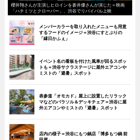
櫻井翔さんが主演しヒロインを蒼井優さんが演じた＝映画
「ハチミツとクローバー」、渋谷でリバイバル上映
メンバーカラーを取り入れたメニューも用意
するフードのイメージ＝渋谷にすとぷりの
「縁日かふぇ」
イベント名の看板を付けた風車が回るスポッ
トも＝渋谷サクラステージに屋外エアコンや
ミストの「避暑」スポット
表参道「オモカド」屋上に設置したリラック
マなどのパラソル＆デッキチェア＝渋谷に屋
外エアコンやミストの「避暑」スポット
店内の様子＝渋谷にもつ鍋店「博多もつ鍋 前
田屋」