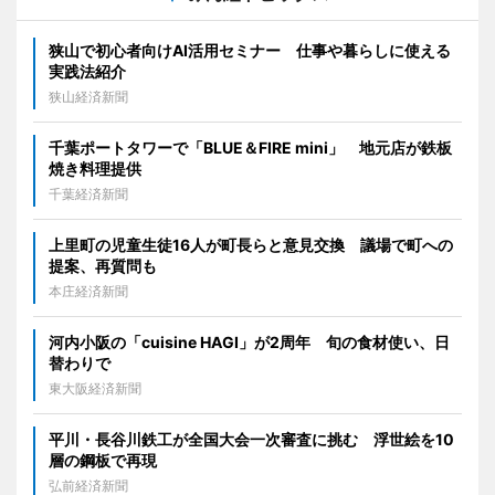
狭山で初心者向けAI活用セミナー 仕事や暮らしに使える
実践法紹介
狭山経済新聞
千葉ポートタワーで「BLUE＆FIRE mini」 地元店が鉄板
焼き料理提供
千葉経済新聞
上里町の児童生徒16人が町長らと意見交換 議場で町への
提案、再質問も
本庄経済新聞
河内小阪の「cuisine HAGI」が2周年 旬の食材使い、日
替わりで
東大阪経済新聞
平川・長谷川鉄工が全国大会一次審査に挑む 浮世絵を10
層の鋼板で再現
弘前経済新聞