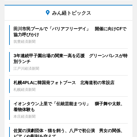
みん経トピックス
田川市民プールで「バリアフリーデイ」 開催に向けCFで
協力呼びかけ
筑豊経済新聞
3年連続甲子園出場の関東一高を応援 グリーンパレスが特
別ランチ
江戸川経済新聞
札幌4PLAに韓国発フォトブース 北海道初の常設店
札幌経済新聞
イオンタウン上里で「伝統芸能まつり」 獅子舞や太鼓、
着物体験も
本庄経済新聞
佐賀の演劇団体・猫を飼う、八戸で初公演 男女の関係、
ピアノや彫刻を交えて