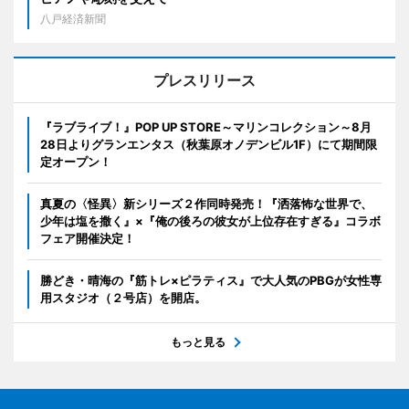
八戸経済新聞
プレスリリース
『ラブライブ！』POP UP STORE～マリンコレクション～8月
28日よりグランエンタス（秋葉原オノデンビル1F）にて期間限
定オープン！
真夏の〈怪異〉新シリーズ２作同時発売！『洒落怖な世界で、
少年は塩を撒く』×『俺の後ろの彼女が上位存在すぎる』コラボ
フェア開催決定！
勝どき・晴海の『筋トレ×ピラティス』で大人気のPBGが女性専
用スタジオ（２号店）を開店。
もっと見る