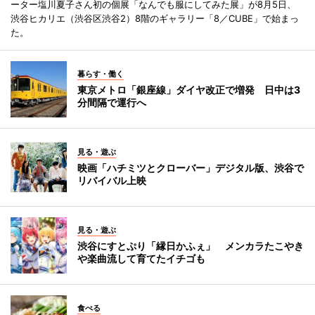
ーター塩川夏子さん初の個展「なんでも服にしてみた展」が8月5日、
渋谷ヒカリエ（渋谷区渋谷2）8階のギャラリー「8／CUBE」で始まっ
た。
暮らす・働く
東京メトロ「銀座線」ダイヤ改正で増発 日中は3
分間隔で運行へ
見る・遊ぶ
映画「ハチミツとクローバー」デジタル版、渋谷で
リバイバル上映
見る・遊ぶ
渋谷にすとぷり「縁日かふぇ」 メンカラたこやき
や楽曲流して育てたイチゴも
食べる