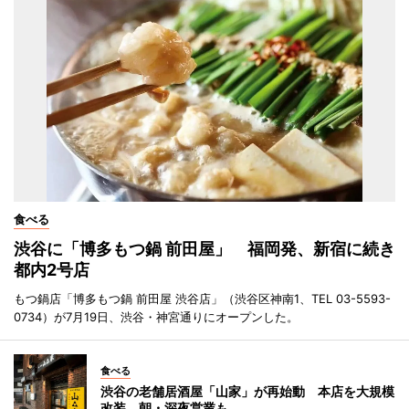
食べる
渋谷に「博多もつ鍋 前田屋」 福岡発、新宿に続き
都内2号店
もつ鍋店「博多もつ鍋 前田屋 渋谷店」（渋谷区神南1、TEL 03-5593-
0734）が7月19日、渋谷・神宮通りにオープンした。
食べる
渋谷の老舗居酒屋「山家」が再始動 本店を大規模
改装、朝・深夜営業も