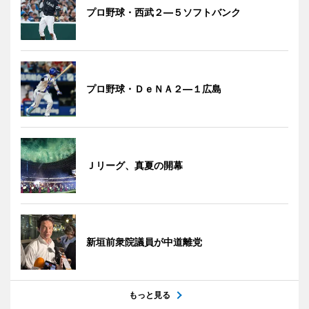
プロ野球・西武２―５ソフトバンク
プロ野球・ＤｅＮＡ２―１広島
Ｊリーグ、真夏の開幕
新垣前衆院議員が中道離党
もっと見る