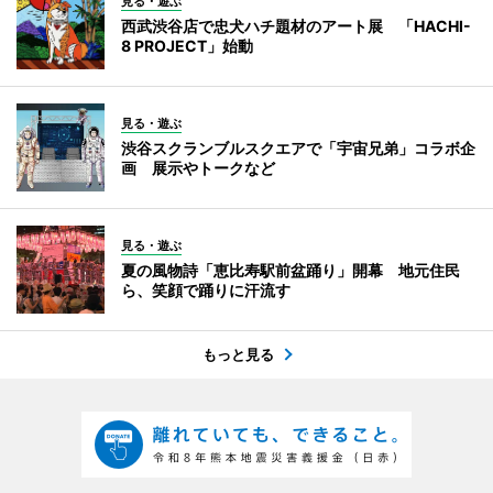
見る・遊ぶ
西武渋谷店で忠犬ハチ題材のアート展 「HACHI-
8 PROJECT」始動
見る・遊ぶ
渋谷スクランブルスクエアで「宇宙兄弟」コラボ企
画 展示やトークなど
見る・遊ぶ
夏の風物詩「恵比寿駅前盆踊り」開幕 地元住民
ら、笑顔で踊りに汗流す
もっと見る