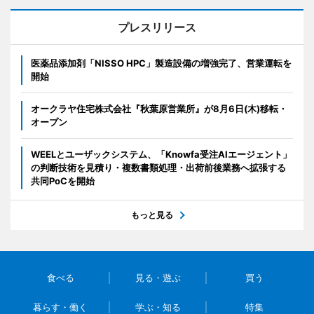
プレスリリース
医薬品添加剤「NISSO HPC」製造設備の増強完了、営業運転を
開始
オークラヤ住宅株式会社『秋葉原営業所』が8月6日(木)移転・
オープン
WEELとユーザックシステム、「Knowfa受注AIエージェント」
の判断技術を見積り・複数書類処理・出荷前後業務へ拡張する
共同PoCを開始
もっと見る
食べる
見る・遊ぶ
買う
暮らす・働く
学ぶ・知る
特集