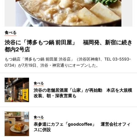
食べる
渋谷に「博多もつ鍋 前田屋」 福岡発、新宿に続き
都内2号店
もつ鍋店「博多もつ鍋 前田屋 渋谷店」（渋谷区神南1、TEL 03-5593-
0734）が7月19日、渋谷・神宮通りにオープンした。
食べる
渋谷の老舗居酒屋「山家」が再始動 本店を大規模
改装、朝・深夜営業も
食べる
表参道にカフェ「goodcoffee」 運営会社オフィ
スに併設