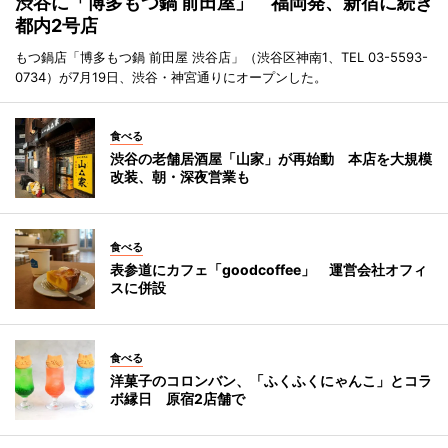
渋谷に「博多もつ鍋 前田屋」 福岡発、新宿に続き
都内2号店
もつ鍋店「博多もつ鍋 前田屋 渋谷店」（渋谷区神南1、TEL 03-5593-
0734）が7月19日、渋谷・神宮通りにオープンした。
食べる
渋谷の老舗居酒屋「山家」が再始動 本店を大規模
改装、朝・深夜営業も
食べる
表参道にカフェ「goodcoffee」 運営会社オフィ
スに併設
食べる
洋菓子のコロンバン、「ふくふくにゃんこ」とコラ
ボ縁日 原宿2店舗で