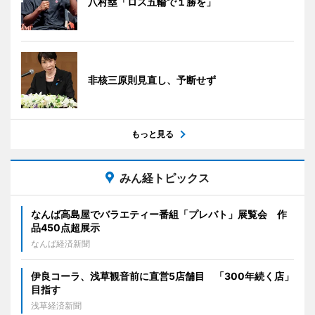
八村塁「ロス五輪で１勝を」
非核三原則見直し、予断せず
もっと見る
みん経トピックス
なんば高島屋でバラエティー番組「プレバト」展覧会 作
品450点超展示
なんば経済新聞
伊良コーラ、浅草観音前に直営5店舗目 「300年続く店」
目指す
浅草経済新聞