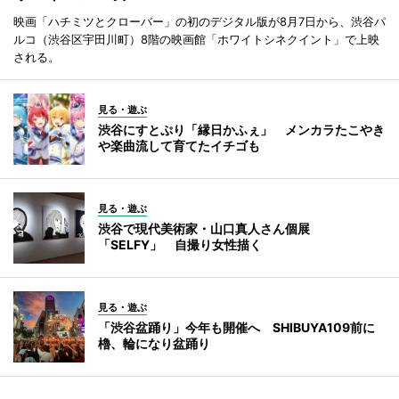
映画「ハチミツとクローバー」の初のデジタル版が8月7日から、渋谷パ
ルコ（渋谷区宇田川町）8階の映画館「ホワイトシネクイント」で上映
される。
見る・遊ぶ
渋谷にすとぷり「縁日かふぇ」 メンカラたこやき
や楽曲流して育てたイチゴも
見る・遊ぶ
渋谷で現代美術家・山口真人さん個展
「SELFY」 自撮り女性描く
見る・遊ぶ
「渋谷盆踊り」今年も開催へ SHIBUYA109前に
櫓、輪になり盆踊り