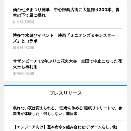
仙台七夕まつり開幕 中心部商店街に大型飾り300本、青
空の下で風に揺れ
仙台経済新聞
博多で水遊びイベント 映画「ミニオンズ＆モンスター
ズ」とコラボ
博多経済新聞
サザンビーチで2年ぶりに花火大会 全国で中止になった花
火玉も再利用
湘南経済新聞
プレスリリース
眠れない夜は変えられる。“思考を休める”睡眠リトリートで、参
加者が体験した「何もしない」非日常
【エンジニア向け】基本命令を組み合わせて“ゲームらしい動