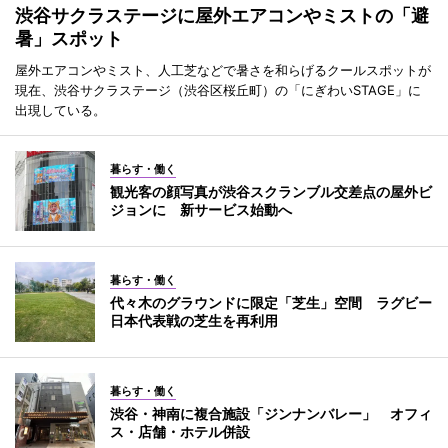
渋谷サクラステージに屋外エアコンやミストの「避
暑」スポット
屋外エアコンやミスト、人工芝などで暑さを和らげるクールスポットが
現在、渋谷サクラステージ（渋谷区桜丘町）の「にぎわいSTAGE」に
出現している。
暮らす・働く
観光客の顔写真が渋谷スクランブル交差点の屋外ビ
ジョンに 新サービス始動へ
暮らす・働く
代々木のグラウンドに限定「芝生」空間 ラグビー
日本代表戦の芝生を再利用
暮らす・働く
渋谷・神南に複合施設「ジンナンバレー」 オフィ
ス・店舗・ホテル併設