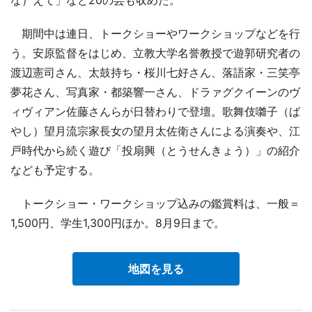
期間中は連日、トークショーやワークショップなどを行
う。安原監督をはじめ、立教大学名誉教授で遊郭研究者の
渡辺憲司さん、太鼓持ち・桜川七好さん、落語家・三笑亭
夢花さん、写真家・都築響一さん、ドラァグクイーンのヴ
ィヴィアン佐藤さんらが日替わりで登壇。歌舞伎囃子（ば
やし）望月流宗家長女の望月太佐衛さんによる演奏や、江
戸時代から続く遊び「投扇興（とうせんきょう）」の紹介
なども予定する。
トークショー・ワークショップ込みの鑑賞料は、一般＝
1,500円、学生1,300円ほか。8月9日まで。
地図を見る