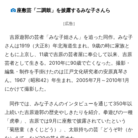
座敷芸「二調鼓」を披露するみな子さんら
［広告］
吉原遊郭の芸者「みな子姐さん」を追った同作。みな子
さんは1919（大正8）年北海道生まれ。9歳の時に家族と
ともに上京し、11歳で吉原の芸者屋に奉公して以来、吉原
芸者として生きる。2010年に90歳で亡くなった。撮影・
編集・制作を手掛けたのは江戸文化研究者の安原真琴さ
ん。1967（昭和42）年生まれ。2005年7月～2010年1月
にかけて撮影した。
同作では、みな子さんのインタビューを通じて350年以
上続いた吉原遊郭の歴史やしきたりを紹介。拳遊びの一種
「虎拳」、吉原では9月に座敷で披露されていたという
「菊慈童（きくじどう）」、太鼓持ちの芸「どうぞ叶（か
な）えて」など20の芸も収めた。