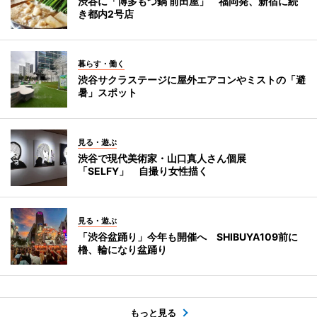
渋谷に「博多もつ鍋 前田屋」 福岡発、新宿に続
き都内2号店
暮らす・働く
渋谷サクラステージに屋外エアコンやミストの「避
暑」スポット
見る・遊ぶ
渋谷で現代美術家・山口真人さん個展
「SELFY」 自撮り女性描く
見る・遊ぶ
「渋谷盆踊り」今年も開催へ SHIBUYA109前に
櫓、輪になり盆踊り
もっと見る