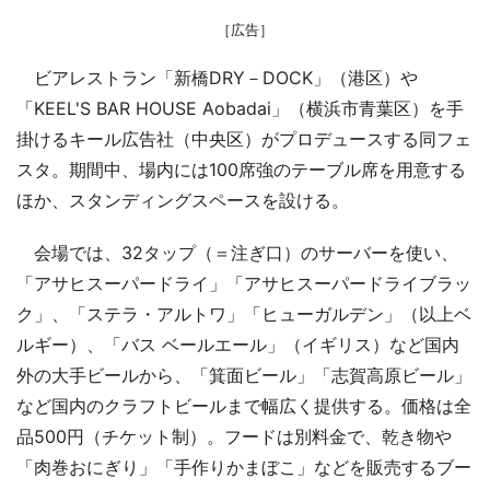
［広告］
ビアレストラン「新橋DRY－DOCK」（港区）や
「KEEL'S BAR HOUSE Aobadai」（横浜市青葉区）を手
掛けるキール広告社（中央区）がプロデュースする同フェ
スタ。期間中、場内には100席強のテーブル席を用意する
ほか、スタンディングスペースを設ける。
会場では、32タップ（＝注ぎ口）のサーバーを使い、
「アサヒスーパードライ」「アサヒスーパードライブラッ
ク」、「ステラ・アルトワ」「ヒューガルデン」（以上ベ
ルギー）、「バス ベールエール」（イギリス）など国内
外の大手ビールから、「箕面ビール」「志賀高原ビール」
など国内のクラフトビールまで幅広く提供する。価格は全
品500円（チケット制）。フードは別料金で、乾き物や
「肉巻おにぎり」「手作りかまぼこ」などを販売するブー