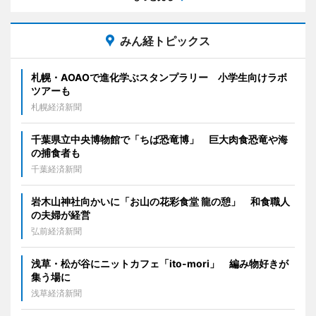
みん経トピックス
札幌・AOAOで進化学ぶスタンプラリー 小学生向けラボ
ツアーも
札幌経済新聞
千葉県立中央博物館で「ちば恐竜博」 巨大肉食恐竜や海
の捕食者も
千葉経済新聞
岩木山神社向かいに「お山の花彩食堂 龍の憩」 和食職人
の夫婦が経営
弘前経済新聞
浅草・松が谷にニットカフェ「ito-mori」 編み物好きが
集う場に
浅草経済新聞