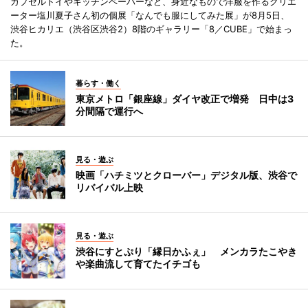
カプセルトイやキッチンペーパーなど、身近なもので洋服を作るクリエ
ーター塩川夏子さん初の個展「なんでも服にしてみた展」が8月5日、
渋谷ヒカリエ（渋谷区渋谷2）8階のギャラリー「8／CUBE」で始まっ
た。
暮らす・働く
東京メトロ「銀座線」ダイヤ改正で増発 日中は3
分間隔で運行へ
見る・遊ぶ
映画「ハチミツとクローバー」デジタル版、渋谷で
リバイバル上映
見る・遊ぶ
渋谷にすとぷり「縁日かふぇ」 メンカラたこやき
や楽曲流して育てたイチゴも