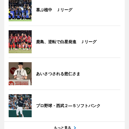
喜ぶ植中 Ｊリーグ
鹿島、逆転で白星発進 Ｊリーグ
あいさつされる悠仁さま
プロ野球・西武２―５ソフトバンク
もっと見る