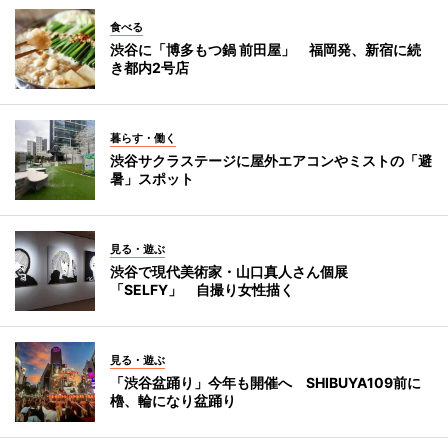
食べる
渋谷に「博多もつ鍋 前田屋」 福岡発、新宿に続
き都内2号店
暮らす・働く
渋谷サクラステージに屋外エアコンやミストの「避
暑」スポット
見る・遊ぶ
渋谷で現代美術家・山口真人さん個展
「SELFY」 自撮り女性描く
見る・遊ぶ
「渋谷盆踊り」今年も開催へ SHIBUYA109前に
櫓、輪になり盆踊り