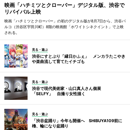
映画「ハチミツとクローバー」デジタル版、渋谷で
リバイバル上映
映画「ハチミツとクローバー」の初のデジタル版が8月7日から、渋谷パ
ルコ（渋谷区宇田川町）8階の映画館「ホワイトシネクイント」で上映
される。
見る・遊ぶ
渋谷にすとぷり「縁日かふぇ」 メンカラたこやき
や楽曲流して育てたイチゴも
見る・遊ぶ
渋谷で現代美術家・山口真人さん個展
「SELFY」 自撮り女性描く
見る・遊ぶ
「渋谷盆踊り」今年も開催へ SHIBUYA109前に
櫓、輪になり盆踊り