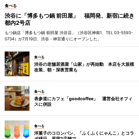
食べる
渋谷に「博多もつ鍋 前田屋」 福岡発、新宿に続き
都内2号店
もつ鍋店「博多もつ鍋 前田屋 渋谷店」（渋谷区神南1、TEL 03-5593-
0734）が7月19日、渋谷・神宮通りにオープンした。
食べる
渋谷の老舗居酒屋「山家」が再始動 本店を大規模
改装、朝・深夜営業も
食べる
表参道にカフェ「goodcoffee」 運営会社オフィ
スに併設
食べる
洋菓子のコロンバン、「ふくふくにゃんこ」とコラ
ボ縁日 原宿2店舗で