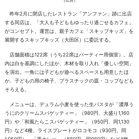
昨年2月に閉店したレストラン「アンファン」跡に出店
する同店は、「大人も子どももゆったり過ごせるカフェ」
がコンセプト。運営は、親子カフェ「スキップキッズ」を
展開するスキップキッズ（大田区）に委託する。
店舗面積は122席（うち22席はパーティー用個室）。店
内は白を基調にしたほか、木材を取り入れ「優しい空間」
を演出。一角には子どもが遊べるスペースも用意したほ
か、子どもの用の椅子、プラスチックの皿・コップなども
そろえる。
メニューは、デュラム小麦を使った生パスタが「濃厚う
うにのクリームスパゲッティー」（980円、大盛り1,160
円）や「和風たらこスパゲッティー」（950円、同1,130
円）など4種、ライスプレートがロコモコ（930円、同
1,050円）、「黒カレー」（880円、同980円）など4種、