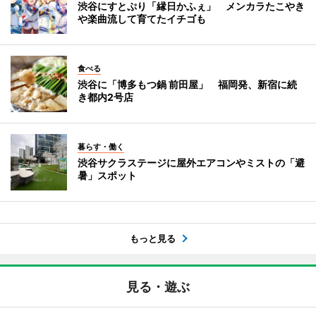
渋谷にすとぷり「縁日かふぇ」 メンカラたこやき
や楽曲流して育てたイチゴも
食べる
渋谷に「博多もつ鍋 前田屋」 福岡発、新宿に続
き都内2号店
暮らす・働く
渋谷サクラステージに屋外エアコンやミストの「避
暑」スポット
もっと見る
見る・遊ぶ