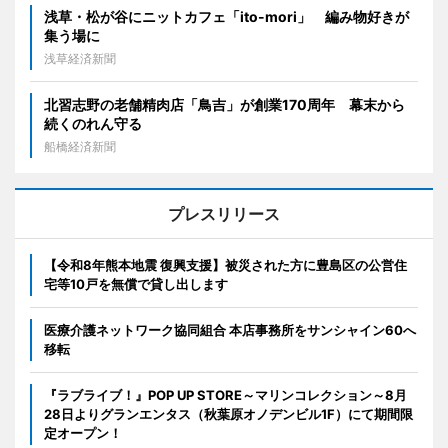
浅草・松が谷にニットカフェ「ito-mori」 編み物好きが
集う場に
浅草経済新聞
北習志野の老舗精肉店「鳥吉」が創業170周年 幕末から
続くのれん守る
船橋経済新聞
プレスリリース
【令和8年熊本地震 復興支援】被災された方に豊島区の公営住
宅等10戸を無償で貸し出します
医療介護ネットワーク協同組合 本店事務所をサンシャイン60へ
移転
『ラブライブ！』POP UP STORE～マリンコレクション～8月
28日よりグランエンタス（秋葉原オノデンビル1F）にて期間限
定オープン！