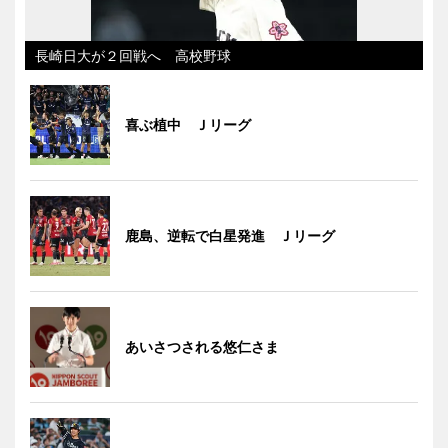
長崎日大が２回戦へ 高校野球
喜ぶ植中 Ｊリーグ
鹿島、逆転で白星発進 Ｊリーグ
あいさつされる悠仁さま