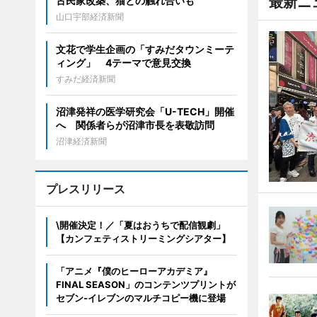
最新ニ
古民家改築、猫との触れ合いも
山口宇部経済新聞
文花で学生企画の「すみだタウンミーテ
ィング」 4テーマで意見交換
すみだ経済新聞
沼津発祥の医学研究会「U-TECH」開催
へ 関係者らが沼津市長を表敬訪問
沼津経済新聞
プレスリリース
\開催決定！／「夏はおうちで配信観劇」
【カンフェティストリーミングシアター】
「アニメ『僕のヒーローアカデミア』
FINAL SEASON」のコンテンツプリントが
セブン‐イレブンのマルチコピー機に登場