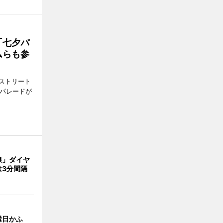
「七夕パ
ムらも参
ストリート
でパレードが
線」ダイヤ
は3分間隔
縁日かふ