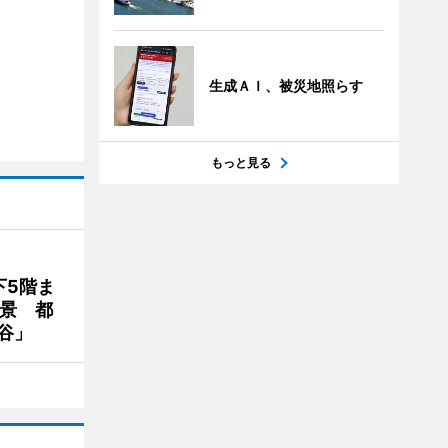
生成ＡＩ、被災地照らす
もっと見る
下5階ま
夜景 都
谷」