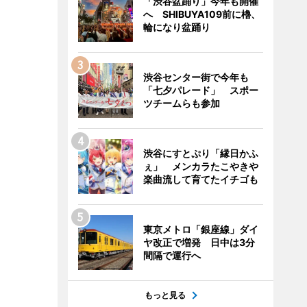
「渋谷盆踊り」今年も開催
へ SHIBUYA109前に櫓、
輪になり盆踊り
渋谷センター街で今年も
「七夕パレード」 スポー
ツチームらも参加
渋谷にすとぷり「縁日かふ
ぇ」 メンカラたこやきや
楽曲流して育てたイチゴも
東京メトロ「銀座線」ダイ
ヤ改正で増発 日中は3分
間隔で運行へ
もっと見る