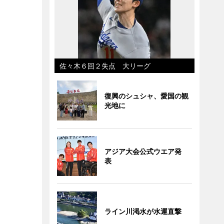
佐々木６回２失点 大リーグ
復興のシュシャ、愛国の観
光地に
アジア大会公式ウエア発
表
ライン川渇水が水運直撃