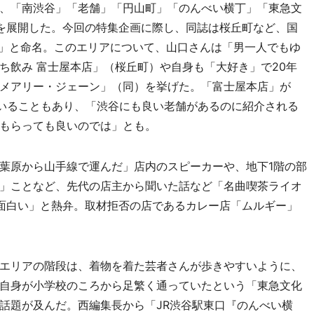
、「南渋谷」「老舗」「円山町」「のんべい横丁」「東急文
を展開した。今回の特集企画に際し、同誌は桜丘町など、国
谷」と命名。このエリアについて、山口さんは「男一人でもゆ
ち飲み 富士屋本店」（桜丘町）や自身も「大好き」で20年
メアリー・ジェーン」（同）を挙げた。「富士屋本店」が
ていることもあり、「渋谷にも良い老舗があるのに紹介される
もらっても良いのでは」とも。
葉原から山手線で運んだ」店内のスピーカーや、地下1階の部
」ことなど、先代の店主から聞いた話など「名曲喫茶ライオ
面白い」と熱弁。取材拒否の店であるカレー店「ムルギー」
エリアの階段は、着物を着た芸者さんが歩きやすいように、
自身が小学校のころから足繁く通っていたという「東急文化
話題が及んだ。西編集長から「JR渋谷駅東口『のんべい横