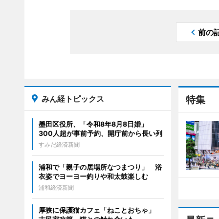
前の
みん経トピックス
特集
墨田区役所、「令和8年8月8日婚」
300人超が事前予約、開庁前から長い列
すみだ経済新聞
浦和で「親子の居場所なつまつり」 浴
衣姿でヨーヨー釣りや和太鼓楽しむ
浦和経済新聞
厚狭に保護猫カフェ「ねことおちゃ」