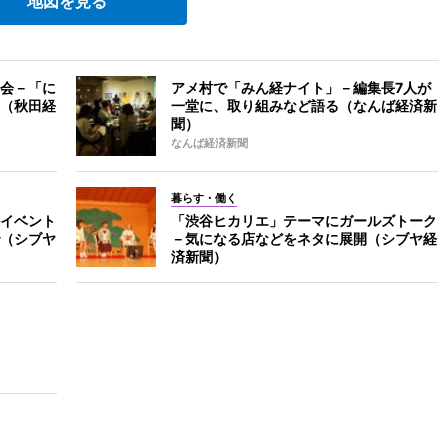
地図を見る
会－「に
アメ村で「みん経ナイト」－編集長7人が
（秋田経
一堂に、取り組みなど語る（なんば経済新
聞）
なんば経済新聞
暮らす・働く
イベント
「渋谷ヒカリエ」テーマにガールズトーク
（シブヤ
－気になる店などをネタに展開（シブヤ経
済新聞）