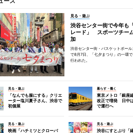
ュース
見る・遊ぶ
渋谷センター街で今年も
レード」 スポーツチー
加
渋谷センター街・バスケットボール
で8月7日、「七夕まつり」の一環
行われた。
見る・遊ぶ
暮らす・働く
「なんでも服にする」クリエ
東京メトロ「銀座
ーター塩川夏子さん、渋谷で
改正で増発 日中
初個展
で運行へ
見る・遊ぶ
見る・遊ぶ
映画「ハチミツとクローバ
渋谷にすとぷり「