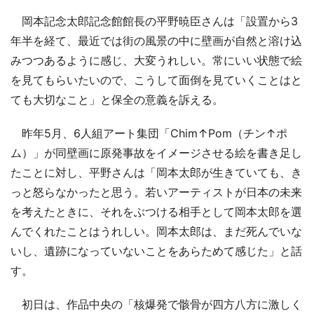
岡本記念太郎記念館館長の平野暁臣さんは「設置から3
年半を経て、最近では街の風景の中に壁画が自然と溶け込
みつつあるように感じ、大変うれしい。常にいい状態で絵
を見てもらいたいので、こうして面倒を見ていくことはと
ても大切なこと」と保全の意義を訴える。
昨年5月、6人組アート集団「Chim↑Pom（チン↑ポ
ム）」が同壁画に原発事故をイメージさせる絵を書き足し
たことに対し、平野さんは「岡本太郎が生きていても、き
っと怒らなかったと思う。若いアーティストが日本の未来
を考えたときに、それをぶつける相手として岡本太郎を選
んでくれたことはうれしい。岡本太郎は、まだ死んでいな
いし、遺跡になっていないことをあらためて感じた」と話
す。
初日は、作品中央の「核爆発で骸骨が四方八方に激しく