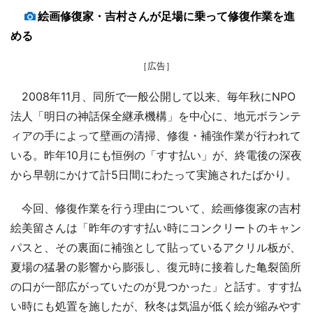
絵画修復家・吉村さんが足場に乗って修復作業を進
める
［広告］
2008年11月、同所で一般公開して以来、毎年秋にNPO
法人「明日の神話保全継承機構」を中心に、地元ボランテ
ィアの手によって壁画の清掃、修復・補強作業が行われて
いる。昨年10月にも恒例の「すす払い」が、終電後の深夜
から早朝にかけて計5日間にわたって実施されたばかり。
今回、修復作業を行う理由について、絵画修復家の吉村
絵美留さんは「昨年のすす払い時にコンクリートのキャン
パスと、その裏面に補強として貼っているアクリル板が、
夏場の猛暑の影響から膨張し、復元時に接着した亀裂箇所
の口が一部広がっていたのが見つかった」と話す。すす払
い時にも処置を施したが、秋冬は気温が低く絵が縮みやす