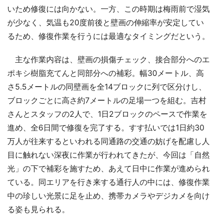
いため修復には向かない。一方、この時期は梅雨前で湿気
が少なく、気温も20度前後と壁画の伸縮率が安定してい
るため、修復作業を行うには最適なタイミングだという。
主な作業内容は、壁画の損傷チェック、接合部分へのエ
ポキシ樹脂充てんと同部分への補彩。幅30メートル、高
さ5.5メートルの同壁画を全14ブロックに列で区分けし、
ブロックごとに高さ約7メートルの足場一つを組む。吉村
さんとスタッフの2人で、1日2ブロックのペースで作業を
進め、全6日間で修復を完了する。すす払いでは1日約30
万人が往来するといわれる同通路の交通の妨げを配慮し人
目に触れない深夜に作業が行われてきたが、今回は「自然
光」の下で補彩を施すため、あえて日中に作業が進められ
ている。同エリアを行き来する通行人の中には、修復作業
中の珍しい光景に足を止め、携帯カメラやデジカメを向け
る姿も見られる。