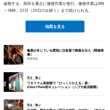
破裂する」箇所を重点に修復作業が進行。修復作業は9時
～18時、22日（20日のみ除く）まで続けられる。
地図を見る
亀裂が生じている壁画に注射器で樹脂を注入（関連画
像）
関連画像
見る・遊ぶ
ワタリウム美術館で「ひっくりかえる」展－
Chim↑Pom初キュレーション（シブヤ経済新聞）
見る・遊ぶ