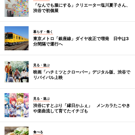
「なんでも服にする」クリエーター塩川夏子さん、
渋谷で初個展
暮らす・働く
東京メトロ「銀座線」ダイヤ改正で増発 日中は3
分間隔で運行へ
見る・遊ぶ
映画「ハチミツとクローバー」デジタル版、渋谷で
リバイバル上映
見る・遊ぶ
渋谷にすとぷり「縁日かふぇ」 メンカラたこやき
や楽曲流して育てたイチゴも
食べる