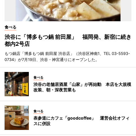
食べる
渋谷に「博多もつ鍋 前田屋」 福岡発、新宿に続き
都内2号店
もつ鍋店「博多もつ鍋 前田屋 渋谷店」（渋谷区神南1、TEL 03-5593-
0734）が7月19日、渋谷・神宮通りにオープンした。
食べる
渋谷の老舗居酒屋「山家」が再始動 本店を大規模
改装、朝・深夜営業も
食べる
表参道にカフェ「goodcoffee」 運営会社オフィ
スに併設