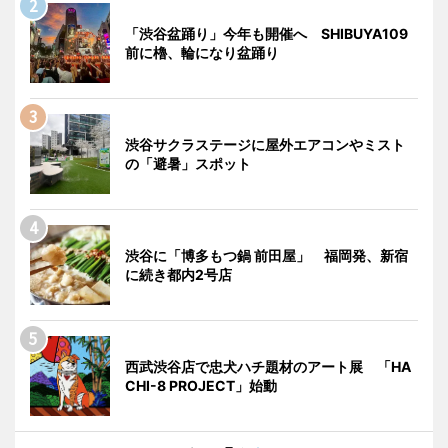
「渋谷盆踊り」今年も開催へ SHIBUYA109
前に櫓、輪になり盆踊り
渋谷サクラステージに屋外エアコンやミスト
の「避暑」スポット
渋谷に「博多もつ鍋 前田屋」 福岡発、新宿
に続き都内2号店
西武渋谷店で忠犬ハチ題材のアート展 「HA
CHI-8 PROJECT」始動