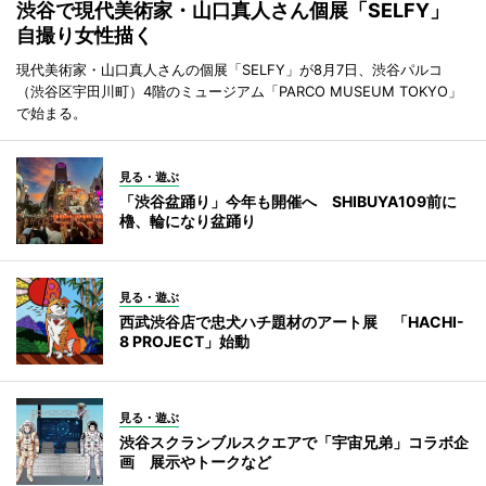
渋谷で現代美術家・山口真人さん個展「SELFY」
自撮り女性描く
現代美術家・山口真人さんの個展「SELFY」が8月7日、渋谷パルコ
（渋谷区宇田川町）4階のミュージアム「PARCO MUSEUM TOKYO」
で始まる。
見る・遊ぶ
「渋谷盆踊り」今年も開催へ SHIBUYA109前に
櫓、輪になり盆踊り
見る・遊ぶ
西武渋谷店で忠犬ハチ題材のアート展 「HACHI-
8 PROJECT」始動
見る・遊ぶ
渋谷スクランブルスクエアで「宇宙兄弟」コラボ企
画 展示やトークなど