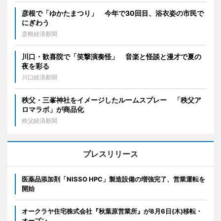
彦根で「ゆかたまつり」 今年で30回目、浴衣姿の市民で
にぎわう
彦根経済新聞
川口・歓喜院で「笑撃演奏怪」 音楽と怪談と漫才で夏の
夜を彩る
川口経済新聞
秩父・三峯神社をイメージしたルームスプレー 「秩父ア
ロマラボ」が商品化
秩父経済新聞
プレスリリース
医薬品添加剤「NISSO HPC」製造設備の増強完了、営業運転を
開始
オークラヤ住宅株式会社『秋葉原営業所』が8月6日(木)移転・
オープン