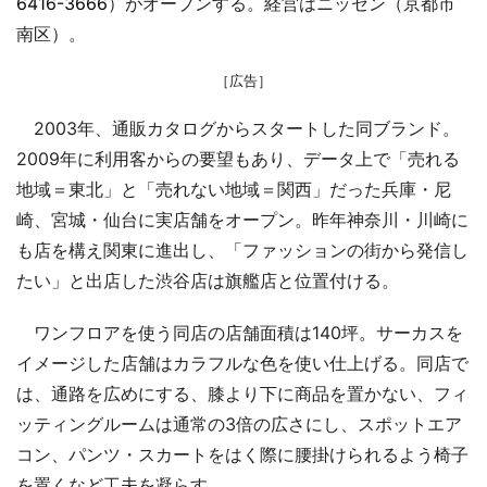
6416-3666
）がオープンする。経営はニッセン（京都市
南区）。
［広告］
2003年、通販カタログからスタートした同ブランド。
2009年に利用客からの要望もあり、データ上で「売れる
地域＝東北」と「売れない地域＝関西」だった兵庫・尼
崎、宮城・仙台に実店舗をオープン。昨年神奈川・川崎に
も店を構え関東に進出し、「ファッションの街から発信し
たい」と出店した渋谷店は旗艦店と位置付ける。
ワンフロアを使う同店の店舗面積は140坪。サーカスを
イメージした店舗はカラフルな色を使い仕上げる。同店で
は、通路を広めにする、膝より下に商品を置かない、フィ
ッティングルームは通常の3倍の広さにし、スポットエア
コン、パンツ・スカートをはく際に腰掛けられるよう椅子
を置くなど工夫を凝らす。