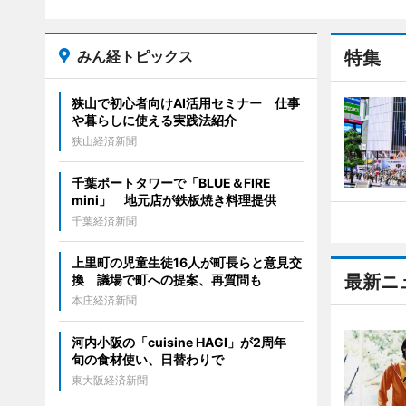
みん経トピックス
特集
狭山で初心者向けAI活用セミナー 仕事
や暮らしに使える実践法紹介
狭山経済新聞
千葉ポートタワーで「BLUE＆FIRE
mini」 地元店が鉄板焼き料理提供
千葉経済新聞
上里町の児童生徒16人が町長らと意見交
最新ニ
換 議場で町への提案、再質問も
本庄経済新聞
河内小阪の「cuisine HAGI」が2周年
旬の食材使い、日替わりで
東大阪経済新聞