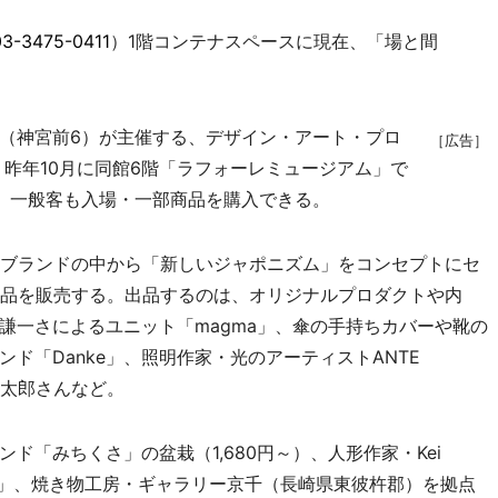
03-3475-0411
）1階コンテナスペースに現在、「場と間
（神宮前6）が主催する、デザイン・アート・プロ
［広告］
、昨年10月に同館6階「ラフォーレミュージアム」で
、一般客も入場・一部商品を購入できる。
ブランドの中から「新しいジャポニズム」をコンセプトにセ
商品を販売する。出品するのは、オリジナルプロダクトや内
謙一さによるユニット「magma」、傘の手持ちカバーや靴の
ド「Danke」、照明作家・光のアーティストANTE
俊太郎さんなど。
「みちくさ」の盆栽（1,680円～）、人形作家・Kei
ャー」、焼き物工房・ギャラリー京千（長崎県東彼杵郡）を拠点