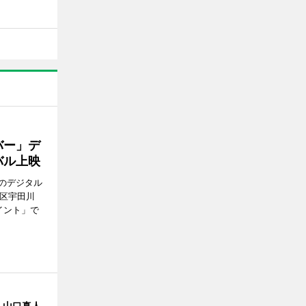
バー」デ
バル上映
のデジタル
谷区宇田川
イント」で
・山口真人