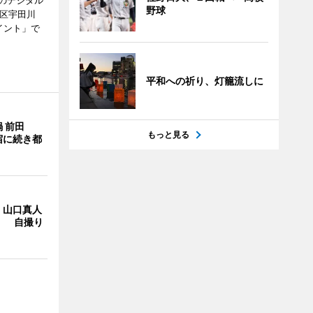
のデジタル
野球
谷区宇田川
イント」で
平和への祈り、灯籠流しに
 前田
もっと見る
宿に続き都
・山口真人
Y」 自撮り