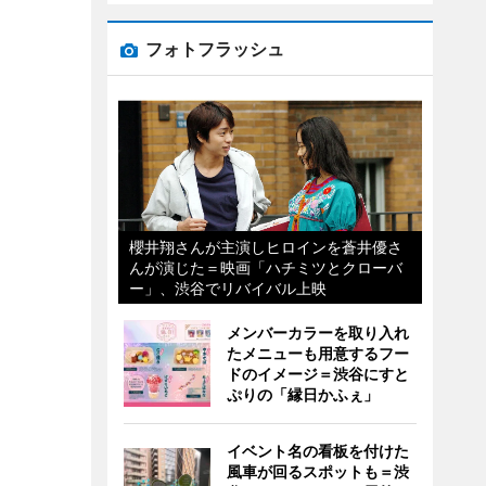
フォトフラッシュ
櫻井翔さんが主演しヒロインを蒼井優さ
んが演じた＝映画「ハチミツとクローバ
ー」、渋谷でリバイバル上映
メンバーカラーを取り入れ
たメニューも用意するフー
ドのイメージ＝渋谷にすと
ぷりの「縁日かふぇ」
イベント名の看板を付けた
風車が回るスポットも＝渋