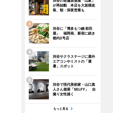
渋谷の老舗居酒屋「山家」
が再始動 本店を大規模改
装、朝・深夜営業も
渋谷に「博多もつ鍋 前田
屋」 福岡発、新宿に続き
都内2号店
渋谷サクラステージに屋外
エアコンやミストの「避
暑」スポット
渋谷で現代美術家・山口真
人さん個展「SELFY」 自
撮り女性描く
もっと見る