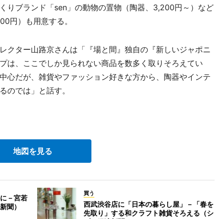
りブランド「sen」の動物の置物（陶器、3,200円～）など
00円）も用意する。
レクター山路京さんは「『場と間』独自の『新しいジャポニ
プは、ここでしか見られない商品を数多く取りそろえてい
中心だが、雑貨やファッション好きな方から、陶器やインテ
るのでは」と話す。
地図を見る
買う
に－宮若
西武渋谷店に「日本の暮らし屋」－「春を
新聞）
先取り」する和クラフト雑貨そろえる（シ