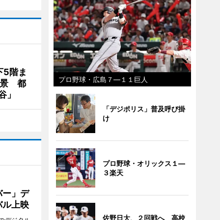
下5階ま
プロ野球・広島７―１１巨人
夜景 都
谷」
「デジポリス」普及呼び掛
け
プロ野球・オリックス１―
３楽天
バー」デ
バル上映
佐野日大、２回戦へ 高校