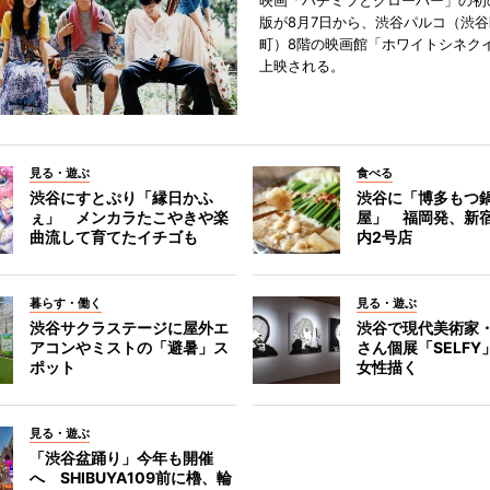
映画「ハチミツとクローバー」の初
版が8月7日から、渋谷パルコ（渋
町）8階の映画館「ホワイトシネク
上映される。
見る・遊ぶ
食べる
渋谷にすとぷり「縁日かふ
渋谷に「博多もつ鍋
ぇ」 メンカラたこやきや楽
屋」 福岡発、新
曲流して育てたイチゴも
内2号店
暮らす・働く
見る・遊ぶ
渋谷サクラステージに屋外エ
渋谷で現代美術家
アコンやミストの「避暑」ス
さん個展「SELF
ポット
女性描く
見る・遊ぶ
「渋谷盆踊り」今年も開催
へ SHIBUYA109前に櫓、輪