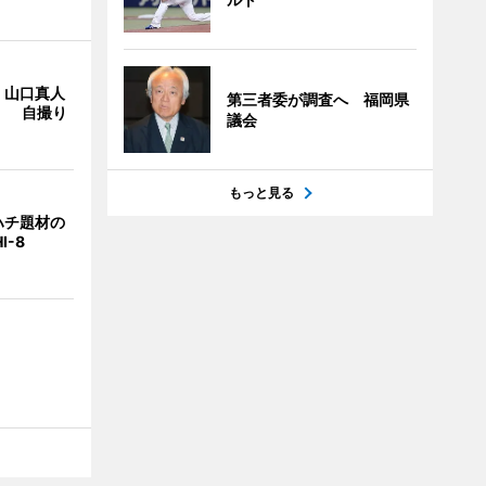
・山口真人
第三者委が調査へ 福岡県
Y」 自撮り
議会
もっと見る
ハチ題材の
I-8