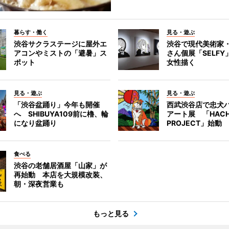
暮らす・働く
見る・遊ぶ
渋谷サクラステージに屋外エ
渋谷で現代美術家
アコンやミストの「避暑」ス
さん個展「SELF
ポット
女性描く
見る・遊ぶ
見る・遊ぶ
「渋谷盆踊り」今年も開催
西武渋谷店で忠犬
へ SHIBUYA109前に櫓、輪
アート展 「HACH
になり盆踊り
PROJECT」始動
食べる
渋谷の老舗居酒屋「山家」が
再始動 本店を大規模改装、
朝・深夜営業も
もっと見る