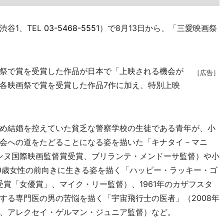
谷1、TEL
03-5468-5551
）で8月13日から、「三愛映画祭
祭で賞を受賞した作品が日本で「上映される機会が
［広告］
各映画祭で賞を受賞した作品7作に加え、特別上映
め結婚を控えていた貧乏な警察学校の生徒である青年が、小
会への道をたどることになる姿を描いた「キナタイ－マニ
カンヌ国際映画監督賞受賞、ブリランテ・メンドーサ監督）や小
0歳女性の前向きに生きる姿を描く「ハッピー・ラッキー・ゴ
受賞「女優賞」、マイク・リー監督）、1961年のカザフスタ
する専門医の男の苦悩を描く「宇宙飛行士の医者」（2008年
、アレクセイ・ゲルマン・ジュニア監督）など。