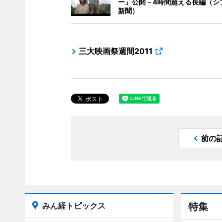
ー」公開－4時間超える長編（シ
新聞）
三大映画祭週間2011
前の
みん経トピックス
特集