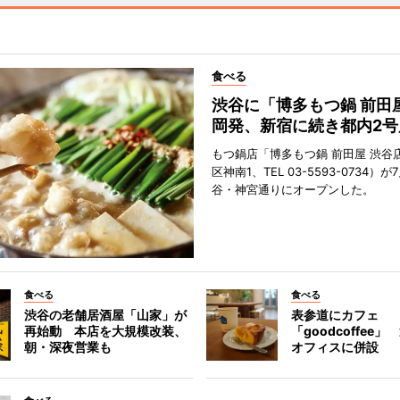
食べる
渋谷に「博多もつ鍋 前田
岡発、新宿に続き都内2号
もつ鍋店「博多もつ鍋 前田屋 渋谷
区神南1、TEL 03-5593-0734）が
谷・神宮通りにオープンした。
食べる
食べる
渋谷の老舗居酒屋「山家」が
表参道にカフェ
再始動 本店を大規模改装、
「goodcoffee
朝・深夜営業も
オフィスに併設