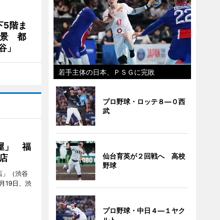
下5階ま
夜景 都
谷」
若手主体の日本、ＰＳＧに完敗
プロ野球・ロッテ８―０西
武
屋」 福
仙台育英が２回戦へ 高校
店
野球
店」（渋谷
7月19日、渋
プロ野球・中日４―１ヤク
ルト