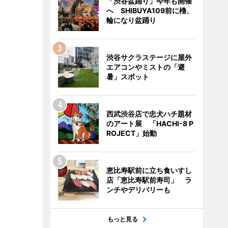
「渋谷盆踊り」今年も開催
へ SHIBUYA109前に櫓、
輪になり盆踊り
渋谷サクラステージに屋外
エアコンやミストの「避
暑」スポット
西武渋谷店で忠犬ハチ題材
のアート展 「HACHI-8 P
ROJECT」始動
恵比寿駅前に立ち食いすし
店「恵比寿駅前寿司」 ラ
ンチやデリバリーも
もっと見る