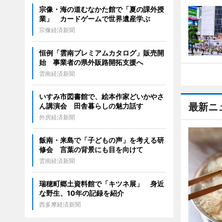
宗像・海の道むなかた館で「夏の課外授
業」 カードゲームで世界遺産学ぶ
宗像経済新聞
恒例「雲南プレミアムカタログ」販売開
始 事業者の県外販路開拓支援へ
雲南経済新聞
いすみ市図書館で、絵本作家どいかやさ
最新ニ
ん講演会 田舎暮らしの魅力話す
外房経済新聞
飯南・来島で「子どもの声」を考える研
修会 言葉の背景にも目を向けて
雲南経済新聞
瑞穂町郷土資料館で「キツネ展」 身近
な野生、10年の記録を紹介
西多摩経済新聞