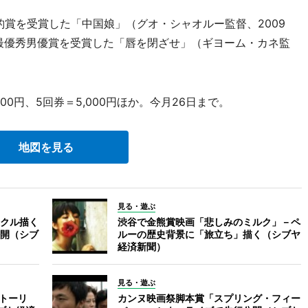
豹賞を受賞した「中国娘」（グオ・シャオルー監督、2009
・最優秀男優賞を受賞した「唇を閉ざせ」（ギヨーム・カネ監
900円、5回券＝5,000円ほか。今月26日まで。
地図を見る
見る・遊ぶ
クル描く
渋谷で金熊賞映画「悲しみのミルク」－ペ
開（シブ
ルーの歴史背景に「旅立ち」描く（シブヤ
経済新聞）
見る・遊ぶ
ストーリ
カンヌ映画祭脚本賞「スプリング・フィー