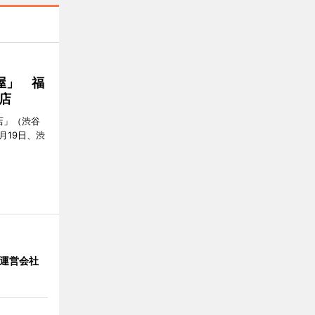
屋」 福
店
店」（渋谷
7月19日、渋
」 運営会社