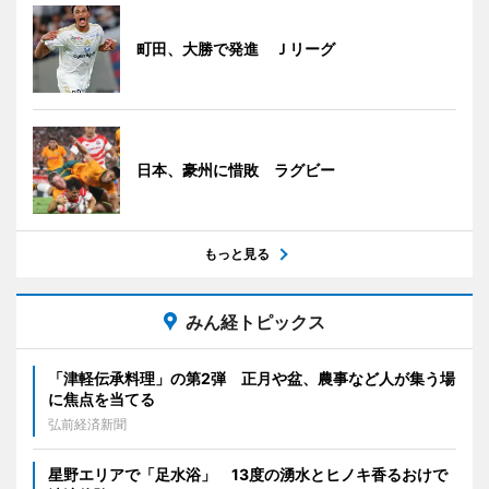
町田、大勝で発進 Ｊリーグ
日本、豪州に惜敗 ラグビー
もっと見る
みん経トピックス
「津軽伝承料理」の第2弾 正月や盆、農事など人が集う場
に焦点を当てる
弘前経済新聞
星野エリアで「足水浴」 13度の湧水とヒノキ香るおけで