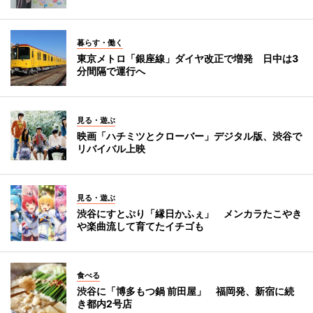
暮らす・働く
東京メトロ「銀座線」ダイヤ改正で増発 日中は3
分間隔で運行へ
見る・遊ぶ
映画「ハチミツとクローバー」デジタル版、渋谷で
リバイバル上映
見る・遊ぶ
渋谷にすとぷり「縁日かふぇ」 メンカラたこやき
や楽曲流して育てたイチゴも
食べる
渋谷に「博多もつ鍋 前田屋」 福岡発、新宿に続
き都内2号店