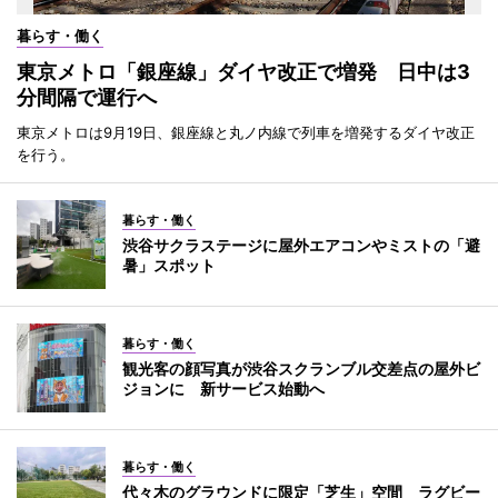
暮らす・働く
東京メトロ「銀座線」ダイヤ改正で増発 日中は3
分間隔で運行へ
東京メトロは9月19日、銀座線と丸ノ内線で列車を増発するダイヤ改正
を行う。
暮らす・働く
渋谷サクラステージに屋外エアコンやミストの「避
暑」スポット
暮らす・働く
観光客の顔写真が渋谷スクランブル交差点の屋外ビ
ジョンに 新サービス始動へ
暮らす・働く
代々木のグラウンドに限定「芝生」空間 ラグビー