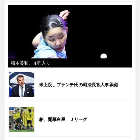
張本美和、４強入り
米上院、ブランチ氏の司法長官人事承認
柏、開幕白星 Ｊリーグ