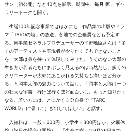
サン（初公開）など40点を展示。期間中、毎月1回、ギャ
ラリートークも開く。
生誕100年記念事業ではほかにも、作品集の出版やドラ
マ「TAROの塔」の放送、各地での企画展なども予定す
る。同事業ゼネラルプロデューサーの平野暁臣さんは「多
くのアーティストや表現者がやりたくてもできないこと
を、太郎は身を持って体現してみせた。うそのない太郎の
生き方が若者たちにまぶしく見えるのは当然だし、多くの
クリエーターが太郎にあこがれる気持ちも痛いほど分か
る」と岡本太郎の魅力について話し、「岡本と太郎は一つ
の壮大な宇宙。行けば行くほど面白いし、もっと知りたく
なる。若い方には、とにかく自分自身で『TARO
WORLD』に漕（こ）ぎ出してほしい」と話す。
入館料は、一般＝600円、小学生＝300円ほか。火曜休
館（祝日の場合は開館）。「生命の樹」は6月26日まで。