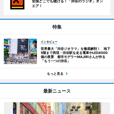
全国どこでも聴ける！「渋谷のラジオ」オン
エア！
特集
インタビュー
世界最大「渋谷ジオラマ」を徹底解剖！ 地下
5階まで再現・渋谷駅を走る電車やLED4000
個の夜景 都市モデラーMAJIRIさんが作る
「もう一つの渋谷」
もっと見る
最新ニュース