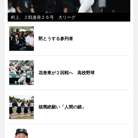
村上、２戦連発２６号 大リーグ
黙とうする参列者
花巻東が２回戦へ 高校野球
核廃絶願い「人間の鎖」