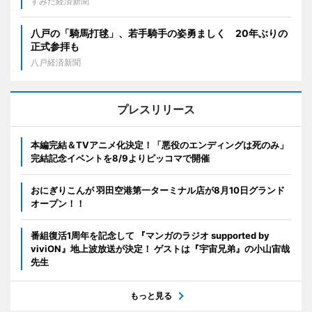
すみだ経済新聞
八戸の「騎馬打毬」、若手騎手の姿勇ましく 20年ぶりの
正式参拝も
八戸経済新聞
プレスリリース
本編完結＆TVアニメ化決定！「悪役のエンディングは死のみ」
完結記念イベントを8/9よりピッコマで開催
おにぎりこんが 羽田空港第一ターミナル店が8月10日グランド
オープン！！
番組復活1周年を記念して 『マンガのラジオ supported by
viviON』地上波放送が決定！ ゲストは『宇宙兄弟』の小山宙哉
先生
もっと見る