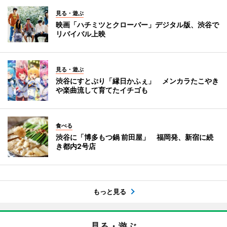
見る・遊ぶ
映画「ハチミツとクローバー」デジタル版、渋谷で
リバイバル上映
見る・遊ぶ
渋谷にすとぷり「縁日かふぇ」 メンカラたこやき
や楽曲流して育てたイチゴも
食べる
渋谷に「博多もつ鍋 前田屋」 福岡発、新宿に続
き都内2号店
もっと見る
見る・遊ぶ