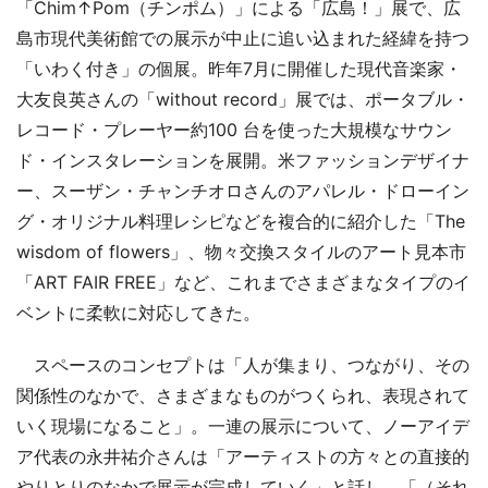
「Chim↑Pom（チンポム）」による「広島！」展で、広
島市現代美術館での展示が中止に追い込まれた経緯を持つ
「いわく付き」の個展。昨年7月に開催した現代音楽家・
大友良英さんの「without record」展では、ポータブル・
レコード・プレーヤー約100 台を使った大規模なサウン
ド・インスタレーションを展開。米ファッションデザイナ
ー、スーザン・チャンチオロさんのアパレル・ドローイン
グ・オリジナル料理レシピなどを複合的に紹介した「The
wisdom of flowers」、物々交換スタイルのアート見本市
「ART FAIR FREE」など、これまでさまざまなタイプのイ
ベントに柔軟に対応してきた。
スペースのコンセプトは「人が集まり、つながり、その
関係性のなかで、さまざまなものがつくられ、表現されて
いく現場になること」。一連の展示について、ノーアイデ
ア代表の永井祐介さんは「アーティストの方々との直接的
やりとりのなかで展示が完成していく」と話し、「（それ