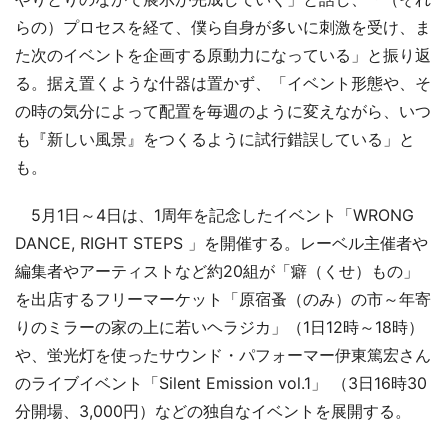
らの）プロセスを経て、僕ら自身が多いに刺激を受け、ま
た次のイベントを企画する原動力になっている」と振り返
る。据え置くような什器は置かず、「イベント形態や、そ
の時の気分によって配置を毎週のように変えながら、いつ
も『新しい風景』をつくるように試行錯誤している」と
も。
5月1日～4日は、1周年を記念したイベント「WRONG
DANCE, RIGHT STEPS 」を開催する。レーベル主催者や
編集者やアーティストなど約20組が「癖（くせ）もの」
を出店するフリーマーケット「原宿蚤（のみ）の市～年寄
りのミラーの家の上に若いヘラジカ」（1日12時～18時）
や、蛍光灯を使ったサウンド・パフォーマー伊東篤宏さん
のライブイベント「Silent Emission vol.1」 （3日16時30
分開場、3,000円）などの独自なイベントを展開する。