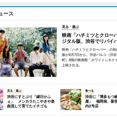
ュース
見る・遊ぶ
映画「ハチミツとクロー
ジタル版、渋谷でリバイ
映画「ハチミツとクローバー」の初
版が8月7日から、渋谷パルコ（渋
町）8階の映画館「ホワイトシネク
上映される。
見る・遊ぶ
食べる
渋谷にすとぷり「縁日かふ
渋谷に「博多もつ鍋
ぇ」 メンカラたこやきや楽
屋」 福岡発、新
曲流して育てたイチゴも
内2号店