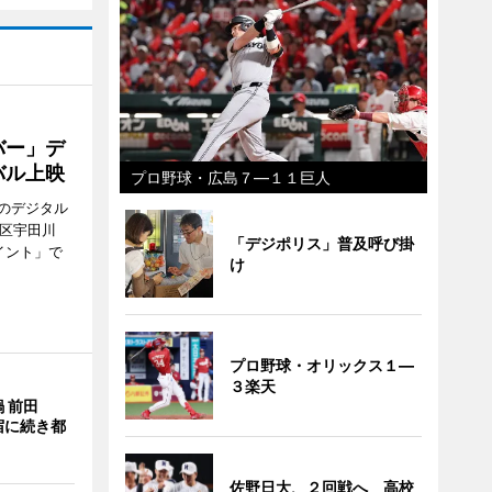
バー」デ
バル上映
プロ野球・広島７―１１巨人
のデジタル
谷区宇田川
「デジポリス」普及呼び掛
イント」で
け
プロ野球・オリックス１―
３楽天
 前田
宿に続き都
佐野日大、２回戦へ 高校