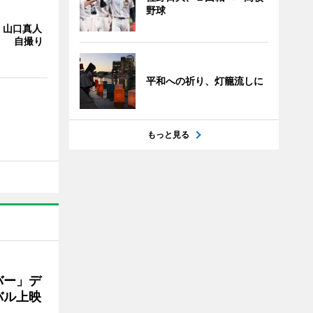
野球
・山口真人
Y」 自撮り
平和への祈り、灯籠流しに
もっと見る
バー」デ
バル上映