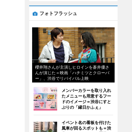
フォトフラッシュ
櫻井翔さんが主演しヒロインを蒼井優さ
んが演じた＝映画「ハチミツとクローバ
ー」、渋谷でリバイバル上映
メンバーカラーを取り入れ
たメニューも用意するフー
ドのイメージ＝渋谷にすと
ぷりの「縁日かふぇ」
イベント名の看板を付けた
風車が回るスポットも＝渋