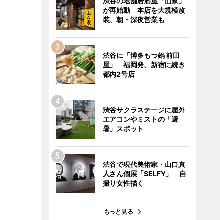
渋谷の老舗居酒屋「山家」
が再始動 本店を大規模改
装、朝・深夜営業も
渋谷に「博多もつ鍋 前田
屋」 福岡発、新宿に続き
都内2号店
渋谷サクラステージに屋外
エアコンやミストの「避
暑」スポット
渋谷で現代美術家・山口真
人さん個展「SELFY」 自
撮り女性描く
もっと見る