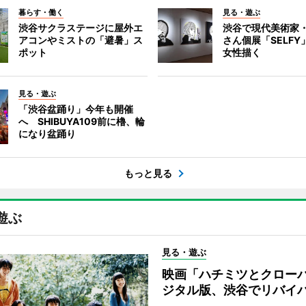
暮らす・働く
見る・遊ぶ
渋谷サクラステージに屋外エ
渋谷で現代美術家
アコンやミストの「避暑」ス
さん個展「SELF
ポット
女性描く
見る・遊ぶ
「渋谷盆踊り」今年も開催
へ SHIBUYA109前に櫓、輪
になり盆踊り
もっと見る
遊ぶ
見る・遊ぶ
映画「ハチミツとクロー
ジタル版、渋谷でリバイ