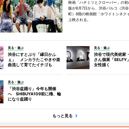
映画「ハチミツとクローバー」の初
版が8月7日から、渋谷パルコ（渋
町）8階の映画館「ホワイトシネク
上映される。
見る・遊ぶ
見る・遊ぶ
渋谷にすとぷり「縁日かふ
渋谷で現代美術家
ぇ」 メンカラたこやきや楽
さん個展「SELF
曲流して育てたイチゴも
女性描く
見る・遊ぶ
「渋谷盆踊り」今年も開催
へ SHIBUYA109前に櫓、輪
になり盆踊り
もっと見る