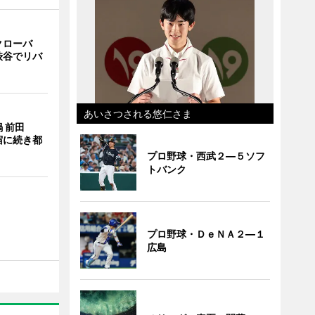
クローバ
渋谷でリバ
あいさつされる悠仁さま
 前田
宿に続き都
プロ野球・西武２―５ソフ
トバンク
プロ野球・ＤｅＮＡ２―１
広島