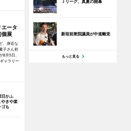
Ｊリーグ、真夏の開幕
リエータ
初個展
新垣前衆院議員が中道離党
ど、身近な
夏子さん初
が8月5日、
もっと見る
のギャラリー
縁日かふ
こやきや楽
チゴも