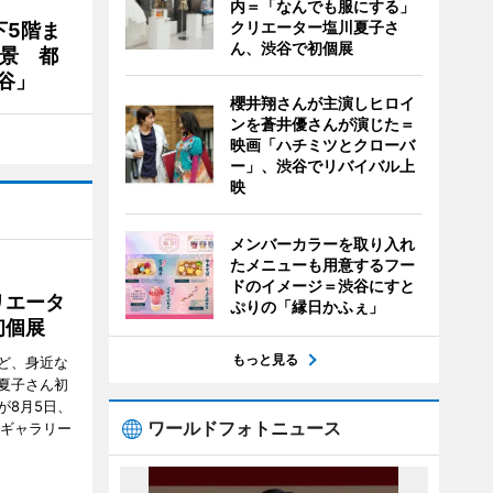
内＝「なんでも服にする」
クリエーター塩川夏子さ
下5階ま
ん、渋谷で初個展
夜景 都
谷」
櫻井翔さんが主演しヒロイ
ンを蒼井優さんが演じた＝
映画「ハチミツとクローバ
ー」、渋谷でリバイバル上
映
メンバーカラーを取り入れ
たメニューも用意するフー
ドのイメージ＝渋谷にすと
リエータ
ぷりの「縁日かふぇ」
初個展
もっと見る
ど、身近な
夏子さん初
が8月5日、
ワールドフォトニュース
のギャラリー