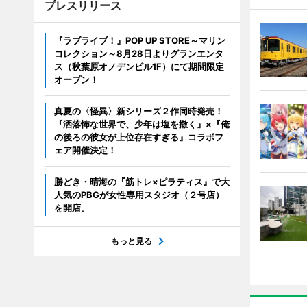
プレスリリース
『ラブライブ！』POP UP STORE～マリン
コレクション～8月28日よりグランエンタ
ス（秋葉原オノデンビル1F）にて期間限定
オープン！
真夏の〈怪異〉新シリーズ２作同時発売！
『洒落怖な世界で、少年は塩を撒く』×『俺
の後ろの彼女が上位存在すぎる』コラボフ
ェア開催決定！
勝どき・晴海の『筋トレ×ピラティス』で大
人気のPBGが女性専用スタジオ（２号店）
を開店。
もっと見る