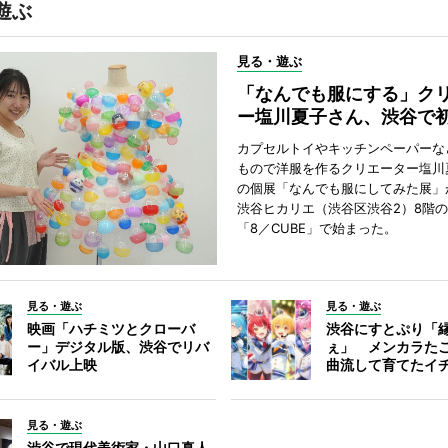
遊ぶ
見る・遊ぶ
「なんでも服にする」ク
ー塩川夏子さん、渋谷で
カプセルトイやキッチンペーパーな
もので洋服を作るクリエーター塩川
の個展「なんでも服にしてみた展」
渋谷ヒカリエ（渋谷区渋谷2）8階
「8／CUBE」で始まった。
見る・遊ぶ
見る・遊ぶ
映画「ハチミツとクローバ
渋谷にすとぷり「
ー」デジタル版、渋谷でリバ
ぇ」 メンカラた
イバル上映
曲流して育てたイ
見る・遊ぶ
渋谷で現代美術家・山口真人