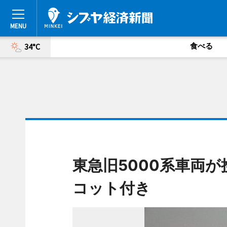
食べる
34°C
東急旧5000系車両
コット付き