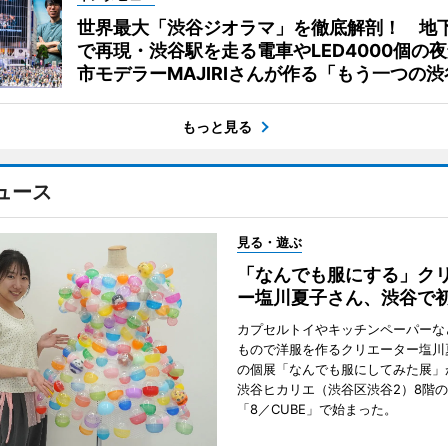
世界最大「渋谷ジオラマ」を徹底解剖！ 地
で再現・渋谷駅を走る電車やLED4000個の
市モデラーMAJIRIさんが作る「もう一つの渋
もっと見る
ュース
見る・遊ぶ
「なんでも服にする」ク
ー塩川夏子さん、渋谷で
カプセルトイやキッチンペーパーな
もので洋服を作るクリエーター塩川
の個展「なんでも服にしてみた展」
渋谷ヒカリエ（渋谷区渋谷2）8階
「8／CUBE」で始まった。