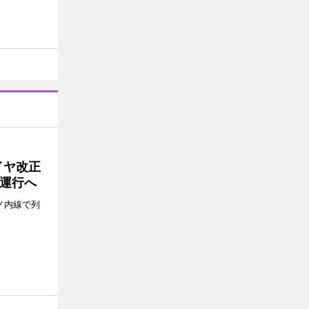
イヤ改正
運行へ
ノ内線で列