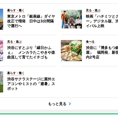
暮らす・働く
見る・遊ぶ
東京メトロ「銀座線」ダイヤ
映画「ハチミツと
改正で増発 日中は3分間隔
ー」デジタル版、
で運行へ
イバル上映
見る・遊ぶ
食べる
渋谷にすとぷり「縁日かふ
渋谷に「博多もつ鍋
ぇ」 メンカラたこやきや楽
屋」 福岡発、新
曲流して育てたイチゴも
内2号店
暮らす・働く
渋谷サクラステージに屋外エ
アコンやミストの「避暑」ス
ポット
もっと見る