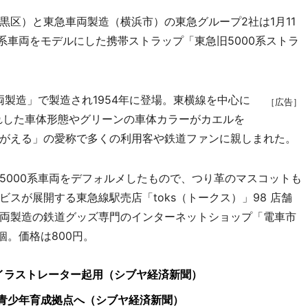
区）と東急車両製造（横浜市）の東急グループ2社は1月11
0系車両をモデルにした携帯ストラップ「東急旧5000系ストラ
製造」で製造され1954年に登場。東横線を中心に
［広告］
くれした車体形態やグリーンの車体カラーがカエルを
がえる」の愛称で多くの利用客や鉄道ファンに親しまれた。
000系車両をデフォルメしたもので、つり革のマスコットも
スが展開する東急線駅売店「toks（トークス）」98 店舗
両製造の鉄道グッズ専門のインターネットショップ「電車市
個。価格は800円。
イラストレーター起用（シブヤ経済新聞）
、青少年育成拠点へ（シブヤ経済新聞）