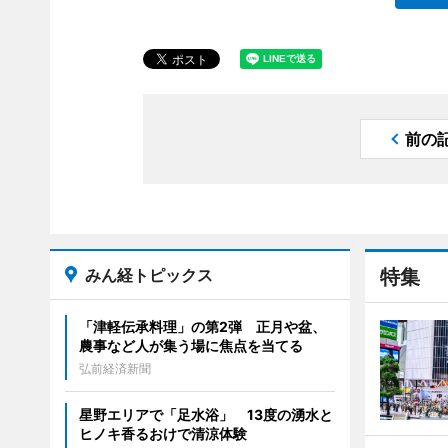
前の
みん経トピックス
特集
「津軽伝承料理」の第2弾 正月や盆、
農事など人が集う場に焦点を当てる
弘前経済新聞
星野エリアで「足水浴」 13度の湧水と
ヒノキ香るおけで清涼体験