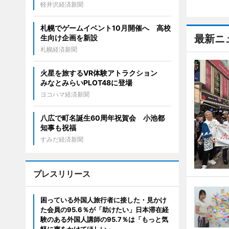
軽井沢経済新聞
札幌でゲームイベント10月開催へ 高校
最新ニ
生向け企画を新設
札幌経済新聞
火星を旅するVR体験アトラクション
みなとみらいPLOT48に登場
ヨコハマ経済新聞
八広で町名誕生60周年祝賀会 小池都
知事も祝福
すみだ経済新聞
プレスリリース
困っている外国人旅行者に接した・見かけ
た会員の95.6％が「助けたい」日本滞在経
験のある外国人講師の95.7％は「もっと気
軽に声をかけてほしい」