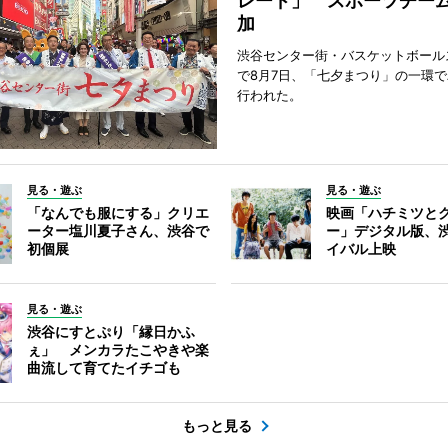
レード」 スポーツチー
加
渋谷センター街・バスケットボール
で8月7日、「七夕まつり」の一環
行われた。
見る・遊ぶ
見る・遊ぶ
「なんでも服にする」クリエ
映画「ハチミツと
ーター塩川夏子さん、渋谷で
ー」デジタル版、
初個展
イバル上映
見る・遊ぶ
渋谷にすとぷり「縁日かふ
ぇ」 メンカラたこやきや楽
曲流して育てたイチゴも
もっと見る