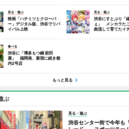
見る・遊ぶ
見る・遊ぶ
映画「ハチミツとクローバ
渋谷にすとぷり「
ー」デジタル版、渋谷でリバ
ぇ」 メンカラた
イバル上映
曲流して育てたイ
食べる
渋谷に「博多もつ鍋 前田
屋」 福岡発、新宿に続き都
内2号店
もっと見る
遊ぶ
見る・遊ぶ
渋谷センター街で今年も