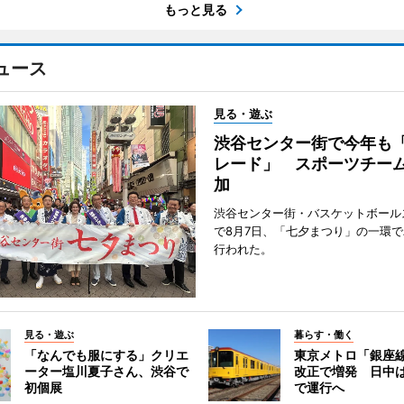
もっと見る
ュース
見る・遊ぶ
渋谷センター街で今年も
レード」 スポーツチー
加
渋谷センター街・バスケットボール
で8月7日、「七夕まつり」の一環
行われた。
見る・遊ぶ
暮らす・働く
「なんでも服にする」クリエ
東京メトロ「銀座
ーター塩川夏子さん、渋谷で
改正で増発 日中
初個展
で運行へ