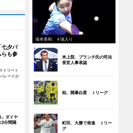
張本美和、４強入り
「七夕パ
ムらも参
米上院、ブランチ氏の司法
長官人事承認
ストリート
でパレードが
柏、開幕白星 Ｊリーグ
線」ダイヤ
は3分間隔
町田、大勝で発進 Ｊリー
グ