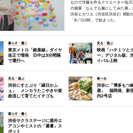
もので洋服を作るクリエーター塩川
の個展「なんでも服にしてみた展」
渋谷ヒカリエ（渋谷区渋谷2）8階
「8／CUBE」で始まった。
暮らす・働く
見る・遊ぶ
東京メトロ「銀座線」ダイヤ
映画「ハチミツと
改正で増発 日中は3分間隔
ー」デジタル版、
で運行へ
イバル上映
見る・遊ぶ
食べる
渋谷にすとぷり「縁日かふ
渋谷に「博多もつ鍋
ぇ」 メンカラたこやきや楽
屋」 福岡発、新
曲流して育てたイチゴも
内2号店
暮らす・働く
渋谷サクラステージに屋外エ
アコンやミストの「避暑」ス
ポット