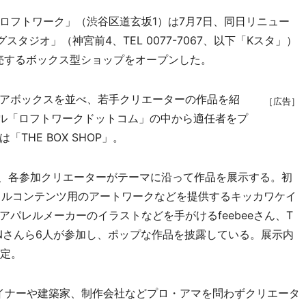
フトワーク」（渋谷区道玄坂1）は7月7日、同日リニュー
スタジオ」（神宮前4、TEL 0077-7067、以下「Kスタ」）
売するボックス型ショップをオープンした。
アボックスを並べ、若手クリエーターの作品を紹
［広告］
タル「ロフトワークドットコム」の中から適任者をプ
HE BOX SHOP」。
、各参加クリエーターがテーマに沿って作品を展示する。初
モバイルコンテンツ用のアートワークなどを提供するキッカワケイ
パレルメーカーのイラストなどを手がけるfeebeeさん、T
ENさんら6人が参加し、ポップな作品を披露している。展示内
予定。
イナーや建築家、制作会社などプロ・アマを問わずクリエータ