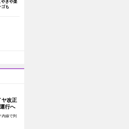
こやきや楽
チゴも
イヤ改正
運行へ
ノ内線で列