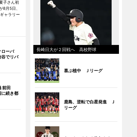
夏子さん初
が8月5日、
のギャラリー
長崎日大が２回戦へ 高校野球
クローバ
渋谷でリバ
喜ぶ植中 Ｊリーグ
 前田
宿に続き都
鹿島、逆転で白星発進 Ｊ
リーグ