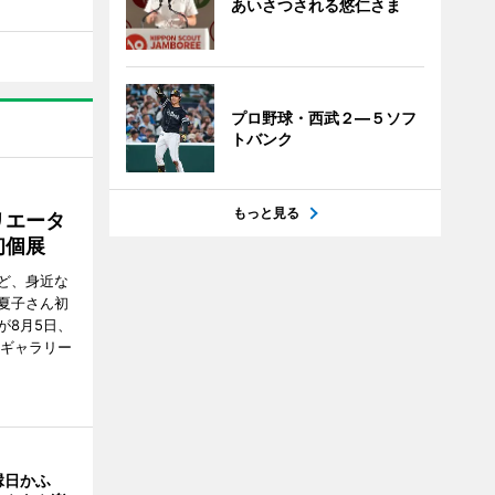
あいさつされる悠仁さま
プロ野球・西武２―５ソフ
トバンク
もっと見る
リエータ
初個展
ど、身近な
夏子さん初
が8月5日、
のギャラリー
縁日かふ