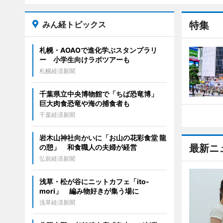
みん経トピックス
特集
札幌・AOAOで進化学ぶスタンプラリ
ー 小学生向けラボツアーも
札幌経済新聞
千葉県立中央博物館で「ちば恐竜博」
巨大肉食恐竜や海の捕食者も
千葉経済新聞
岩木山神社向かいに「お山の花彩食堂 龍
最新ニ
の憩」 和食職人の夫婦が経営
弘前経済新聞
浅草・松が谷にニットカフェ「ito-
mori」 編み物好きが集う場に
浅草経済新聞