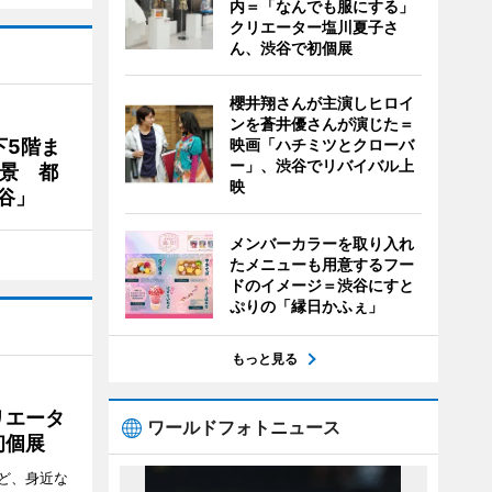
内＝「なんでも服にする」
クリエーター塩川夏子さ
ん、渋谷で初個展
櫻井翔さんが主演しヒロイ
ンを蒼井優さんが演じた＝
下5階ま
映画「ハチミツとクローバ
ー」、渋谷でリバイバル上
夜景 都
映
谷」
メンバーカラーを取り入れ
たメニューも用意するフー
ドのイメージ＝渋谷にすと
ぷりの「縁日かふぇ」
もっと見る
リエータ
ワールドフォトニュース
初個展
ど、身近な