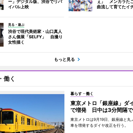
ー」デジタル版、渋谷でリバ
ぇ」 メンカラた
イバル上映
曲流して育てたイ
見る・遊ぶ
渋谷で現代美術家・山口真人
さん個展「SELFY」 自撮り
女性描く
もっと見る
・働く
暮らす・働く
東京メトロ「銀座線」ダ
で増発 日中は3分間隔で
東京メトロは9月19日、銀座線と丸
車を増発するダイヤ改正を行う。