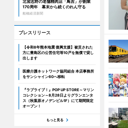
北習志野の老舗精肉店「鳥吉」が創業
170周年 幕末から続くのれん守る
船橋経済新聞
プレスリリース
【令和8年熊本地震 復興支援】被災された
方に豊島区の公営住宅等10戸を無償で貸し
出します
医療介護ネットワーク協同組合 本店事務所
をサンシャイン60へ移転
『ラブライブ！』POP UP STORE～マリン
コレクション～8月28日よりグランエンタ
ス（秋葉原オノデンビル1F）にて期間限定
オープン！
もっと見る