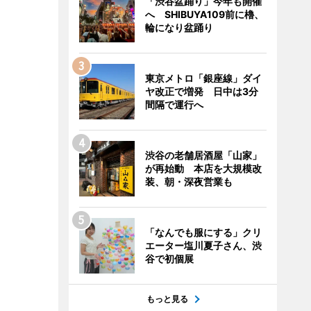
「渋谷盆踊り」今年も開催
へ SHIBUYA109前に櫓、
輪になり盆踊り
東京メトロ「銀座線」ダイ
ヤ改正で増発 日中は3分
間隔で運行へ
渋谷の老舗居酒屋「山家」
が再始動 本店を大規模改
装、朝・深夜営業も
「なんでも服にする」クリ
エーター塩川夏子さん、渋
谷で初個展
もっと見る