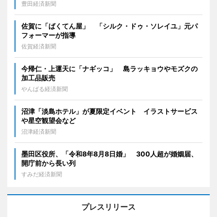
豊田経済新聞
佐賀に「ばくてん屋」 「シルク・ドゥ・ソレイユ」元パ
フォーマーが指導
佐賀経済新聞
今帰仁・上運天に「ナギッコ」 島ラッキョウやモズクの
加工品販売
やんばる経済新聞
沼津「淡島ホテル」が夏限定イベント イラストサービス
や星空観望会など
沼津経済新聞
墨田区役所、「令和8年8月8日婚」 300人超が婚姻届、
開庁前から長い列
すみだ経済新聞
プレスリリース