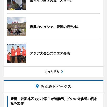
佐々木６回２失点 大リーグ
復興のシュシャ、愛国の観光地に
アジア大会公式ウエア発表
もっと見る
みん経トピックス
豊田・若園地区で小中学生が逢妻男川沿いの遊歩道の樹名
板を製作