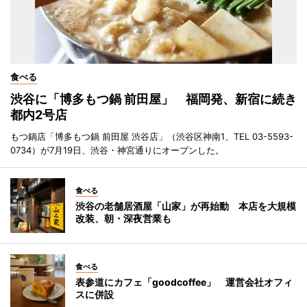
食べる
渋谷に「博多もつ鍋 前田屋」 福岡発、新宿に続き
都内2号店
もつ鍋店「博多もつ鍋 前田屋 渋谷店」（渋谷区神南1、TEL 03-5593-
0734）が7月19日、渋谷・神宮通りにオープンした。
食べる
渋谷の老舗居酒屋「山家」が再始動 本店を大規模
改装、朝・深夜営業も
食べる
表参道にカフェ「goodcoffee」 運営会社オフィ
スに併設