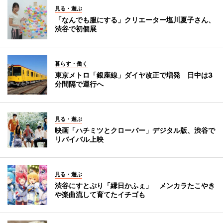
見る・遊ぶ
「なんでも服にする」クリエーター塩川夏子さん、
渋谷で初個展
暮らす・働く
東京メトロ「銀座線」ダイヤ改正で増発 日中は3
分間隔で運行へ
見る・遊ぶ
映画「ハチミツとクローバー」デジタル版、渋谷で
リバイバル上映
見る・遊ぶ
渋谷にすとぷり「縁日かふぇ」 メンカラたこやき
や楽曲流して育てたイチゴも