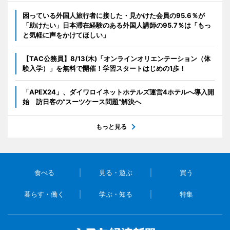
困っている外国人旅行者に接した・見かけた会員の95.6％が
「助けたい」日本滞在経験のある外国人講師の95.7％は「もっ
と気軽に声をかけてほしい」
【TAC公務員】8/13(木)「オンラインオリエンテーション（体
験入学）」を無料で開催！学習スタートはじめの1歩！
「APEX24」、ダイワロイネットホテルズ運営4ホテルへ導入開
始 訪日客の“スーツケース問題”解決へ
もっと見る
食べる
見る・遊ぶ
買う
暮らす・働く
学ぶ・知る
特集