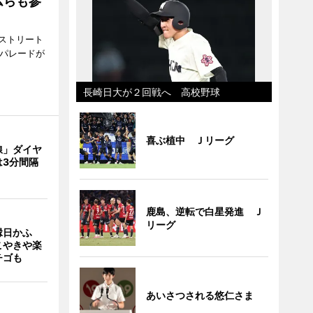
ムらも参
ストリート
でパレードが
長崎日大が２回戦へ 高校野球
喜ぶ植中 Ｊリーグ
線」ダイヤ
は3分間隔
鹿島、逆転で白星発進 Ｊ
リーグ
縁日かふ
こやきや楽
チゴも
あいさつされる悠仁さま