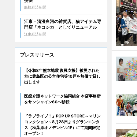
提供
船橋経済新聞
江東・清澄白河の雑貨店、猫アイテム専
門店「ネコシカ」としてリニューアル
江東経済新聞
プレスリリース
【令和8年熊本地震 復興支援】被災された
方に豊島区の公営住宅等10戸を無償で貸し
出します
医療介護ネットワーク協同組合 本店事務所
をサンシャイン60へ移転
『ラブライブ！』POP UP STORE～マリン
コレクション～8月28日よりグランエンタ
ス（秋葉原オノデンビル1F）にて期間限定
オープン！