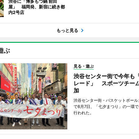
渋谷に「博多もつ鍋 前田
屋」 福岡発、新宿に続き都
内2号店
もっと見る
遊ぶ
見る・遊ぶ
渋谷センター街で今年も
レード」 スポーツチー
加
渋谷センター街・バスケットボール
で8月7日、「七夕まつり」の一環
行われた。