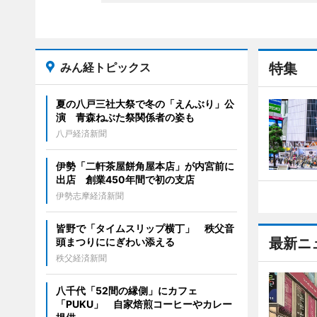
みん経トピックス
特集
夏の八戸三社大祭で冬の「えんぶり」公
演 青森ねぶた祭関係者の姿も
八戸経済新聞
伊勢「二軒茶屋餅角屋本店」が内宮前に
出店 創業450年間で初の支店
伊勢志摩経済新聞
皆野で「タイムスリップ横丁」 秩父音
最新ニ
頭まつりににぎわい添える
秩父経済新聞
八千代「52間の縁側」にカフェ
「PUKU」 自家焙煎コーヒーやカレー