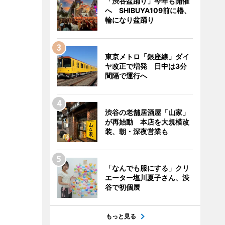
「渋谷盆踊り」今年も開催
へ SHIBUYA109前に櫓、
輪になり盆踊り
東京メトロ「銀座線」ダイ
ヤ改正で増発 日中は3分
間隔で運行へ
渋谷の老舗居酒屋「山家」
が再始動 本店を大規模改
装、朝・深夜営業も
「なんでも服にする」クリ
エーター塩川夏子さん、渋
谷で初個展
もっと見る