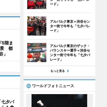
ード」
アルバルク東京＝渋谷セン
ター街で今年も「七夕パレ
ード」
下5階ま
アルバルク東京のザック・
夜景 都
バランスキー選手＝渋谷セ
谷」
ンター街で今年も「七夕パ
レード」
もっと見る
ワールドフォトニュース
「七夕パ