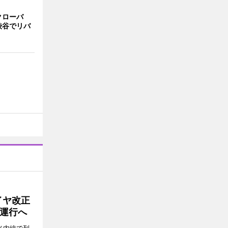
クローバ
渋谷でリバ
イヤ改正
運行へ
ノ内線で列