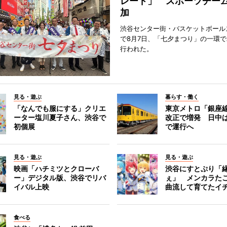
レード」 スポーツチー
加
渋谷センター街・バスケットボール
で8月7日、「七夕まつり」の一環
行われた。
見る・遊ぶ
暮らす・働く
「なんでも服にする」クリエ
東京メトロ「銀座
ーター塩川夏子さん、渋谷で
改正で増発 日中
初個展
で運行へ
見る・遊ぶ
見る・遊ぶ
映画「ハチミツとクローバ
渋谷にすとぷり「
ー」デジタル版、渋谷でリバ
ぇ」 メンカラた
イバル上映
曲流して育てたイ
食べる