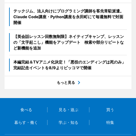
テックジム、法人向けにプログラミング講師を客先常駐派遣。
Claude Code講座・Python講座を永田町にて毎週無料で対面
開催
【英会話レッスン回数無制限】ネイティブキャンプ、レッスン
の「文字起こし」機能をアップデート 検索や部分リピートな
ど新機能を追加
本編完結＆TVアニメ化決定！「悪役のエンディングは死のみ」
完結記念イベントを8/9よりピッコマで開催
もっと見る
食べる
見る・遊ぶ
買う
暮らす・働く
学ぶ・知る
特集