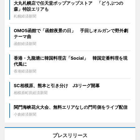
大丸札幌店で任天堂ポップアップストア 「どうぶつの
森」特設エリアも
札幌経済新聞
OMO5函館で「函館夜景の日」 手回しオルガンで野外劇
テーマ曲
函館経済新聞
香港・九龍塘に韓国料理店「Social」 韓国定番料理を現
代風に
香港経済新聞
SC相模原、熊本と引き分け J3リーグ開幕
相模原町田経済新聞
関門海峡花火大会、無料エリアなしの門司側をライブ配信
小倉経済新聞
プレスリリース