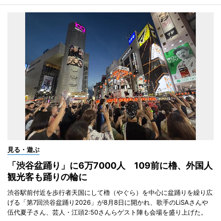
見る・遊ぶ
「渋谷盆踊り」に6万7000人 109前に櫓、外国人
観光客も踊りの輪に
渋谷駅前付近を歩行者天国にして櫓（やぐら）を中心に盆踊りを繰り広
げる「第7回渋谷盆踊り2026」が8月8日に開かれ、歌手のLiSAさんや
伍代夏子さん、芸人・江頭2:50さんらゲスト陣も会場を盛り上げた。