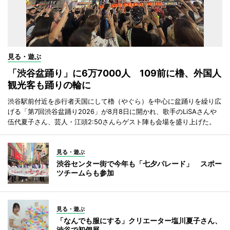
見る・遊ぶ
「渋谷盆踊り」に6万7000人 109前に櫓、外国人
観光客も踊りの輪に
渋谷駅前付近を歩行者天国にして櫓（やぐら）を中心に盆踊りを繰り広
げる「第7回渋谷盆踊り2026」が8月8日に開かれ、歌手のLiSAさんや
伍代夏子さん、芸人・江頭2:50さんらゲスト陣も会場を盛り上げた。
見る・遊ぶ
渋谷センター街で今年も「七夕パレード」 スポー
ツチームらも参加
見る・遊ぶ
「なんでも服にする」クリエーター塩川夏子さん、
渋谷で初個展