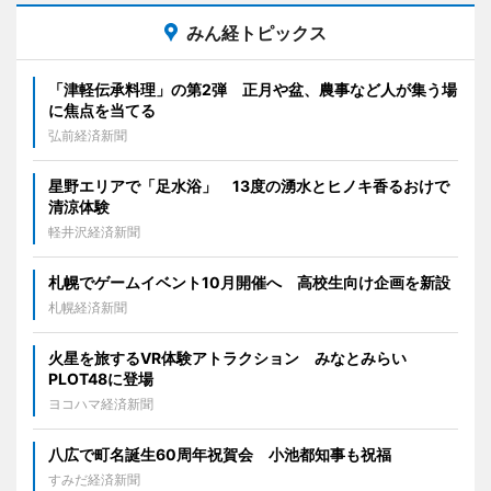
みん経トピックス
「津軽伝承料理」の第2弾 正月や盆、農事など人が集う場
に焦点を当てる
弘前経済新聞
星野エリアで「足水浴」 13度の湧水とヒノキ香るおけで
清涼体験
軽井沢経済新聞
札幌でゲームイベント10月開催へ 高校生向け企画を新設
札幌経済新聞
火星を旅するVR体験アトラクション みなとみらい
PLOT48に登場
ヨコハマ経済新聞
八広で町名誕生60周年祝賀会 小池都知事も祝福
すみだ経済新聞