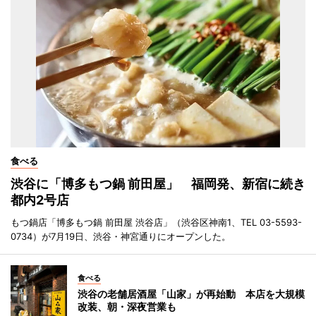
食べる
渋谷に「博多もつ鍋 前田屋」 福岡発、新宿に続き
都内2号店
もつ鍋店「博多もつ鍋 前田屋 渋谷店」（渋谷区神南1、TEL 03-5593-
0734）が7月19日、渋谷・神宮通りにオープンした。
食べる
渋谷の老舗居酒屋「山家」が再始動 本店を大規模
改装、朝・深夜営業も