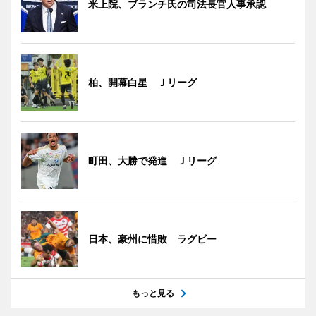
米上院、ブランチ氏の司法長官人事承認
柏、開幕白星 Ｊリーグ
町田、大勝で発進 Ｊリーグ
日本、豪州に惜敗 ラグビー
もっと見る