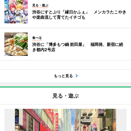
見る・遊ぶ
渋谷にすとぷり「縁日かふぇ」 メンカラたこやき
や楽曲流して育てたイチゴも
食べる
渋谷に「博多もつ鍋 前田屋」 福岡発、新宿に続
き都内2号店
もっと見る
見る・遊ぶ