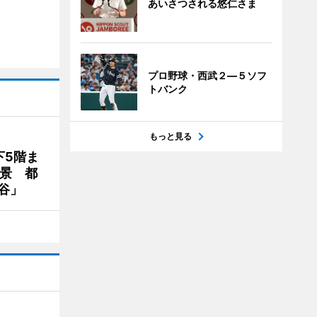
あいさつされる悠仁さま
プロ野球・西武２―５ソフ
トバンク
もっと見る
下5階ま
夜景 都
谷」