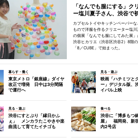
「なんでも服にする」ク
ー塩川夏子さん、渋谷で
カプセルトイやキッチンペーパーな
もので洋服を作るクリエーター塩川
の個展「なんでも服にしてみた展」
渋谷ヒカリエ（渋谷区渋谷2）8階
「8／CUBE」で始まった。
暮らす・働く
見る・遊ぶ
東京メトロ「銀座線」ダイヤ
映画「ハチミツと
改正で増発 日中は3分間隔
ー」デジタル版、
で運行へ
イバル上映
見る・遊ぶ
食べる
渋谷にすとぷり「縁日かふ
渋谷に「博多もつ鍋
ぇ」 メンカラたこやきや楽
屋」 福岡発、新
曲流して育てたイチゴも
内2号店