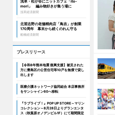
浅草・松が谷にニットカフェ「ito-
mori」 編み物好きが集う場に
浅草経済新聞
北習志野の老舗精肉店「鳥吉」が創業
170周年 幕末から続くのれん守る
船橋経済新聞
プレスリリース
【令和8年熊本地震 復興支援】被災された
方に豊島区の公営住宅等10戸を無償で貸し
出します
医療介護ネットワーク協同組合 本店事務所
をサンシャイン60へ移転
『ラブライブ！』POP UP STORE～マリン
コレクション～8月28日よりグランエンタ
ス（秋葉原オノデンビル1F）にて期間限定