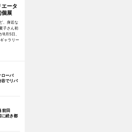
リエータ
初個展
ど、身近な
夏子さん初
が8月5日、
のギャラリー
クローバ
渋谷でリバ
 前田
宿に続き都