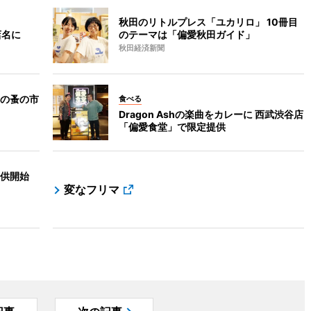
秋田のリトルプレス「ユカリロ」 10冊目
店名に
のテーマは「偏愛秋田ガイド」
秋田経済新聞
の蚤の市
食べる
Dragon Ashの楽曲をカレーに 西武渋谷店
「偏愛食堂」で限定提供
供開始
変なフリマ