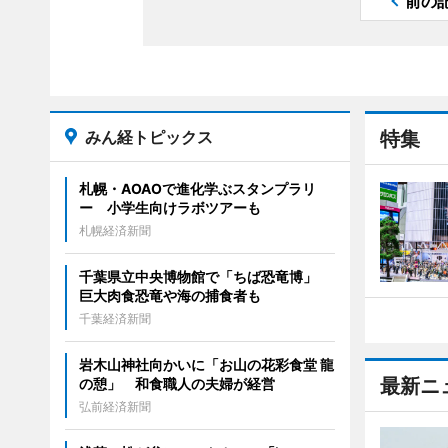
前の
みん経トピックス
特集
札幌・AOAOで進化学ぶスタンプラリ
ー 小学生向けラボツアーも
札幌経済新聞
千葉県立中央博物館で「ちば恐竜博」
巨大肉食恐竜や海の捕食者も
千葉経済新聞
岩木山神社向かいに「お山の花彩食堂 龍
最新ニ
の憩」 和食職人の夫婦が経営
弘前経済新聞