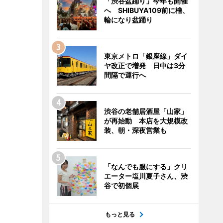
「渋谷盆踊り」今年も開催
へ SHIBUYA109前に櫓、
輪になり盆踊り
東京メトロ「銀座線」ダイ
ヤ改正で増発 日中は3分
間隔で運行へ
渋谷の老舗居酒屋「山家」
が再始動 本店を大規模改
装、朝・深夜営業も
「なんでも服にする」クリ
エーター塩川夏子さん、渋
谷で初個展
もっと見る