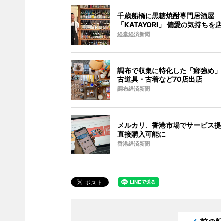
千歳船橋に黒糖焼酎専門居酒屋
「KATAYORI」 偏愛の気持ちを
経堂経済新聞
調布で収集に特化した「癖強め」
古道具・古着など70店出店
調布経済新聞
メルカリ、香港市場でサービス提
直接購入可能に
香港経済新聞