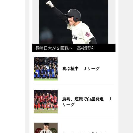
長崎日大が２回戦へ 高校野球
喜ぶ植中 Ｊリーグ
鹿島、逆転で白星発進 Ｊ
リーグ