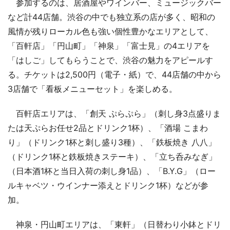
参加するのは、居酒屋やワインバー、ミュージックバー
など計44店舗。渋谷の中でも独立系の店が多く、昭和の
風情が残りローカル色も強い個性豊かなエリアとして、
「百軒店」「円山町」「神泉」「富士見」の4エリアを
「はしご」してもらうことで、渋谷の魅力をアピールす
る。チケットは2,500円（電子・紙）で、44店舗の中から
3店舗で「看板メニューセット」を楽しめる。
百軒店エリアは、「創天 ぷらぷら」（刺し身3点盛りま
たは天ぷらお任せ2品とドリンク1杯）、「酒場 こまわ
り」（ドリンク1杯と刺し盛り3種）、「鉄板焼き 八八」
（ドリンク1杯と鉄板焼きステーキ）、「立ち呑みなぎ」
（日本酒1杯と当日入荷の刺し身1品）、「B.Y.G」（ロー
ルキャベツ・ウインナー添えとドリンク1杯）などが参
加。
神泉・円山町エリアは、「東軒」（日替わり小鉢とドリ