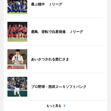
喜ぶ植中 Ｊリーグ
鹿島、逆転で白星発進 Ｊリーグ
あいさつされる悠仁さま
プロ野球・西武２―５ソフトバンク
もっと見る