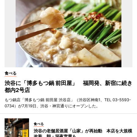
食べる
渋谷に「博多もつ鍋 前田屋」 福岡発、新宿に続き
都内2号店
もつ鍋店「博多もつ鍋 前田屋 渋谷店」（渋谷区神南1、TEL 03-5593-
0734）が7月19日、渋谷・神宮通りにオープンした。
食べる
渋谷の老舗居酒屋「山家」が再始動 本店を大規模
改装、朝・深夜営業も