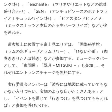
ンク1杯）、「enchante」（マリネやリエットなどの総菜
盛り合わせ）、「SEN」（アンチョビソースのポテトフラ
イとナチュラルワイン1杯）、「ビアスタンドヒラノヤ」
（ミックスナッツと本日のたる生ハーフサイズ）などが名
を連ねる。
道玄坂上に位置する富士見エリアは、「国際秘羊館」
（ラムの水ギョーザとラムサワー）、「ひない小町」（肉
巻ききりたんぽ焼き）などが参加する。ミュージックバー
として、「東間屋」「翠月－MITSUKI －」も参加し、そ
れぞれエントランスチャージを無料にする。
実行委員会メンバーは「渋谷には地図に載っていてもな
かなか入りづらい、宝物のような店がたくさんある」と
し、「イベントを通じて『行きつけ』を見つけてもらえれ
ば」と参加を呼びかける。