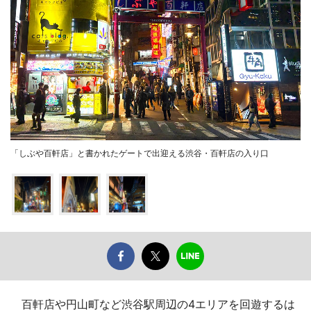
「しぶや百軒店」と書かれたゲートで出迎える渋谷・百軒店の入り口
百軒店や円山町など渋谷駅周辺の4エリアを回遊するは