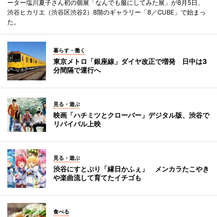
ーター塩川夏子さん初の個展「なんでも服にしてみた展」が8月5日、
渋谷ヒカリエ（渋谷区渋谷2）8階のギャラリー「8／CUBE」で始まっ
た。
暮らす・働く
東京メトロ「銀座線」ダイヤ改正で増発 日中は3
分間隔で運行へ
見る・遊ぶ
映画「ハチミツとクローバー」デジタル版、渋谷で
リバイバル上映
見る・遊ぶ
渋谷にすとぷり「縁日かふぇ」 メンカラたこやき
や楽曲流して育てたイチゴも
食べる