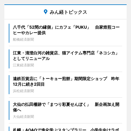
みん経トピックス
八千代「52間の縁側」にカフェ「PUKU」 自家焙煎コー
ヒーやカレー提供
船橋経済新聞
江東・清澄白河の雑貨店、猫アイテム専門店「ネコシカ」
としてリニューアル
江東経済新聞
遠鉄百貨店に「トーキョー煎餅」期間限定ショップ 昨年
12月に続き2回目
浜松経済新聞
大仙の払田柵跡で「まつり彩夏せんぼく」 新企画加え開
催へ
大仙経済新聞
札幌・AOAOで進化学ぶスタンプラリー 小学生向けラボ