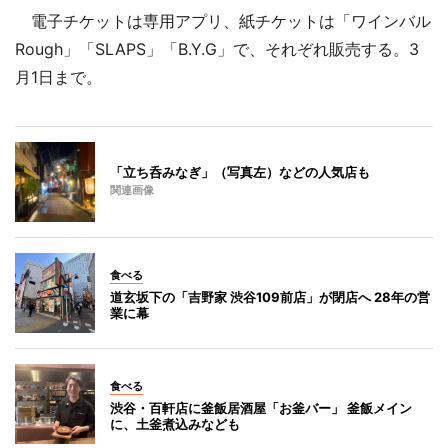
電子チケットは専用アプリ、紙チケットは「ワインバル
Rough」「SLAPS」「B.Y.G」で、それぞれ販売する。3
月1日まで。
「立ち呑みなぎ」（写真左）などの人気店も
関連画像
食べる
道玄坂下の「吉野家 渋谷109前店」が閉店へ 28年の営
業に幕
食べる
渋谷・百軒店に釜飯居酒屋「お釜バー」 釜飯メイン
に、土釜煮込みなども