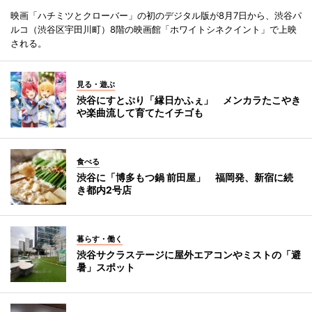
映画「ハチミツとクローバー」の初のデジタル版が8月7日から、渋谷パ
ルコ（渋谷区宇田川町）8階の映画館「ホワイトシネクイント」で上映
される。
見る・遊ぶ
渋谷にすとぷり「縁日かふぇ」 メンカラたこやき
や楽曲流して育てたイチゴも
食べる
渋谷に「博多もつ鍋 前田屋」 福岡発、新宿に続
き都内2号店
暮らす・働く
渋谷サクラステージに屋外エアコンやミストの「避
暑」スポット