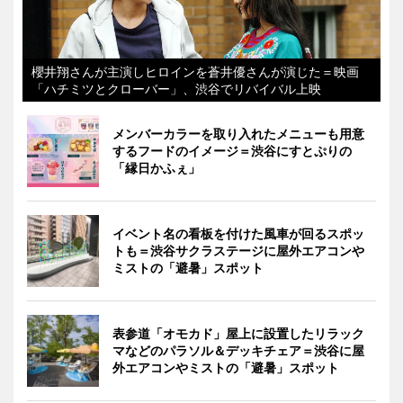
櫻井翔さんが主演しヒロインを蒼井優さんが演じた＝映画
「ハチミツとクローバー」、渋谷でリバイバル上映
メンバーカラーを取り入れたメニューも用意
するフードのイメージ＝渋谷にすとぷりの
「縁日かふぇ」
イベント名の看板を付けた風車が回るスポッ
トも＝渋谷サクラステージに屋外エアコンや
ミストの「避暑」スポット
表参道「オモカド」屋上に設置したリラック
マなどのパラソル＆デッキチェア＝渋谷に屋
外エアコンやミストの「避暑」スポット