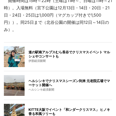
開催時間は15時～22時（土曜は11時～、日曜は11時～21
時）。入場無料（宮下公園は12月13日・14日・20日・21
日・24日・25日は1,000円（マグカップ付きで1,500
円））。同25日まで（北谷公園の開催は同12日～14日の
み）。
道の駅南アルプスむら長谷でクリスマスイベント マル
シェやコンサートも
伊那経済新聞
ヘルシンキでクリスマスシーズン到来 元老院広場でマ
ーケット開催へ
ヘルシンキ経済新聞
KITTE大阪でイベント「和ンダークリスマス」 ヒノキ
香る和風ツリーも