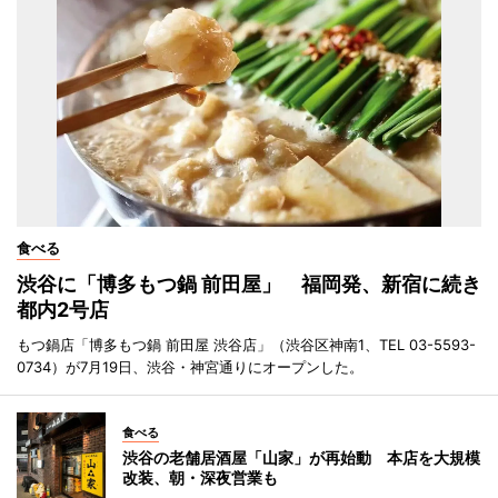
食べる
渋谷に「博多もつ鍋 前田屋」 福岡発、新宿に続き
都内2号店
もつ鍋店「博多もつ鍋 前田屋 渋谷店」（渋谷区神南1、TEL 03-5593-
0734）が7月19日、渋谷・神宮通りにオープンした。
食べる
渋谷の老舗居酒屋「山家」が再始動 本店を大規模
改装、朝・深夜営業も