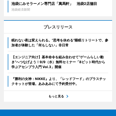
池袋にみそラーメン専門店「萬馬軒」 池袋2店舗目
池袋経済新聞
プレスリリース
眠れない夜は変えられる。“思考を休める”睡眠リトリートで、参
加者が体験した「何もしない」非日常
【エンジニア向け】基本命令を組み合わせて“ゲームらしい動
き”へつなげよう！9/9（水）無料セミナー「8ビット時代から
学ぶアセンブラ入門 Vol.3」開催
『勝利の女神：NIKKE』より、「レッドフード」のプラスチッ
クキットが登場。あみあみにて予約受付中。
もっと見る