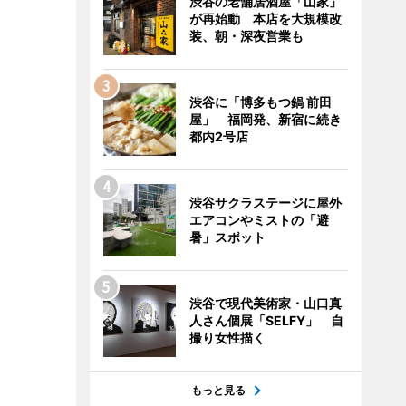
渋谷の老舗居酒屋「山家」
が再始動 本店を大規模改
装、朝・深夜営業も
渋谷に「博多もつ鍋 前田
屋」 福岡発、新宿に続き
都内2号店
渋谷サクラステージに屋外
エアコンやミストの「避
暑」スポット
渋谷で現代美術家・山口真
人さん個展「SELFY」 自
撮り女性描く
もっと見る