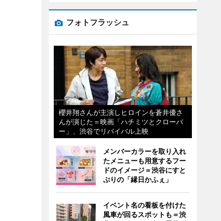
フォトフラッシュ
櫻井翔さんが主演しヒロインを蒼井優さ
んが演じた＝映画「ハチミツとクローバ
ー」、渋谷でリバイバル上映
メンバーカラーを取り入れ
たメニューも用意するフー
ドのイメージ＝渋谷にすと
ぷりの「縁日かふぇ」
イベント名の看板を付けた
風車が回るスポットも＝渋