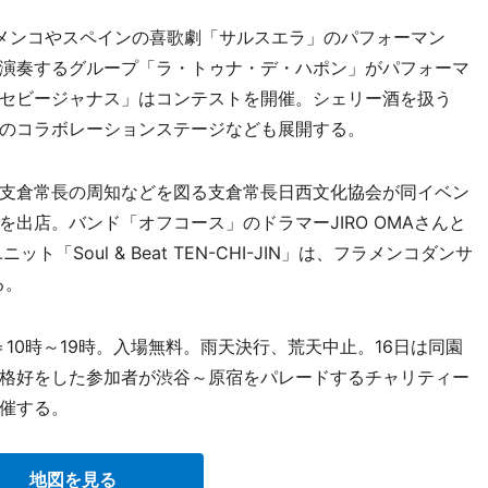
メンコやスペインの喜歌劇「サルスエラ」のパフォーマン
演奏するグループ「ラ・トゥナ・デ・ハポン」がパフォーマ
セビージャナス」はコンテストを開催。シェリー酒を扱う
のコラボレーションステージなども展開する。
支倉常長の周知などを図る支倉常長日西文化協会が同イベン
出店。バンド「オフコース」のドラマーJIRO OMAさんと
ット「Soul & Beat TEN-CHI-JIN」は、フラメンコダンサ
る。
＝10時～19時。入場無料。雨天決行、荒天中止。16日は同園
格好をした参加者が渋谷～原宿をパレードするチャリティー
催する。
地図を見る