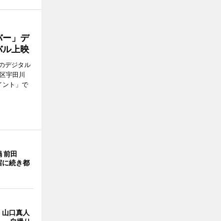
バー」デ
バル上映
のデジタル
谷区宇田川
イント」で
 前田
宿に続き都
・山口真人