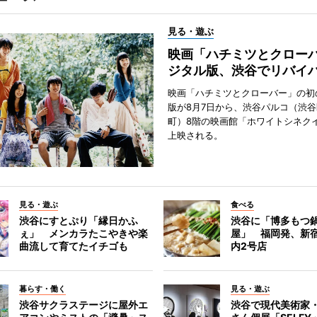
見る・遊ぶ
映画「ハチミツとクロー
ジタル版、渋谷でリバイ
映画「ハチミツとクローバー」の初
版が8月7日から、渋谷パルコ（渋
町）8階の映画館「ホワイトシネク
上映される。
見る・遊ぶ
食べる
渋谷にすとぷり「縁日かふ
渋谷に「博多もつ鍋
ぇ」 メンカラたこやきや楽
屋」 福岡発、新
曲流して育てたイチゴも
内2号店
暮らす・働く
見る・遊ぶ
渋谷サクラステージに屋外エ
渋谷で現代美術家