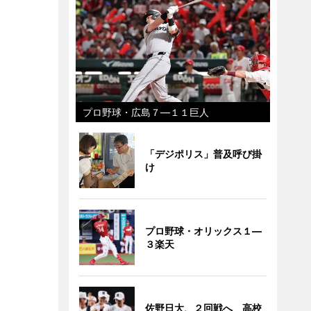
プロ野球・広島７―１１巨人
「デジポリス」普及呼び掛
け
プロ野球・オリックス１―
３楽天
佐野日大、２回戦へ 高校