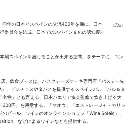
。同年の日本とスペインの交流400年を機に、日本
［広告］
行委員会を結成。日本でのスペイン文化の認知度向
本場スペインを感じることが出来る空間」をテーマに、コン
出店。飲食ブースは、バスクチーズケーキ専門店「バスチー先
KA」、ピンチョスやタパスを提供するスペインバル「バル＆タ
の「名物」とも言える、日本パエリア協会監修で炊き上げる大
,300円）を用意する。「マオウ」「エストレージャ・ガリシ
ビール、ワインのオンラインショップ「Wine Soleic」、
osition」などによるワインなども提供する。