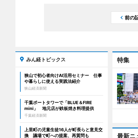
前の
みん経トピックス
特集
狭山で初心者向けAI活用セミナー 仕事
や暮らしに使える実践法紹介
狭山経済新聞
千葉ポートタワーで「BLUE＆FIRE
mini」 地元店が鉄板焼き料理提供
千葉経済新聞
上里町の児童生徒16人が町長らと意見交
最新ニ
換 議場で町への提案、再質問も