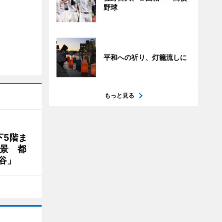
野球
平和への祈り、灯籠流しに
もっと見る
下5階ま
夜景 都
谷」