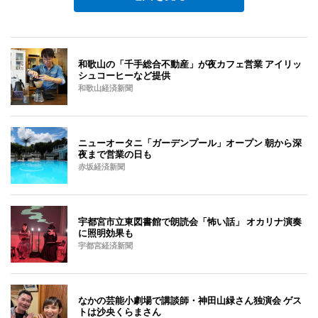
和歌山の「千手総合不動産」が夜カフェ営業 アイリッ
シュコーヒーなど提供
和歌山経済新聞
ニューオータニ「ガーデンプール」オープン 朝から深
夜まで営業の日も
赤坂経済新聞
宇都宮市立東図書館で朗読会「怖い話」 オカリナ演奏
に照明効果も
宇都宮経済新聞
なかの芸能小劇場で講談師・神田山緑さん独演会 ゲス
トは沙央くらまさん