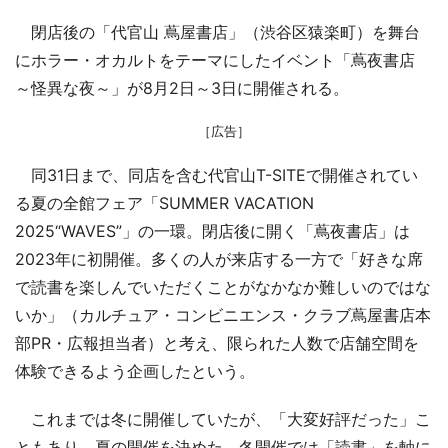
閉店後の「代官山 蔦屋書店」（渋谷区猿楽町）を舞台
にホラー・オカルトをテーマにしたイベント「蔦夜書店
～怪異な夜～」が8月2日～3日に開催される。
［広告］
同31日まで、同店を含む代官山T-SITEで開催されてい
る夏の全館フェア「SUMMER VACATION
2025“WAVES”」の一環。閉店後に開く「蔦夜書店」は
2023年に初開催。多くの人が来店する一方で「好きな席
で読書を楽しんでいただくことがなかなか難しいのではな
いか」（カルチュア・コンビニエンス・クラブ蔦屋書店本
部PR・広報担当者）と考え、限られた人数で店舗空間を
体験できるよう企画したという。
これまでは冬に開催していたが、「大変好評だった」こ
ともあり、夏の開催を決めた。冬開催では「読書」を軸に