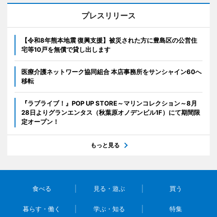
プレスリリース
【令和8年熊本地震 復興支援】被災された方に豊島区の公営住
宅等10戸を無償で貸し出します
医療介護ネットワーク協同組合 本店事務所をサンシャイン60へ
移転
『ラブライブ！』POP UP STORE～マリンコレクション～8月
28日よりグランエンタス（秋葉原オノデンビル1F）にて期間限
定オープン！
もっと見る
食べる
見る・遊ぶ
買う
暮らす・働く
学ぶ・知る
特集