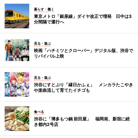
暮らす・働く
東京メトロ「銀座線」ダイヤ改正で増発 日中は3
分間隔で運行へ
見る・遊ぶ
映画「ハチミツとクローバー」デジタル版、渋谷で
リバイバル上映
見る・遊ぶ
渋谷にすとぷり「縁日かふぇ」 メンカラたこやき
や楽曲流して育てたイチゴも
食べる
渋谷に「博多もつ鍋 前田屋」 福岡発、新宿に続
き都内2号店