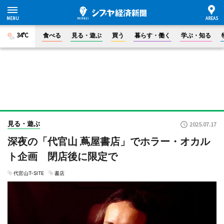
34°C
食べる
見る・遊ぶ
買う
暮らす・働く
学ぶ・知る
見る・遊ぶ
2025.07.17
深夜の「代官山 蔦屋書店」でホラー・オカル
ト企画 閉店後に限定で
代官山T-SITE
書店