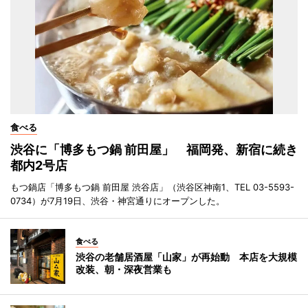
食べる
渋谷に「博多もつ鍋 前田屋」 福岡発、新宿に続き
都内2号店
もつ鍋店「博多もつ鍋 前田屋 渋谷店」（渋谷区神南1、TEL 03-5593-
0734）が7月19日、渋谷・神宮通りにオープンした。
食べる
渋谷の老舗居酒屋「山家」が再始動 本店を大規模
改装、朝・深夜営業も