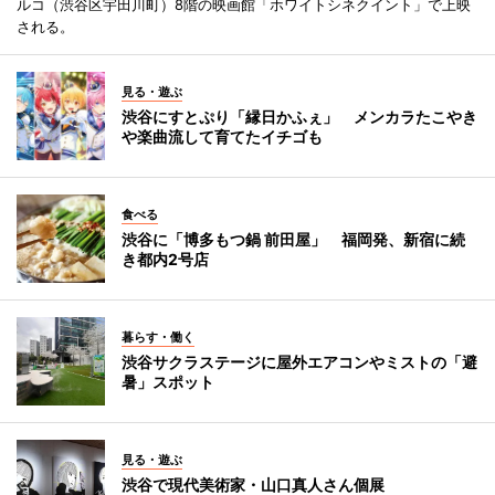
ルコ（渋谷区宇田川町）8階の映画館「ホワイトシネクイント」で上映
される。
見る・遊ぶ
渋谷にすとぷり「縁日かふぇ」 メンカラたこやき
や楽曲流して育てたイチゴも
食べる
渋谷に「博多もつ鍋 前田屋」 福岡発、新宿に続
き都内2号店
暮らす・働く
渋谷サクラステージに屋外エアコンやミストの「避
暑」スポット
見る・遊ぶ
渋谷で現代美術家・山口真人さん個展