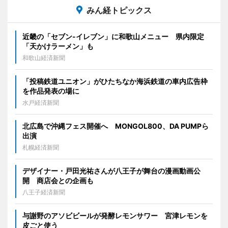
みん経トピックス
近畿の「セブン-イレブン」に和歌山メニュー 県内限定
「天かけラーメン」も
和歌山経済新聞
「投稿鉄道ユニオン」がひたちなか海浜鉄道の車内広告枠
を作品発表の場に
水戸経済新聞
北広島で沖縄フェス開催へ MONGOL800、DA PUMPら
出演
札幌経済新聞
デザイナー・戸田光祐さんが八王子が舞台の漫画動画公
開 商店会との企画も
八王子経済新聞
与謝野のアソビビールが発酵レモンサワー 宮津レモンを
皮ごと使う