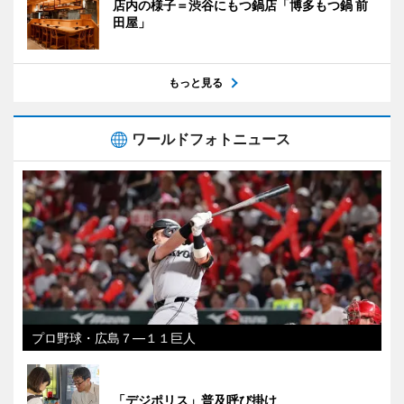
店内の様子＝渋谷にもつ鍋店「博多もつ鍋 前
田屋」
もっと見る
ワールドフォトニュース
プロ野球・広島７―１１巨人
「デジポリス」普及呼び掛け