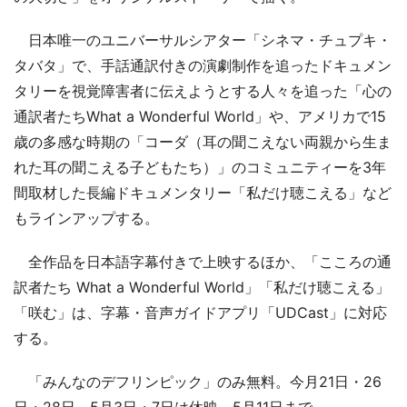
日本唯一のユニバーサルシアター「シネマ・チュプキ・
タバタ」で、手話通訳付きの演劇制作を追ったドキュメン
タリーを視覚障害者に伝えようとする人々を追った「心の
通訳者たちWhat a Wonderful World」や、アメリカで15
歳の多感な時期の「コーダ（耳の聞こえない両親から生ま
れた耳の聞こえる子どもたち）」のコミュニティーを3年
間取材した長編ドキュメンタリー「私だけ聴こえる」など
もラインアップする。
全作品を日本語字幕付きで上映するほか、「こころの通
訳者たち What a Wonderful World」「私だけ聴こえる」
「咲む」は、字幕・音声ガイドアプリ「UDCast」に対応
する。
「みんなのデフリンピック」のみ無料。今月21日・26
日・28日、5月3日・7日は休映。5月11日まで。