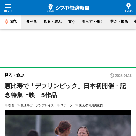
33°C
食べる
見る・遊ぶ
買う
暮らす・働く
学ぶ・知る
見る・遊ぶ
2025.04.18
恵比寿で「デフリンピック」日本初開催・記
念特集上映 5作品
映画
恵比寿ガーデンプレイス
スポーツ
東京都写真美術館