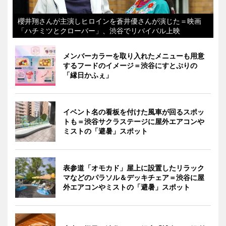
櫻井翔さんが主演しヒロインを蒼井優さんが演じた＝映画
「ハチミツとクローバー」、渋谷でリバイバル上映
メンバーカラーを取り入れたメニューも用意
するフードのイメージ＝渋谷にすとぷりの
「縁日かふぇ」
イベント名の看板を付けた風車が回るスポッ
トも＝渋谷サクラステージに屋外エアコンや
ミストの「避暑」スポット
表参道「オモカド」屋上に設置したリラック
マなどのパラソル＆デッキチェア＝渋谷に屋
外エアコンやミストの「避暑」スポット