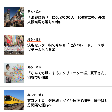
見る・遊ぶ
「渋谷盆踊り」に6万7000人 109前に櫓、外国
人観光客も踊りの輪に
見る・遊ぶ
渋谷センター街で今年も「七夕パレード」 スポー
ツチームらも参加
見る・遊ぶ
「なんでも服にする」クリエーター塩川夏子さん、
渋谷で初個展
暮らす・働く
東京メトロ「銀座線」ダイヤ改正で増発 日中は3
分間隔で運行へ