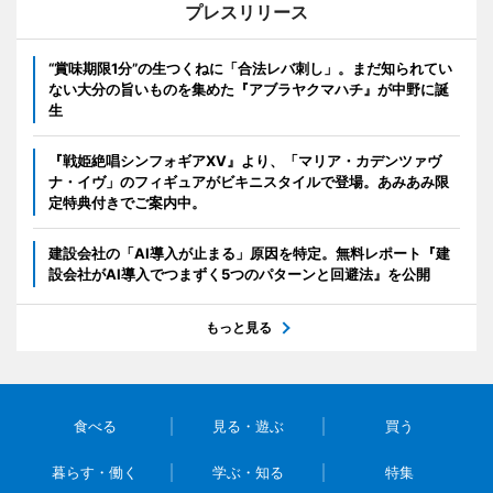
プレスリリース
“賞味期限1分”の生つくねに「合法レバ刺し」。まだ知られてい
ない大分の旨いものを集めた『アブラヤクマハチ』が中野に誕
生
『戦姫絶唱シンフォギアXV』より、「マリア・カデンツァヴ
ナ・イヴ」のフィギュアがビキニスタイルで登場。あみあみ限
定特典付きでご案内中。
建設会社の「AI導入が止まる」原因を特定。無料レポート『建
設会社がAI導入でつまずく5つのパターンと回避法』を公開
もっと見る
食べる
見る・遊ぶ
買う
暮らす・働く
学ぶ・知る
特集