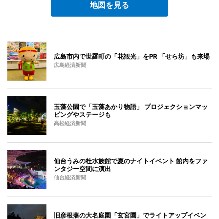
地図を見る
広島市内で世羅町の「花観光」をPR 「せら坊」も来場
広島経済新聞
玉藻公園で「玉藻あかり物語」 プロジェクションマッ
ピングやステージも
高松経済新聞
仙台うみの杜水族館で夏のナイトイベント 館内をファ
ンタジー空間に演出
仙台経済新聞
旧彦根藩の大名庭園「玄宮園」でライトアップイベン