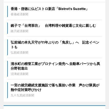
香港・啓徳に仏ビストロ新店「Bistrot's Suzette」
香港経済新聞
銚子で「台湾茶坊」 台湾料理や雑貨通じ文化に親しむ
銚子経済新聞
弘前城の本丸天守が11年ぶりの「曳戻し」へ 記念イベン
トも
弘前経済新聞
清水町の精管工業がプロテイン発売へ 自動車パーツから異
分野初進出
沼津経済新聞
一宮の就労継続支援施設で落ち葉拾い作業 声かけ隊員が
熱中症対策呼びかけ
九十九里経済新聞