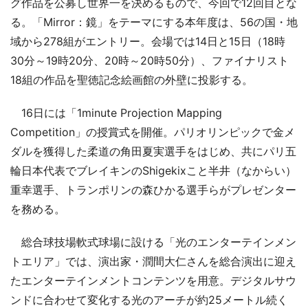
グ作品を公募し世界一を決めるもので、今回で12回目とな
る。「Mirror：鏡」をテーマにする本年度は、56の国・地
域から278組がエントリー。会場では14日と15日（18時
30分～19時20分、20時～20時50分）、ファイナリスト
18組の作品を聖徳記念絵画館の外壁に投影する。
16日には「1minute Projection Mapping
Competition」の授賞式を開催。パリオリンピックで金メ
ダルを獲得した柔道の角田夏実選手をはじめ、共にパリ五
輪日本代表でブレイキンのShigekixこと半井（なからい）
重幸選手、トランポリンの森ひかる選手らがプレゼンター
を務める。
総合球技場軟式球場に設ける「光のエンターテインメン
トエリア」では、演出家・潤間大仁さんを総合演出に迎え
たエンターテインメントコンテンツを用意。デジタルサウ
ンドに合わせて変化する光のアーチが約25メートル続く