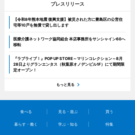
プレスリリース
【令和8年熊本地震 復興支援】被災された方に豊島区の公営住
宅等10戸を無償で貸し出します
医療介護ネットワーク協同組合 本店事務所をサンシャイン60へ
移転
『ラブライブ！』POP UP STORE～マリンコレクション～8月
28日よりグランエンタス（秋葉原オノデンビル1F）にて期間限
定オープン！
もっと見る
食べる
見る・遊ぶ
買う
暮らす・働く
学ぶ・知る
特集