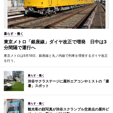
暮らす・働く
東京メトロ「銀座線」ダイヤ改正で増発 日中は3
分間隔で運行へ
東京メトロは9月19日、銀座線と丸ノ内線で列車を増発するダイヤ改正
を行う。
暮らす・働く
渋谷サクラステージに屋外エアコンやミストの「避
暑」スポット
暮らす・働く
観光客の顔写真が渋谷スクランブル交差点の屋外ビ