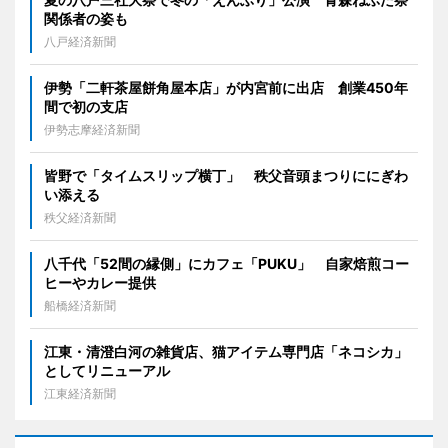
関係者の姿も
八戸経済新聞
伊勢「二軒茶屋餅角屋本店」が内宮前に出店 創業450年
間で初の支店
伊勢志摩経済新聞
皆野で「タイムスリップ横丁」 秩父音頭まつりににぎわ
い添える
秩父経済新聞
八千代「52間の縁側」にカフェ「PUKU」 自家焙煎コー
ヒーやカレー提供
船橋経済新聞
江東・清澄白河の雑貨店、猫アイテム専門店「ネコシカ」
としてリニューアル
江東経済新聞