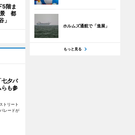
下5階ま
夜景 都
谷」
ホルムズ通航で「進展」
もっと見る
「七夕パ
ムらも参
ストリート
でパレードが