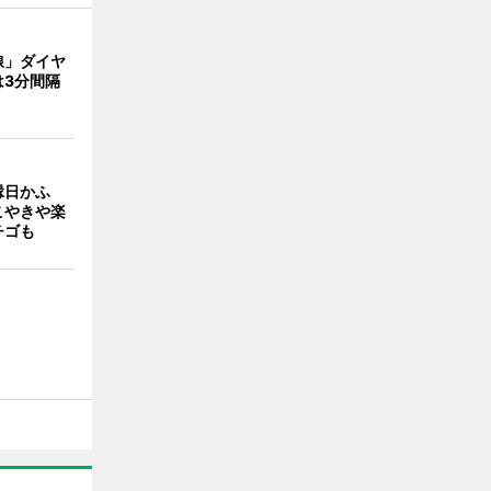
線」ダイヤ
は3分間隔
縁日かふ
こやきや楽
チゴも