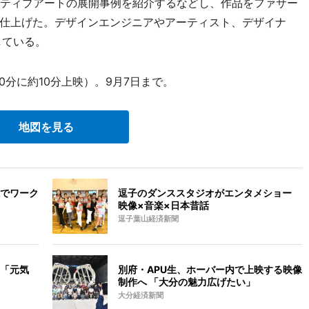
ネラティブアートの展開事例を紹介するなどし、作品をファサー
仕上げた。デザインエンジニアやアーティスト、デザイナ
している。
0分に約10分上映）。9月7日まで。
地図を見る
でワーク
逗子のダンススタジオがエンタメショー
映像×音楽×日本昔話
逗子葉山経済新聞
「元気
別府・APU生、ホーバー内で上映する映像
制作へ 「大分の魅力広げたい」
大分経済新聞