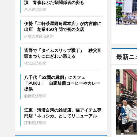
演 青森ねぶた祭関係者の姿も
八戸経済新聞
伊勢「二軒茶屋餅角屋本店」が内宮前に
出店 創業450年間で初の支店
伊勢志摩経済新聞
皆野で「タイムスリップ横丁」 秩父音
最新ニ
頭まつりににぎわい添える
秩父経済新聞
八千代「52間の縁側」にカフェ
「PUKU」 自家焙煎コーヒーやカレー
提供
船橋経済新聞
江東・清澄白河の雑貨店、猫アイテム専
門店「ネコシカ」としてリニューアル
江東経済新聞