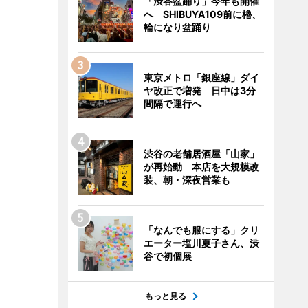
「渋谷盆踊り」今年も開催
へ SHIBUYA109前に櫓、
輪になり盆踊り
東京メトロ「銀座線」ダイ
ヤ改正で増発 日中は3分
間隔で運行へ
渋谷の老舗居酒屋「山家」
が再始動 本店を大規模改
装、朝・深夜営業も
「なんでも服にする」クリ
エーター塩川夏子さん、渋
谷で初個展
もっと見る