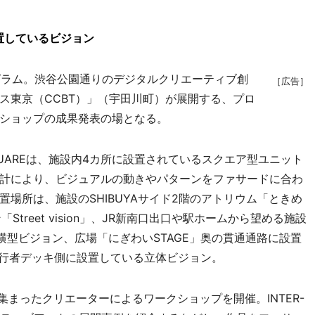
置しているビジョン
プログラム。渋谷公園通りのデジタルクリエーティブ創
［広告］
ス東京（CCBT）」（宇田川町）が展開する、プロ
ショップの成果発表の場となる。
QUAREは、施設内4カ所に設置されているスクエア型ユニット
計により、ビジュアルの動きやパターンをファサードに合わ
場所は、施設のSHIBUYAサイド2階のアトリウム「ときめ
treet vision」、JR新南口出口や駅ホームから望める施設
横型ビジョン、広場「にぎわいSTAGE」奥の貫通通路に設置
歩行者デッキ側に設置している立体ビジョン。
まったクリエーターによるワークショップを開催。INTER-