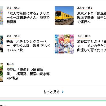
見る・遊ぶ
暮らす・働く
「なんでも服にする」クリエ
東京メトロ「銀座
ーター塩川夏子さん、渋谷で
改正で増発 日中
初個展
で運行へ
見る・遊ぶ
見る・遊ぶ
映画「ハチミツとクローバ
渋谷にすとぷり「
ー」デジタル版、渋谷でリバ
ぇ」 メンカラた
イバル上映
曲流して育てたイ
食べる
渋谷に「博多もつ鍋 前田
屋」 福岡発、新宿に続き都
内2号店
もっと見る