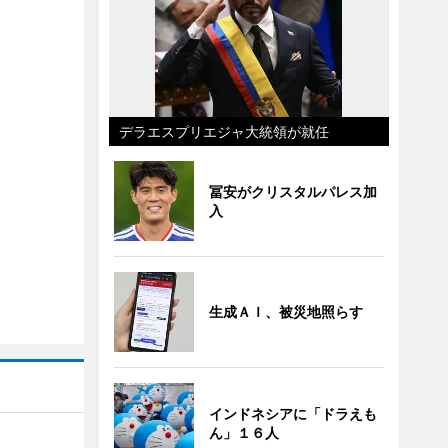
デラエスプリエジャ大統領が就任
冨安がクリスタルパレス加
入
生成ＡＩ、被災地照らす
インドネシアに「ドラえも
ん」１６人