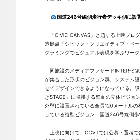
国道246号線側歩行者デッキ側に設
「CIVIC CANVAS」と題する上映
造拠点「シビック・クリエイティブ・ベー
グラミングでビジュアル表現を学ぶワーク
同施設のメディアファサードINTER-S
が集合した形状のビジョン群。システム設
せてデザインできるようになっている。設置
きSTAGE」に隣接する壁面の立体ビジョン「S
外壁に設置されている全長120メートルの
している縦型ビジョン、国道246号線側
上映に向けて、CCVTでは公募・選考で集