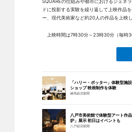
SQUAREの仕組みや都市におけるジェ
ドに投影する実験を繰り返して上映作品を
ー、現代美術家など約20人の作品を上映
上映時間は7時30分～23時30分（毎時3
「ハリー・ポッター」体験型施設
ショップ 映画制作を体験
練馬経済新聞
八戸市美術館で体験型アート作品
炉」展示 初日はイベントも
八戸経済新聞