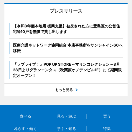
プレスリリース
【令和8年熊本地震 復興支援】被災された方に豊島区の公営住
宅等10戸を無償で貸し出します
医療介護ネットワーク協同組合 本店事務所をサンシャイン60へ
移転
『ラブライブ！』POP UP STORE～マリンコレクション～8月
28日よりグランエンタス（秋葉原オノデンビル1F）にて期間限
定オープン！
もっと見る
食べる
見る・遊ぶ
買う
暮らす・働く
学ぶ・知る
特集