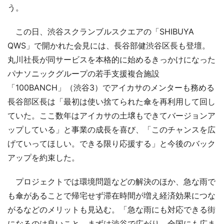
う。
この日、渋谷スクランブルスクエアの「SHIBUYA
QWS」で開かれた会見には、長谷部健渋谷区長も登壇。
丸川社長が同サービスを本格的に始めるきっかけになった
パナソニックグループの若手支援複合施設
「100BANCH」（渋谷3）でアイカサのメンターも務める
長谷部区長は「最初は使い捨てられた傘を再利用して回し
ていた。ここ数年はアイカサの土壌もできてバージョンア
ップしている」と事業の成長を喜び、「このチャンスを広
げていってほしい。できる限り応援する」と今後のバック
アップを約束した。
プロジェクトでは環境問題などの解決のほか、急な雨で
も傘があることで帰宅せず滞在時間が増え経済効果につな
がるなどのメリットも見込む。「急な雨にも対応できる街
になるのは良いこと。まずは渋谷で広がり、全国にも広ま