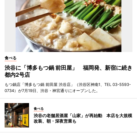
食べる
渋谷に「博多もつ鍋 前田屋」 福岡発、新宿に続き
都内2号店
もつ鍋店「博多もつ鍋 前田屋 渋谷店」（渋谷区神南1、TEL 03-5593-
0734）が7月19日、渋谷・神宮通りにオープンした。
食べる
渋谷の老舗居酒屋「山家」が再始動 本店を大規模
改装、朝・深夜営業も