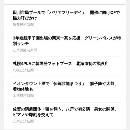
田川市民プールで「バリアフリーデイ」 開催に向けCFで
協力呼びかけ
筑豊経済新聞
3年連続甲子園出場の関東一高を応援 グリーンパレスが特
別ランチ
江戸川経済新聞
札幌4PLAに韓国発フォトブース 北海道初の常設店
札幌経済新聞
イオンタウン上里で「伝統芸能まつり」 獅子舞や太鼓、
着物体験も
本庄経済新聞
佐賀の演劇団体・猫を飼う、八戸で初公演 男女の関係、
ピアノや彫刻を交えて
八戸経済新聞