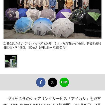
記者会見の様子（マシンガンズ滝沢秀一さん＝写真右から5番目、長谷部健渋
谷区長＝同4番目、NIG丸川照司社長＝同2番目ら）
渋谷発の傘のシェアリングサービス「アイカサ」を運営
するNature Innovation Group（新宿区）は6月19日、7月