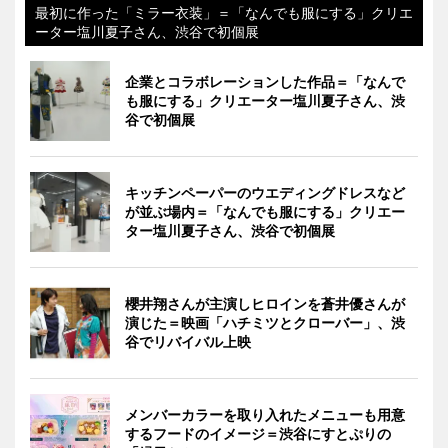
最初に作った「ミラー衣装」＝「なんでも服にする」クリエ
ーター塩川夏子さん、渋谷で初個展
企業とコラボレーションした作品＝「なんで
も服にする」クリエーター塩川夏子さん、渋
谷で初個展
キッチンペーパーのウエディングドレスなど
が並ぶ場内＝「なんでも服にする」クリエー
ター塩川夏子さん、渋谷で初個展
櫻井翔さんが主演しヒロインを蒼井優さんが
演じた＝映画「ハチミツとクローバー」、渋
谷でリバイバル上映
メンバーカラーを取り入れたメニューも用意
するフードのイメージ＝渋谷にすとぷりの