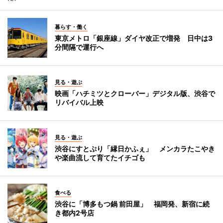
暮らす・働く
東京メトロ「銀座線」ダイヤ改正で増発 日中は3
分間隔で運行へ
見る・遊ぶ
映画「ハチミツとクローバー」デジタル版、渋谷で
リバイバル上映
見る・遊ぶ
渋谷にすとぷり「縁日かふぇ」 メンカラたこやき
や楽曲流して育てたイチゴも
食べる
渋谷に「博多もつ鍋 前田屋」 福岡発、新宿に続
き都内2号店