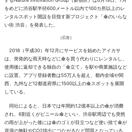
をめどに渋谷駅半径600メートル以内で100カ所以上のレ
ンタルスポット開設を目指す新プロジェクト「傘のいらな
い街 渋谷」を発表した。
［広告］
2018（平成30）年12月にサービスを始めたアイカサ
は、突発的な雨天時などに傘を買う代わりにレンタルし、
使用後に返却できる独自の「傘立て」を駅や商業施設など
に設置。アプリ登録者数は55万人を超え、都内全域や関
西、九州など12都道府県に1500以上の傘スポットを展開
している。
同社によると、日本では年間約1.2億本以上の傘が消費
され、6割近くがビニール傘といい、渋谷駅周辺でも突然
の雨が上がった後には傘のゴミが目立つなど使い捨て傘が
資源の無駄やCO2排出につながるなど問題となっている。