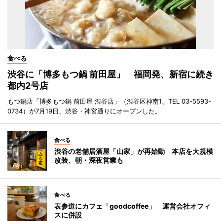
食べる
渋谷に「博多もつ鍋 前田屋」 福岡発、新宿に続き
都内2号店
もつ鍋店「博多もつ鍋 前田屋 渋谷店」（渋谷区神南1、TEL 03-5593-
0734）が7月19日、渋谷・神宮通りにオープンした。
食べる
渋谷の老舗居酒屋「山家」が再始動 本店を大規模
改装、朝・深夜営業も
食べる
表参道にカフェ「goodcoffee」 運営会社オフィ
スに併設