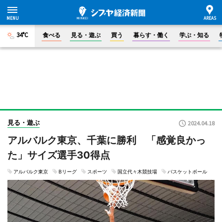
34°C
食べる
見る・遊ぶ
買う
暮らす・働く
学ぶ・知る
見る・遊ぶ
2024.04.18
アルバルク東京、千葉に勝利 「感覚良かっ
た」サイズ選手30得点
アルバルク東京
Bリーグ
スポーツ
国立代々木競技場
バスケットボール