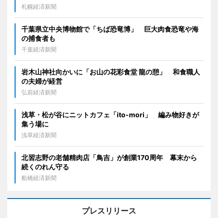
札幌経済新聞
千葉県立中央博物館で「ちば恐竜博」 巨大肉食恐竜や海
の捕食者も
千葉経済新聞
岩木山神社向かいに「お山の花彩食堂 龍の憩」 和食職人
の夫婦が経営
弘前経済新聞
浅草・松が谷にニットカフェ「ito-mori」 編み物好きが
集う場に
浅草経済新聞
北習志野の老舗精肉店「鳥吉」が創業170周年 幕末から
続くのれん守る
船橋経済新聞
プレスリリース