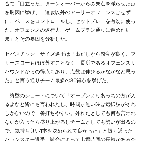
合で「目立った」ターンオーバーからの失点を減らせた点
を勝因に挙げ、「速攻以外のアーリーオフェンスはせず
に、ペースをコントロールし、セットプレーを有効に使っ
た。オフェンスの遂行力、ゲームプラン通りに進めた結
果」とその要因を分析した。
セバスチャン・サイズ選手は「出だしから感覚が良く、フ
リースローもほぼ外すことなく、長所であるオフェンスリ
バウンドからの得点もあり、点数は伸びるかなかなと思っ
た」と言う通りチーム最多の30得点を挙げた。
終盤のシュートについて「オープンよりあっちの方が入
るよなと皆にも言われたし、時間が無い時は選択肢がそれ
しかないので一番打ちやすい。外れたとしても何も言われ
ないが入ったら盛り上がるしチームとしても勢いが出るの
で、気持ち良い1本を決められて良かった」と振り返った
バランスキー選手。試合によって出場時間の長短がある今