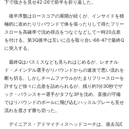
下で強さを見せ42-26で前半を折り返した。
後半序盤はロースコアの展開が続くが、インサイドを積
極的に攻めたりリバウンドで体を張ったりして得たフリー
スローを高確率で沈め得点をつなぐなどして一時20点差
を付ける。第3Q後半は互いに点を取り合い66-47で最終Q
に突入する。
最終Qはパスミスなども見られはじめるが、レオナル
ド・メインデル選手がリバウンドからの速攻で悪い流れを
断ち切る。しかしチームファウルがたまりフリースローを
許すなど徐々に点差を詰められるが、残り約1分30秒でザ
ック・バランスキー選手がタフな3Pを沈め、直後の守備
ではリバウンドのボールに飛び込むハッスルプレーも見せ
流れを渡さず勝ち切った。
デイニアス・アドマイティスヘッドコーチは、過去3試