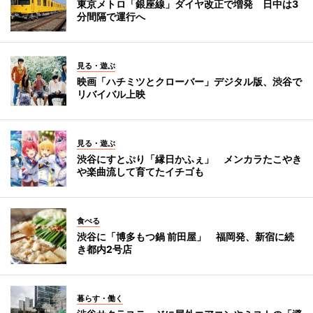
東京メトロ「銀座線」ダイヤ改正で増発 日中は3
分間隔で運行へ
見る・遊ぶ
映画「ハチミツとクローバー」デジタル版、渋谷で
リバイバル上映
見る・遊ぶ
渋谷にすとぷり「縁日かふぇ」 メンカラたこやき
や楽曲流して育てたイチゴも
食べる
渋谷に「博多もつ鍋 前田屋」 福岡発、新宿に続
き都内2号店
暮らす・働く