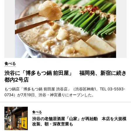
食べる
渋谷に「博多もつ鍋 前田屋」 福岡発、新宿に続き
都内2号店
もつ鍋店「博多もつ鍋 前田屋 渋谷店」（渋谷区神南1、TEL 03-5593-
0734）が7月19日、渋谷・神宮通りにオープンした。
食べる
渋谷の老舗居酒屋「山家」が再始動 本店を大規模
改装、朝・深夜営業も