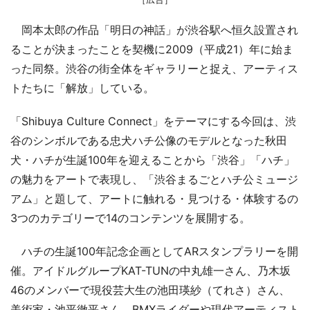
岡本太郎の作品「明日の神話」が渋谷駅へ恒久設置され
ることが決まったことを契機に2009（平成21）年に始ま
った同祭。渋谷の街全体をギャラリーと捉え、アーティス
トたちに「解放」している。
「Shibuya Culture Connect」をテーマにする今回は、渋
谷のシンボルである忠犬ハチ公像のモデルとなった秋田
犬・ハチが生誕100年を迎えることから「渋谷」「ハチ」
の魅力をアートで表現し、「渋谷まるごとハチ公ミュージ
アム」と題して、アートに触れる・見つける・体験するの
3つのカテゴリーで14のコンテンツを展開する。
ハチの生誕100年記念企画としてARスタンプラリーを開
催。アイドルグループKAT-TUNの中丸雄一さん、乃木坂
46のメンバーで現役芸大生の池田瑛紗（てれさ）さん、
美術家・池平徹平さん、BMXライダーや現代アーティスト