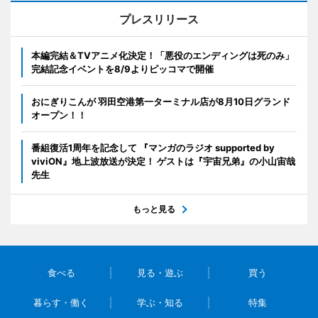
プレスリリース
本編完結＆TVアニメ化決定！「悪役のエンディングは死のみ」
完結記念イベントを8/9よりピッコマで開催
おにぎりこんが 羽田空港第一ターミナル店が8月10日グランド
オープン！！
番組復活1周年を記念して 『マンガのラジオ supported by
viviON』地上波放送が決定！ ゲストは『宇宙兄弟』の小山宙哉
先生
もっと見る
食べる
見る・遊ぶ
買う
暮らす・働く
学ぶ・知る
特集