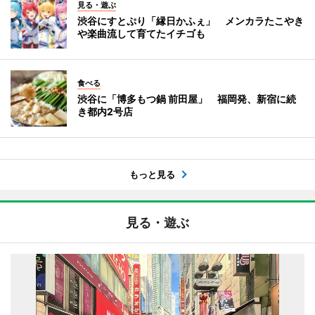
見る・遊ぶ
渋谷にすとぷり「縁日かふぇ」 メンカラたこやき
や楽曲流して育てたイチゴも
食べる
渋谷に「博多もつ鍋 前田屋」 福岡発、新宿に続
き都内2号店
もっと見る
見る・遊ぶ