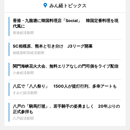
みん経トピックス
香港・九龍塘に韓国料理店「Social」 韓国定番料理を現
代風に
香港経済新聞
SC相模原、熊本と引き分け J3リーグ開幕
相模原町田経済新聞
関門海峡花火大会、無料エリアなしの門司側をライブ配信
小倉経済新聞
八広で「八八祭り」 1500人が提灯行列、多幸アートも
すみだ経済新聞
八戸の「騎馬打毬」、若手騎手の姿勇ましく 20年ぶりの
正式参拝も
八戸経済新聞