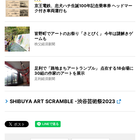
京王電鉄、忠犬ハチ生誕100年記念乗車券 ヘッドマー
ク付き車両運行も
皆野町でアートのお祭り「さとぴく」 今年は謎解きゲ
ームも
秩父経済新聞
足利で「路地まちアートランブル」 点在する18会場に
30組の作家のアートを展示
足利経済新聞
SHIBUYA ART SCRAMBLE -渋谷芸術祭2023