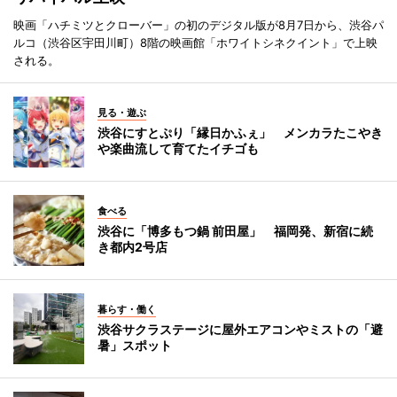
映画「ハチミツとクローバー」の初のデジタル版が8月7日から、渋谷パ
ルコ（渋谷区宇田川町）8階の映画館「ホワイトシネクイント」で上映
される。
見る・遊ぶ
渋谷にすとぷり「縁日かふぇ」 メンカラたこやき
や楽曲流して育てたイチゴも
食べる
渋谷に「博多もつ鍋 前田屋」 福岡発、新宿に続
き都内2号店
暮らす・働く
渋谷サクラステージに屋外エアコンやミストの「避
暑」スポット