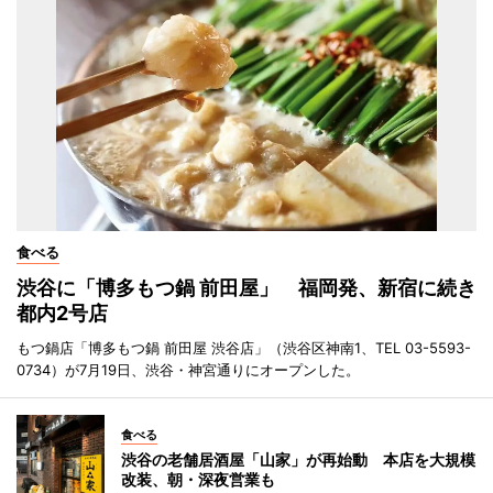
食べる
渋谷に「博多もつ鍋 前田屋」 福岡発、新宿に続き
都内2号店
もつ鍋店「博多もつ鍋 前田屋 渋谷店」（渋谷区神南1、TEL 03-5593-
0734）が7月19日、渋谷・神宮通りにオープンした。
食べる
渋谷の老舗居酒屋「山家」が再始動 本店を大規模
改装、朝・深夜営業も