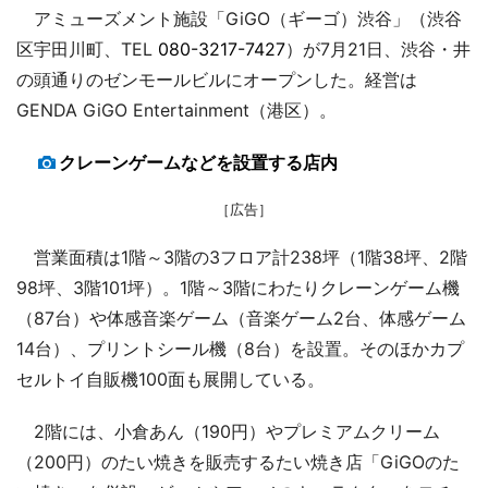
アミューズメント施設「GiGO（ギーゴ）渋谷」（渋谷
区宇田川町、TEL
080-3217-7427
）が7月21日、渋谷・井
の頭通りのゼンモールビルにオープンした。経営は
GENDA GiGO Entertainment（港区）。
クレーンゲームなどを設置する店内
［広告］
営業面積は1階～3階の3フロア計238坪（1階38坪、2階
98坪、3階101坪）。1階～3階にわたりクレーンゲーム機
（87台）や体感音楽ゲーム（音楽ゲーム2台、体感ゲーム
14台）、プリントシール機（8台）を設置。そのほかカプ
セルトイ自販機100面も展開している。
2階には、小倉あん（190円）やプレミアムクリーム
（200円）のたい焼きを販売するたい焼き店「GiGOのた