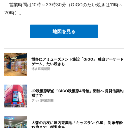
営業時間は10時～23時30分（GiGOのたい焼きは11時～
20時）。
地図を見る
博多にアミューズメント施設「GiGO」 独自アーケード
ゲーム、たい焼きも
博多経済新聞
JR秋葉原駅前「GiGO秋葉原4号館」閉館へ 賃貸借契約
満了で
アキバ経済新聞
大森の西友に屋内遊園地「キッズランドUS」 対象年齢
12歳まで、授乳室も