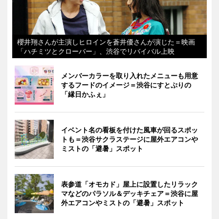
櫻井翔さんが主演しヒロインを蒼井優さんが演じた＝映画
「ハチミツとクローバー」、渋谷でリバイバル上映
メンバーカラーを取り入れたメニューも用意
するフードのイメージ＝渋谷にすとぷりの
「縁日かふぇ」
イベント名の看板を付けた風車が回るスポッ
トも＝渋谷サクラステージに屋外エアコンや
ミストの「避暑」スポット
表参道「オモカド」屋上に設置したリラック
マなどのパラソル＆デッキチェア＝渋谷に屋
外エアコンやミストの「避暑」スポット